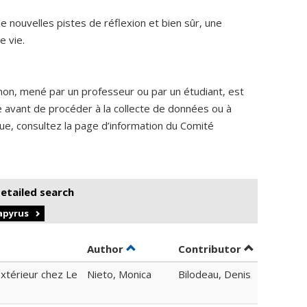
 nouvelles pistes de réflexion et bien sûr, une
e vie.
non, mené par un professeur ou par un étudiant, est
me avant de procéder à la collecte de données ou à
ique, consultez la page d’information du Comité
detailed search
Papyrus
Sort by author in descending orde
by contribu
Author
Contributor
extérieur chez Le
Nieto, Monica
Bilodeau, Denis