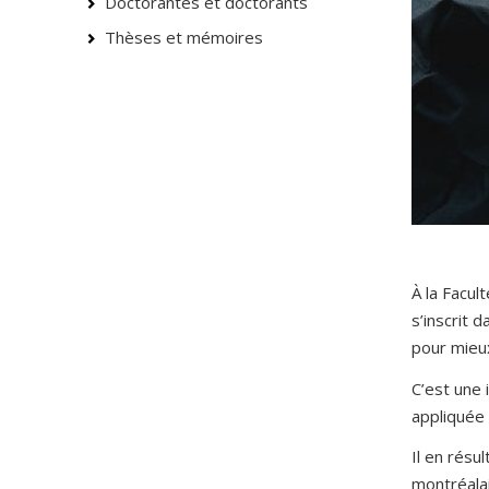
Doctorantes et doctorants
Thèses et mémoires
À la Facu
s’inscrit
pour mieux
C’est une 
appliquée 
Il en résu
montréalai