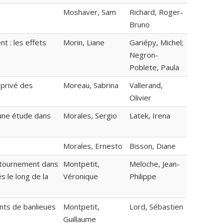
Moshaver, Sam
Richard, Roger-
Bruno
 : les effets
Morin, Liane
Gariépy, Michel;
Negron-
Poblete, Paula
 privé des
Moreau, Sabrina
Vallerand,
Olivier
 une étude dans
Morales, Sergio
Latek, Irena
Morales, Ernesto
Bisson, Diane
ontournement dans
Montpetit,
Meloche, Jean-
s le long de la
Véronique
Philippe
ants de banlieues
Montpetit,
Lord, Sébastien
Guillaume