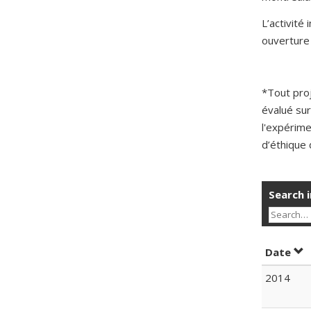
L’activité
ouverture 
*Tout pro
évalué sur
l'expérime
d’éthique 
Search i
Sor
Date
2014