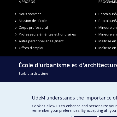
À PROPOS
PROGRAMM
Nous sommes
Baccalauré
Mission de l'École
Baccalauréa
Corps professoral
Mineure en 
Professeurs émérites et honoraires
Mineure en
Autre personnel enseignant
Maîtrise e
Offres d’emploi
Maîtrise en
École d'urbanisme et d'architectu
École d'architecture
École de design
UdeM understands the importance of
Faculté de l'aménagement
Cookies allow us to enhance and personalize your 
remember your preferences. By accepting all, you 