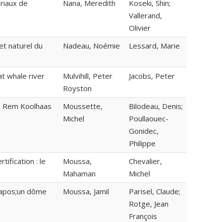
oriaux de
Nana, Meredith
Koseki, Shin;
Vallerand,
Olivier
et naturel du
Nadeau, Noémie
Lessard, Marie
t whale river
Mulvihill, Peter
Jacobs, Peter
Royston
de Rem Koolhaas
Moussette,
Bilodeau, Denis;
Michel
Poullaouec-
Gonidec,
Philippe
ification : le
Moussa,
Chevalier,
Mahaman
Michel
&apos;un dôme
Moussa, Jamil
Parisel, Claude;
Rotge, Jean
François