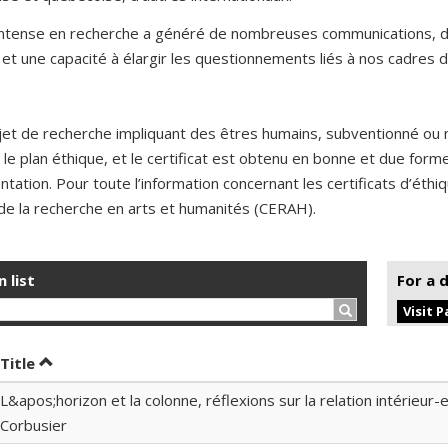
 intense en recherche a généré de nombreuses communications, de
et une capacité à élargir les questionnements liés à nos cadres d
jet de recherche impliquant des êtres humains, subventionné ou 
 le plan éthique, et le certificat est obtenu en bonne et due for
ntation. Pour toute l’information concernant les certificats d’éth
de la recherche en arts et humanités (CERAH).
n list
For a 
Search…
Visit 
t by date in descending order
Sort by title in descending order
Title
L&apos;horizon et la colonne, réflexions sur la relation intérieur-
Corbusier