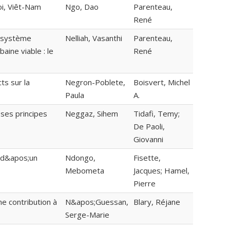
i, Viêt-Nam
Ngo, Dao
Parenteau,
René
u système
Nelliah, Vasanthi
Parenteau,
aine viable : le
René
ts sur la
Negron-Poblete,
Boisvert, Michel
Paula
A.
 ses principes
Neggaz, Sihem
Tidafi, Temy;
De Paoli,
Giovanni
n d&apos;un
Ndongo,
Fisette,
Mebometa
Jacques; Hamel,
Pierre
ne contribution à
N&apos;Guessan,
Blary, Réjane
Serge-Marie