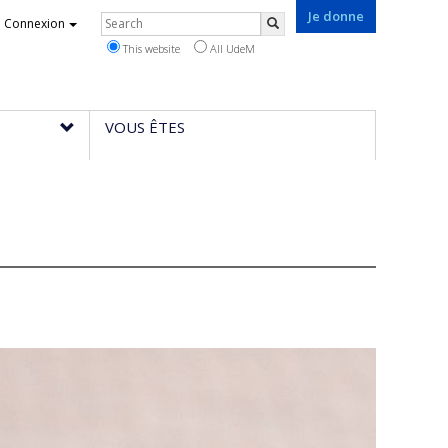
Je donne
Rechercher
Connexion
Search
This website
All UdeM
VOUS ÊTES