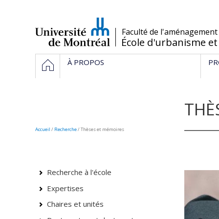
Passer
au
contenu
/
Faculté de l'aménagement
École d'urbanisme et
Navigation
HOME
À PROPOS
PR
principale
THÈ
Accueil
/
Recherche
/
Thèses et mémoires
Recherche à l'école
Expertises
Chaires et unités