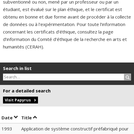
subventionné ou non, mené par un professeur ou par un
étudiant, est évalué sur le plan éthique, et le certificat est
obtenu en bonne et due forme avant de procéder à la collecte
de données ou à l'expérimentation. Pour toute l’information
concernant les certificats d’éthique, consultez la page
d’information du Comité d’éthique de la recherche en arts et
humanités (CERAH).
Search in list
Sea
For a detailed search
Visit Papyrus
Sort by date in descending order
Sort by title in descending order
Date
Title
1993
Application de système constructif préfabriqué pour