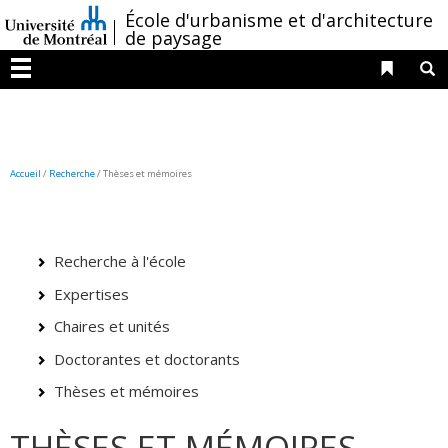
Passer
/
École d'urbanisme et d'architecture
au
de paysage
contenu
Liens 
R
Menu
Accueil
/
Recherche
/
Thèses et mémoires
Recherche à l'école
Expertises
Chaires et unités
Doctorantes et doctorants
Thèses et mémoires
THÈSES ET MÉMOIRES