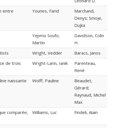
Léonard D.
e entre
Younes, Farid
Marchand,
Denys; Smoje,
Dujka
Yepmo Soufo,
Davidson, Colin
Martin
H.
tists
Wright, Vedder
Baracs, Janos
se de trois
Wright-Larin, Ianik
Parenteau,
René
ine naissante
Wolff, Pauline
Beaudet,
Gérard;
Raynaud, Michel
Max
ique comparée,
Williams, Luc
Findeli, Alain