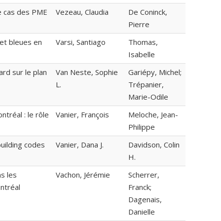
le cas des PME
Vezeau, Claudia
De Coninck,
Pierre
 et bleues en
Varsi, Santiago
Thomas,
Isabelle
ard sur le plan
Van Neste, Sophie
Gariépy, Michel;
L.
Trépanier,
Marie-Odile
tréal : le rôle
Vanier, François
Meloche, Jean-
Philippe
building codes
Vanier, Dana J.
Davidson, Colin
H.
s les
Vachon, Jérémie
Scherrer,
tréal
Franck;
Dagenais,
Danielle