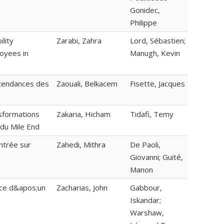
Gonidec,
Philippe
lity
Zarabi, Zahra
Lord, Sébastien;
loyees in
Manugh, Kevin
 tendances des
Zaouali, Belkacem
Fisette, Jacques
sformations
Zakaria, Hicham
Tidafi, Temy
du Mile End
ntrée sur
Zahedi, Mithra
De Paoli,
Giovanni; Guité,
Manon
nce d&apos;un
Zacharias, John
Gabbour,
Iskandar;
Warshaw,