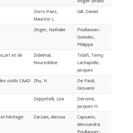
Roger-Bruno
Zorro Paez,
Gill, Daniel
Mauricio L.
Zinger, Nathalie
Poullaouec-
Gonidec,
Philippe
s;art et de
Zidelmal,
Tidafi, Temy;
Noureddine
Lachapelle,
Jacques
des outils CAAD
Zhu, Yi
De Paoli,
Giovanni
Zeppetelli, Lea
Derome,
Jacques H.
 et héritage
Zarzani, Alessia
Capuano,
Alessandra;
Poullaouec-