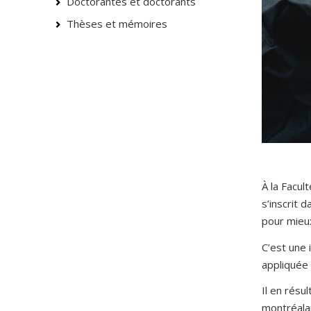
Doctorantes et doctorants
Thèses et mémoires
À la Facu
s’inscrit
pour mieux
C’est une 
appliquée 
Il en résu
montréalai