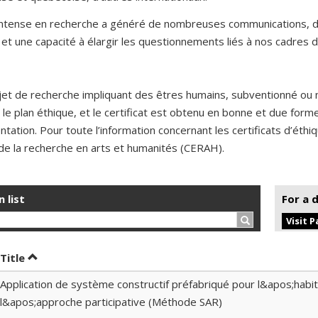
 intense en recherche a généré de nombreuses communications, de
et une capacité à élargir les questionnements liés à nos cadres d
jet de recherche impliquant des êtres humains, subventionné ou 
 le plan éthique, et le certificat est obtenu en bonne et due for
ntation. Pour toute l’information concernant les certificats d’éth
de la recherche en arts et humanités (CERAH).
n list
For a 
Search…
Visit 
t by date in descending order
Sort by title in descending order
Title
Application de système constructif préfabriqué pour l&apos;habita
l&apos;approche participative (Méthode SAR)