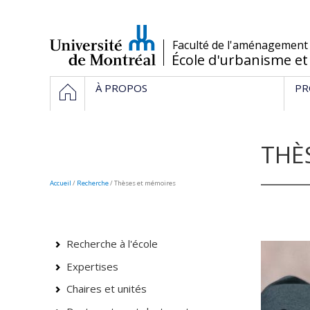
Passer
au
contenu
/
Faculté de l'aménagement
École d'urbanisme et
Navigation
HOME
À PROPOS
PR
principale
THÈ
Accueil
/
Recherche
/
Thèses et mémoires
Recherche à l'école
Expertises
Chaires et unités