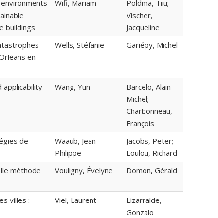
k environments
Wifi, Mariam
Poldma, Tiiu;
ainable
Vischer,
e buildings
Jacqueline
 catastrophes
Wells, Stéfanie
Gariépy, Michel
-Orléans en
applicability
Wang, Yun
Barcelo, Alain-
Michel;
Charbonneau,
François
tégies de
Waaub, Jean-
Jacobs, Peter;
Philippe
Loulou, Richard
elle méthode
Vouligny, Évelyne
Domon, Gérald
 villes :
Viel, Laurent
Lizarralde,
Gonzalo