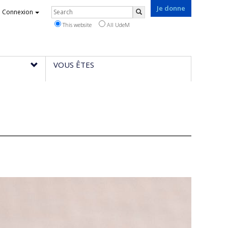
Je donne
Rechercher
Connexion
Search
This website
All UdeM
VOUS ÊTES