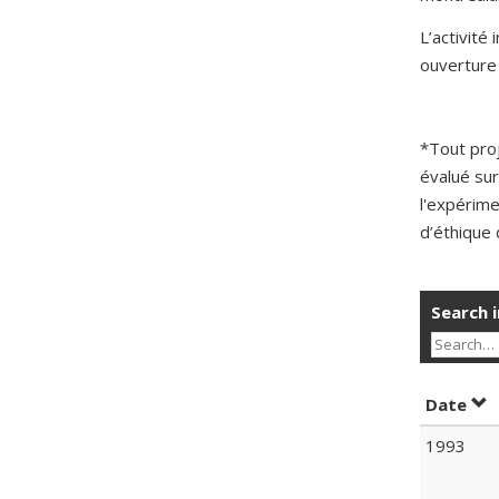
L’activité
ouverture 
*Tout pro
évalué sur
l'expérime
d’éthique 
Search i
Sor
Date
1993