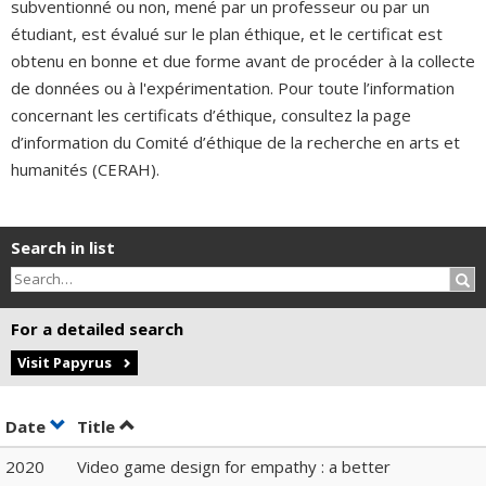
subventionné ou non, mené par un professeur ou par un
étudiant, est évalué sur le plan éthique, et le certificat est
obtenu en bonne et due forme avant de procéder à la collecte
de données ou à l'expérimentation. Pour toute l’information
concernant les certificats d’éthique, consultez la page
d’information du Comité d’éthique de la recherche en arts et
humanités (CERAH).
Search in list
Sea
For a detailed search
Visit Papyrus
Sort by date in ascending order
Sort by title in ascending order
Date
Title
2020
Video game design for empathy : a better