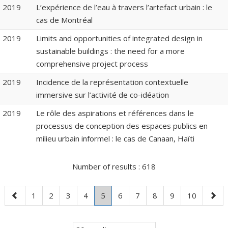
2019
L’expérience de l’eau à travers l’artefact urbain : le
cas de Montréal
2019
Limits and opportunities of integrated design in
sustainable buildings : the need for a more
comprehensive project process
2019
Incidence de la représentation contextuelle
immersive sur l’activité de co-idéation
2019
Le rôle des aspirations et références dans le
processus de conception des espaces publics en
milieu urbain informel : le cas de Canaan, Haïti
Number of results :
618
Previous
Page
Page
Page
Page
Page
.
Page
Page
Page
Page
Page
Next
1
2
3
4
5
6
7
8
9
10
page
Current
page
page.