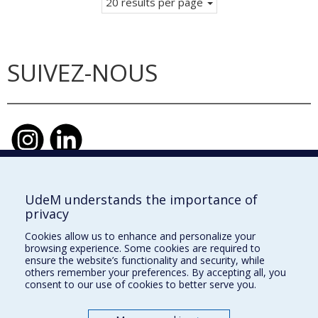
20 results per page
SUIVEZ-NOUS
UdeM understands the importance of
École d'urbanisme et d'architecture de
privacy
paysage
Cookies allow us to enhance and personalize your
École d'architecture
browsing experience. Some cookies are required to
ensure the website’s functionality and security, while
École de design
others remember your preferences. By accepting all, you
consent to our use of cookies to better serve you.