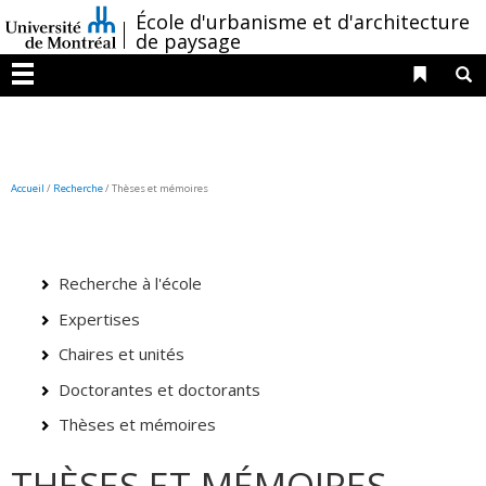
Passer
/
École d'urbanisme et d'architecture
au
de paysage
contenu
Liens 
R
Menu
Accueil
/
Recherche
/
Thèses et mémoires
Recherche à l'école
Expertises
Chaires et unités
Doctorantes et doctorants
Thèses et mémoires
THÈSES ET MÉMOIRES