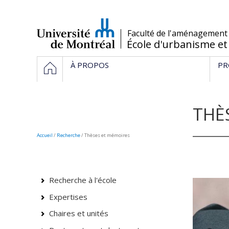
Passer
au
contenu
/
Faculté de l'aménagement
École d'urbanisme et
Navigation
HOME
À PROPOS
PR
principale
THÈ
Accueil
/
Recherche
/
Thèses et mémoires
Recherche à l'école
Expertises
Chaires et unités