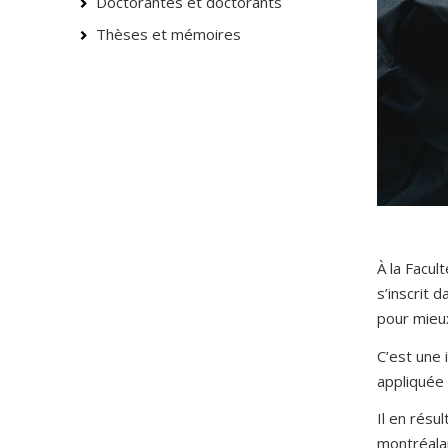
Doctorantes et doctorants
Thèses et mémoires
À la Facu
s’inscrit
pour mieux
C’est une 
appliquée 
Il en résu
montréalai