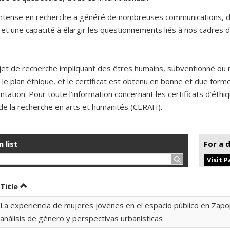
 intense en recherche a généré de nombreuses communications, de
et une capacité à élargir les questionnements liés à nos cadres d
jet de recherche impliquant des êtres humains, subventionné ou 
 le plan éthique, et le certificat est obtenu en bonne et due for
ntation. Pour toute l’information concernant les certificats d’éth
de la recherche en arts et humanités (CERAH).
n list
For a 
Search…
Visit 
t by date in ascending order
Sort by title in ascending order
Title
La experiencia de mujeres jóvenes en el espacio público en Zapo
análisis de género y perspectivas urbanísticas