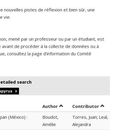
 nouvelles pistes de réflexion et bien sûr, une
e vie.
non, mené par un professeur ou par un étudiant, est
me avant de procéder à la collecte de données ou à
ique, consultez la page d’information du Comité
detailed search
Papyrus
Sort by author in ascending ord
by contributo
Author
Contributor
pan (México) :
Boudot,
Torres, Juan; Leal,
Amélie
Alejandra