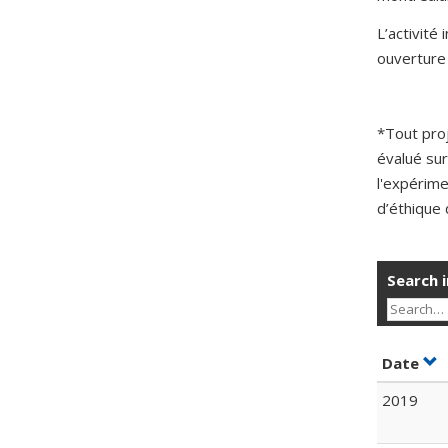
L’activité
ouverture 
*Tout pro
évalué sur
l'expérime
d’éthique 
Search i
Sor
Date
2019