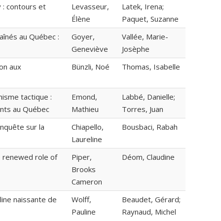
: contours et
Levasseur,
Latek, Irena;
Élène
Paquet, Suzanne
aînés au Québec :
Goyer,
Vallée, Marie-
Geneviève
Josèphe
ion aux
Bünzli, Noé
Thomas, Isabelle
isme tactique :
Emond,
Labbé, Danielle;
ents au Québec
Mathieu
Torres, Juan
nquête sur la
Chiapello,
Bousbaci, Rabah
Laureline
 renewed role of
Piper,
Déom, Claudine
Brooks
Cameron
ine naissante de
Wolff,
Beaudet, Gérard;
Pauline
Raynaud, Michel