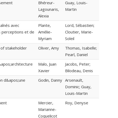
issement
Bhéreur-
Guay, Louis-
Lagounaris,
Martin
Alexia
aînés avec
Plante,
Lord, Sébastien;
s perceptions et de
Amélie-
Cloutier, Marie-
Myriam
Soleil
 of stakeholder
Oliver, Amy
Thomas, Isabelle;
Pearl, Daniel
&apos;architecture
Malo, Juan
Jacobs, Peter;
Xavier
Bilodeau, Denis
tion d&apos;une
Godin, Danny
Arsenault,
Dominic; Guay,
Louis-Martin
ment
Mercier,
Roy, Denyse
Marianne-
Coquelicot