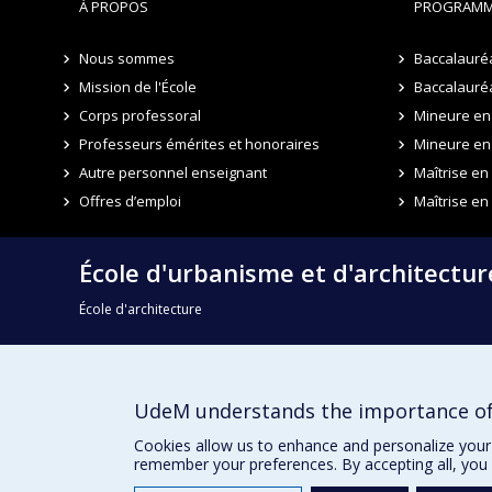
À PROPOS
PROGRAMM
Nous sommes
Baccalauré
Mission de l'École
Baccalauréa
Corps professoral
Mineure en 
Professeurs émérites et honoraires
Mineure en
Autre personnel enseignant
Maîtrise e
Offres d’emploi
Maîtrise en
École d'urbanisme et d'architectu
École d'architecture
École de design
UdeM understands the importance of
Faculté de l'aménagement
Cookies allow us to enhance and personalize your 
remember your preferences. By accepting all, you 