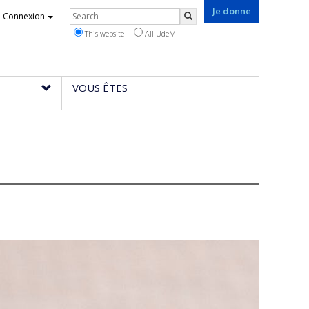
Je donne
Rechercher
Connexion
Search
This website
All UdeM
VOUS ÊTES