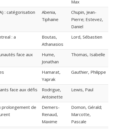
Max
) : catégorisation
Abenia,
Chupin, Jean-
Tiphaine
Pierre; Estevez,
Daniel
real : a
Boutas,
Lord, Sébastien
Athanasios
unautés face aux
Hume,
Thomas, Isabelle
Jonathan
es
Hamarat,
Gauthier, Philippe
Yaprak
nts face aux défis
Rodrigue,
Lewis, Paul
Antoinette
au prolongement de
Demers-
Domon, Gérald;
urent
Renaud,
Marcotte,
Maxime
Pascale