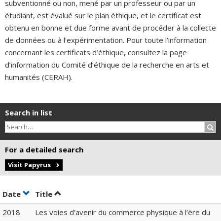
subventionné ou non, mené par un professeur ou par un
étudiant, est évalué sur le plan éthique, et le certificat est
obtenu en bonne et due forme avant de procéder à la collecte
de données ou à l'expérimentation. Pour toute l’information
concernant les certificats d’éthique, consultez la page
d’information du Comité d’éthique de la recherche en arts et
humanités (CERAH).
Search in list
Sea
For a detailed search
Visit Papyrus
Sort by date in ascending order
Sort by title in ascending order
Date
Title
2018
Les voies d’avenir du commerce physique à l’ère du