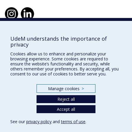
UdeM understands the importance of
École d'urbanisme et d'architecture de
privacy
paysage
Cookies allow us to enhance and personalize your
École d'architecture
browsing experience. Some cookies are required to
ensure the website’s functionality and security, while
École de design
others remember your preferences. By accepting all, you
consent to our use of cookies to better serve you.
Faculté de l'aménagement
Manage cookies
>
Plan du site
Reject all
Accessibilité
Accept all
See our
privacy policy
and
terms of use
.
Privacy