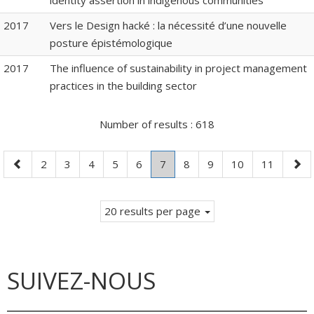
identity assertion in indigenous communities
2017
Vers le Design hacké : la nécessité d’une nouvelle
posture épistémologique
2017
The influence of sustainability in project management
practices in the building sector
Number of results :
618
Previous
Page
Page
Page
Page
Page
Page
.
Page
Page
Page
Page
Nex
2
3
4
5
6
7
8
9
10
11
page
Current
pag
page.
20 results per page
SUIVEZ-NOUS