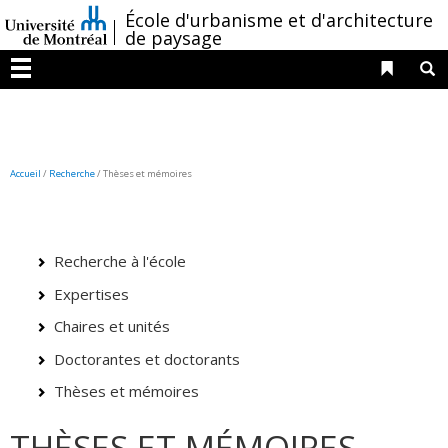
Passer
/
École d'urbanisme et d'architecture
au
de paysage
contenu
Liens 
R
Menu
Accueil
/
Recherche
/
Thèses et mémoires
Recherche à l'école
Expertises
Chaires et unités
Doctorantes et doctorants
Thèses et mémoires
THÈSES ET MÉMOIRES