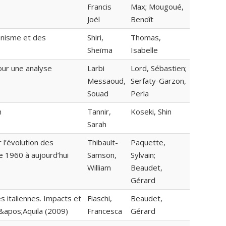
Francis
Max; Mougoué,
Joël
Benoît
anisme et des
Shiri,
Thomas,
Sheïma
Isabelle
our une analyse
Larbi
Lord, Sébastien;
Messaoud,
Serfaty-Garzon,
Souad
Perla
h
Tannir,
Koseki, Shin
Sarah
 l’évolution des
Thibault-
Paquette,
 1960 à aujourd’hui
Samson,
Sylvain;
William
Beaudet,
Gérard
s italiennes. Impacts et
Fiaschi,
Beaudet,
L&apos;Aquila (2009)
Francesca
Gérard