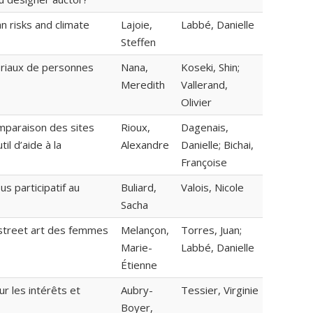
n risks and climate
Lajoie,
Labbé, Danielle
Steffen
toriaux de personnes
Nana,
Koseki, Shin;
Meredith
Vallerand,
Olivier
comparaison des sites
Rioux,
Dagenais,
il d’aide à la
Alexandre
Danielle; Bichai,
Françoise
s participatif au
Buliard,
Valois, Nicole
Sacha
u street art des femmes
Melançon,
Torres, Juan;
Marie-
Labbé, Danielle
Étienne
r les intérêts et
Aubry-
Tessier, Virginie
Boyer,