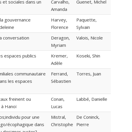
s et sociales dans un
Carvalho,
Guenet, Michel
Amanda
 la gouvernance
Harvey,
Paquette,
adeleine
Florence
Sylvain
 la conversation
Deragon,
Valois, Nicole
Myriam
es espaces publics
Kremer,
Koseki, Shin
Adèle
amiliales communautaire
Ferrand,
Torres, Juan
dans les espaces
Sébastien
taux freinent ou
Conan,
Labbé, Danielle
i à Hanoï
Lucas
os;individu pour une
Mistral,
De Coninck,
 égo/écophagique dans
Christophe
Pierre
du designer auctor?