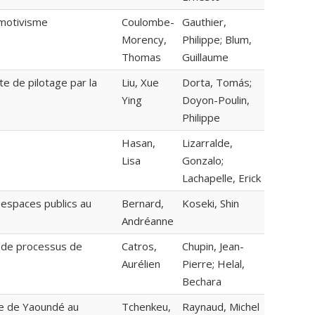
émotivisme
Coulombe-
Gauthier,
Morency,
Philippe; Blum,
Thomas
Guillaume
te de pilotage par la
Liu, Xue
Dorta, Tomás;
Ying
Doyon-Poulin,
Philippe
Hasan,
Lizarralde,
Lisa
Gonzalo;
Lachapelle, Erick
 espaces publics au
Bernard,
Koseki, Shin
Andréanne
e de processus de
Catros,
Chupin, Jean-
Aurélien
Pierre; Helal,
Bechara
le de Yaoundé au
Tchenkeu,
Raynaud, Michel