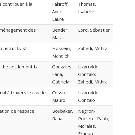
 contribuer à la
Fakiroff,
Thomas,
Anne-
Isabelle
Laure
l’aménagement des
Bender,
Lord, Sébastien
Mara
constructivist
Hosseini,
Zahedi, Mithra
Mahdieh
f the settlement La
Gonzales
Lizarralde,
Faria,
Gonzalo;
Gabriela
Zahedi, Mithra
rial à travers le cas de
Cossu,
Lizarralde,
Mauro
Gonzalo
iation de l’espace
Boubaker,
Negron-
Rana
Poblete, Paula;
Morales,
Ernesto