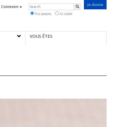
Je donne
Rechercher
Connexion
Search
This website
All UdeM
VOUS ÊTES