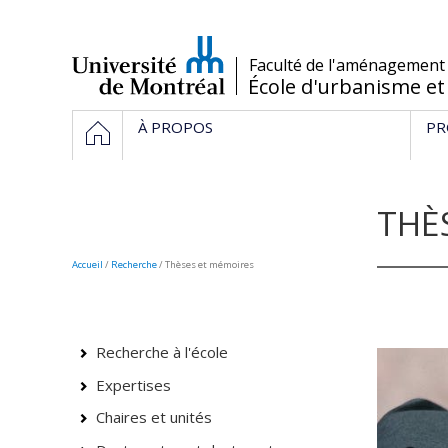
Passer
au
contenu
/
Faculté de l'aménagement
École d'urbanisme et
Navigation
HOME
À PROPOS
PR
principale
THÈ
Accueil
/
Recherche
/
Thèses et mémoires
Recherche à l'école
Expertises
Chaires et unités