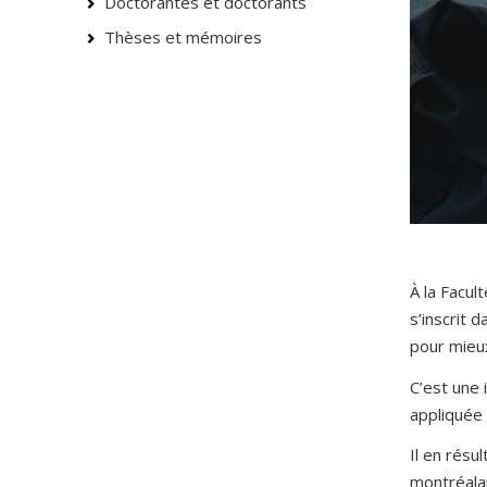
Doctorantes et doctorants
Thèses et mémoires
À la Facu
s’inscrit
pour mieux
C’est une 
appliquée 
Il en résu
montréalai