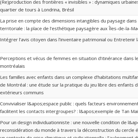
(Re)production des frontières « invisibles » : dynamiques urbaine
quartier de tours à Londrina, Brésil
La prise en compte des dimensions intangibles du paysage dans
territoriale : la place de l’esthétique paysagère aux Îles-de-la-M
Intégrer l’avis citoyen dans l’inventaire patrimonial ou Entretenir
Perceptions et vécus de femmes en situation d’itinérance dans l
montréalais
Les familles avec enfants dans un complexe d’habitations multif
de Montréal : une étude sur la pratique du jeu libre des enfants 
extérieurs communs
Convivialiser l&apos;espace public : quels facteurs environnemen
facilitent les contacts intergroupes? : l&apos;exemple de Tan Ma
Pour un design individuationniste : une nouvelle condition de l&ap
reconsidération du monde à travers la déconstruction du cercle
un contexte de crise climatique et civilisationnelle : l’avènement 