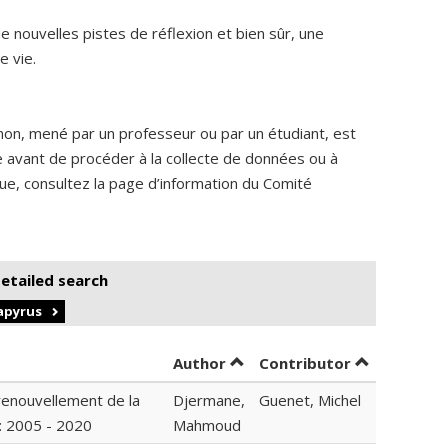
 nouvelles pistes de réflexion et bien sûr, une
e vie.
non, mené par un professeur ou par un étudiant, est
me avant de procéder à la collecte de données ou à
ique, consultez la page d’information du Comité
detailed search
Papyrus
Sort by author in ascending 
by contribut
Author
Contributor
renouvellement de la
Djermane,
Guenet, Michel
 : 2005 - 2020
Mahmoud