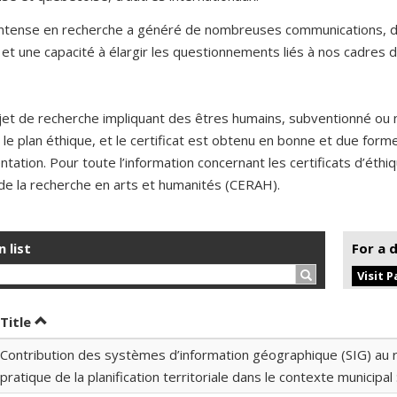
 intense en recherche a généré de nombreuses communications, de
et une capacité à élargir les questionnements liés à nos cadres d
jet de recherche impliquant des êtres humains, subventionné ou 
 le plan éthique, et le certificat est obtenu en bonne et due for
ntation. Pour toute l’information concernant les certificats d’éth
de la recherche en arts et humanités (CERAH).
n list
For a 
Search…
Visit 
t by date in ascending order
Sort by title in ascending order
Title
Contribution des systèmes d’information géographique (SIG) au 
pratique de la planification territoriale dans le contexte municipal