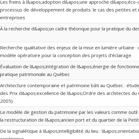
Les freins à l&apos;adoption d&apos;une approche d&apos;éco-c
processus de développement de produits: le cas des petites e
entreprises
À la recherche d&apos;un cadre théorique pour la pratique du de
Recherche qualitative des enjeux de la mise en lumière urbaine : 
modèle opératoire pour la conception des projets d’éclairage
Évaluation de l&apos;intégration de l&apos;énergie de fonctionn
pratique patrimoniale au Québec
Architecture contemporaine et patrimoine bâti au Québec : étude
des Prix d&apos;excellence de l&apos;Ordre des architectes du
2005)
Le modèle de gestion du patrimoine par les valeurs comme outil
la restructuration de l&apos;ancien port et du quartier de la Petite
De la signalétique à l&apos;intelligibilité du lieu : l&apos;orienta
expérience