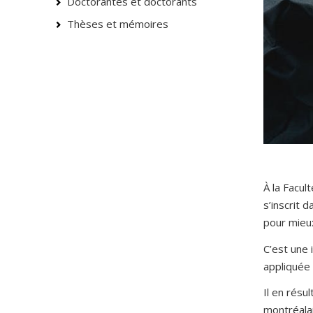
Doctorantes et doctorants
Thèses et mémoires
À la Facu
s’inscrit
pour mieux
C’est une 
appliquée 
Il en résu
montréalai