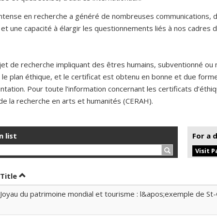
 intense en recherche a généré de nombreuses communications, de
et une capacité à élargir les questionnements liés à nos cadres d
jet de recherche impliquant des êtres humains, subventionné ou 
 le plan éthique, et le certificat est obtenu en bonne et due for
ntation. Pour toute l’information concernant les certificats d’éth
de la recherche en arts et humanités (CERAH).
n list
For a 
Search…
Visit 
t by date in ascending order
Sort by title in ascending order
Title
Joyau du patrimoine mondial et tourisme : l&apos;exemple de S