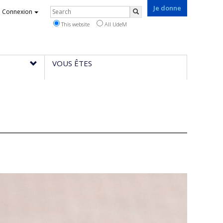
Je donne
Rechercher
Connexion
Search
This website
All UdeM
VOUS ÊTES