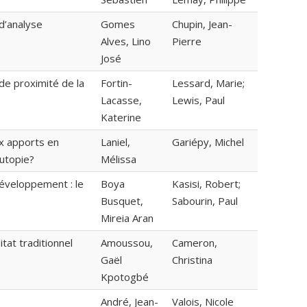
d’analyse
Gomes
Chupin, Jean-
Alves, Lino
Pierre
José
 de proximité de la
Fortin-
Lessard, Marie;
Lacasse,
Lewis, Paul
Katerine
ux apports en
Laniel,
Gariépy, Michel
 utopie?
Mélissa
développement : le
Boya
Kasisi, Robert;
Busquet,
Sabourin, Paul
Mireia Aran
itat traditionnel
Amoussou,
Cameron,
Gaël
Christina
Kpotogbé
André, Jean-
Valois, Nicole