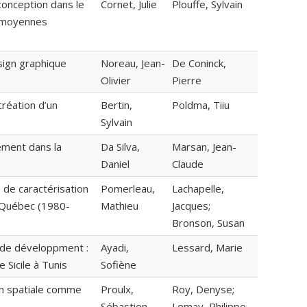
onception dans le
Cornet, Julie
Plouffe, Sylvain
t moyennes
sign graphique
Noreau, Jean-
De Coninck,
Olivier
Pierre
création d’un
Bertin,
Poldma, Tiiu
Sylvain
ement dans la
Da Silva,
Marsan, Jean-
Daniel
Claude
 de caractérisation
Pomerleau,
Lachapelle,
 Québec (1980-
Mathieu
Jacques;
Bronson, Susan
 de développment :
Ayadi,
Lessard, Marie
 Sicile à Tunis
Sofiène
tion spatiale comme
Proulx,
Roy, Denyse;
Sébastien
Lemay, Philippe