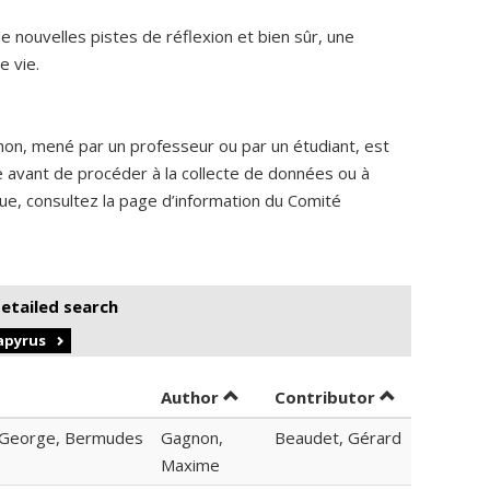
 nouvelles pistes de réflexion et bien sûr, une
e vie.
non, mené par un professeur ou par un étudiant, est
me avant de procéder à la collecte de données ou à
ique, consultez la page d’information du Comité
detailed search
Papyrus
Sort by author in ascending ord
by contributo
Author
Contributor
t-George, Bermudes
Gagnon,
Beaudet, Gérard
Maxime