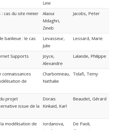
Line
: cas du site minier
Alaoui
Jacobs, Peter
Mdaghri,
Zineb
e banlieue : le cas
Levasseur,
Lessard, Marie
Julie
ernet Supports
Joyce,
Lalande, Philippe
Alexandre
e connaissances
Charbonneau,
Tidafi, Temy
odélisation de
Nathalie
du projet
Dorais
Beaudet, Gérard
rnative issue de la
Kinkaid, Karl
 la modélisation de
Iordanova,
De Paoli,