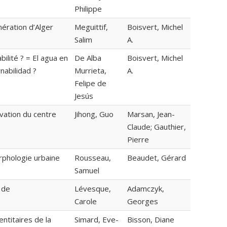
Philippe
mération d’Alger
Meguittif,
Boisvert, Michel
Salim
A.
lité ? = El agua en
De Alba
Boisvert, Michel
abilidad ?
Murrieta,
A.
Felipe de
Jesús
rvation du centre
Jihong, Guo
Marsan, Jean-
Claude; Gauthier,
Pierre
rphologie urbaine
Rousseau,
Beaudet, Gérard
Samuel
s de
Lévesque,
Adamczyk,
Carole
Georges
ntitaires de la
Simard, Eve-
Bisson, Diane