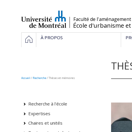
Passer
au
contenu
/
Faculté de l'aménagement
École d'urbanisme et
Navigation
HOME
À PROPOS
PR
principale
THÈ
Accueil
/
Recherche
/
Thèses et mémoires
Recherche à l'école
Expertises
Chaires et unités