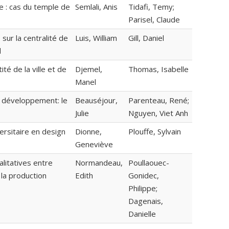
 : cas du temple de
Semlali, Anis
Tidafi, Temy;
Parisel, Claude
sur la centralité de
Luis, William
Gill, Daniel
d
té de la ville et de
Djemel,
Thomas, Isabelle
Manel
n développement: le
Beauséjour,
Parenteau, René;
Julie
Nguyen, Viet Anh
ersitaire en design
Dionne,
Plouffe, Sylvain
Geneviève
litatives entre
Normandeau,
Poullaouec-
la production
Edith
Gonidec,
Philippe;
Dagenais,
Danielle