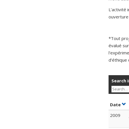
L’activité
ouverture 
*Tout pro
évalué sur
l'expérime
d’éthique 
Search i
Sor
Date
2009