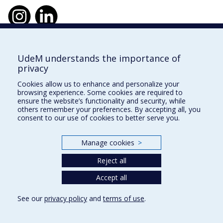
UdeM understands the importance of
École d'urbanisme et d'architecture de
privacy
paysage
Cookies allow us to enhance and personalize your
École d'architecture
browsing experience. Some cookies are required to
ensure the website’s functionality and security, while
École de design
others remember your preferences. By accepting all, you
consent to our use of cookies to better serve you.
Faculté de l'aménagement
Manage cookies
>
Plan du site
Reject all
Accessibilité
Accept all
See our
privacy policy
and
terms of use
.
Privacy
Terms of use