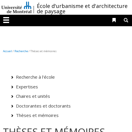
Passer
/
École d'urbanisme et d'architecture
au
de paysage
contenu
Liens 
R
Menu
Accueil
/
Recherche
/
Thèses et mémoires
Recherche à l'école
Expertises
Chaires et unités
Doctorantes et doctorants
Thèses et mémoires
THÈSES ET MÉMOIRES