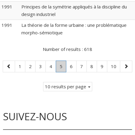
1991
Principes de la symétrie appliqués à la discipline du
design industriel
1991
La théorie de la forme urbaine : une problématique
morpho-sémiotique
Number of results :
618
Previous
Page
Page
Page
Page
Page
.
Page
Page
Page
Page
Page
Next
1
2
3
4
5
6
7
8
9
10
page
Current
page
page.
10 results per page
SUIVEZ-NOUS