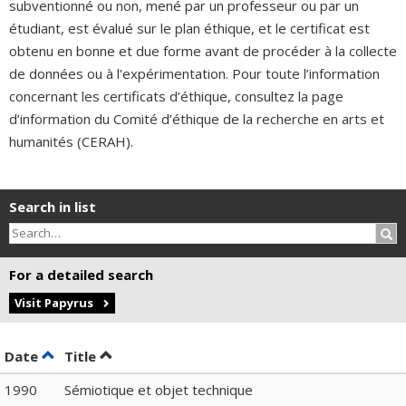
subventionné ou non, mené par un professeur ou par un
étudiant, est évalué sur le plan éthique, et le certificat est
obtenu en bonne et due forme avant de procéder à la collecte
de données ou à l'expérimentation. Pour toute l’information
concernant les certificats d’éthique, consultez la page
d’information du Comité d’éthique de la recherche en arts et
humanités (CERAH).
Search in list
Sea
For a detailed search
Visit Papyrus
Sort by date in descending order
Sort by title in descending order
Date
Title
1990
Sémiotique et objet technique