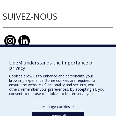
SUIVEZ-NOUS
UdeM understands the importance of
École d'urbanisme et d'architecture de
privacy
paysage
Cookies allow us to enhance and personalize your
École d'architecture
browsing experience. Some cookies are required to
ensure the website’s functionality and security, while
École de design
others remember your preferences. By accepting all, you
consent to our use of cookies to better serve you.
Faculté de l'aménagement
Manage cookies
>
Plan du site
Reject all