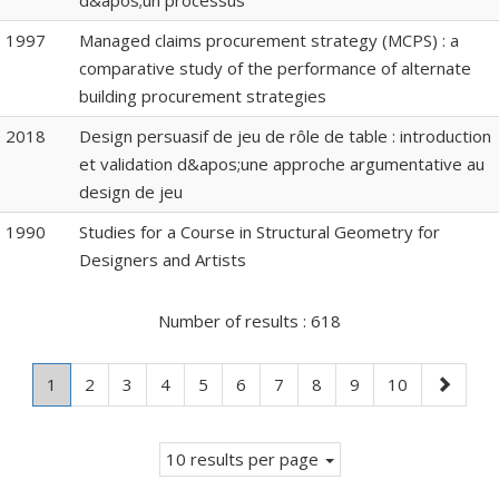
d&apos;un processus
1997
Managed claims procurement strategy (MCPS) : a
comparative study of the performance of alternate
building procurement strategies
2018
Design persuasif de jeu de rôle de table : introduction
et validation d&apos;une approche argumentative au
design de jeu
1990
Studies for a Course in Structural Geometry for
Designers and Artists
Number of results :
618
Page
.
Page
Page
Page
Page
Page
Page
Page
Page
Page
Next
1
2
3
4
5
6
7
8
9
10
Current
page
page.
10 results per page