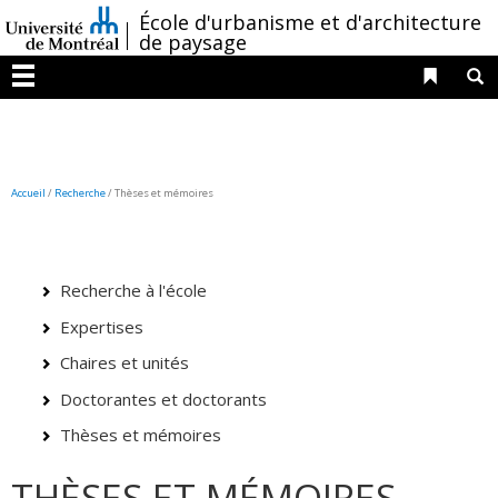
Passer
/
École d'urbanisme et d'architecture
au
de paysage
contenu
Liens 
R
Menu
Accueil
/
Recherche
/
Thèses et mémoires
Recherche à l'école
Expertises
Chaires et unités
Doctorantes et doctorants
Thèses et mémoires
THÈSES ET MÉMOIRES