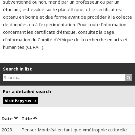
subventionné ou non, mené par un professeur ou par un
étudiant, est évalué sur le plan éthique, et le certificat est
obtenu en bonne et due forme avant de procéder à la collecte
de données ou à l'expérimentation. Pour toute l’information
concernant les certificats d’éthique, consultez la page
d’information du Comité d’éthique de la recherche en arts et
humanités (CERAH).
Search in list
Sea
For a detailed search
Visit Papyrus
Sort by date in ascending order
Sort by title in ascending order
Date
Title
2023
Penser Montréal en tant que «métropole culturelle