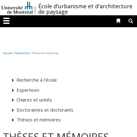
Passer
/
École d'urbanisme et d'architecture
au
de paysage
contenu
Liens 
R
Menu
Accueil
/
Recherche
/
Thèses et mémoires
Recherche à l'école
Expertises
Chaires et unités
Doctorantes et doctorants
Thèses et mémoires
THÈSES ET MÉMOIRES