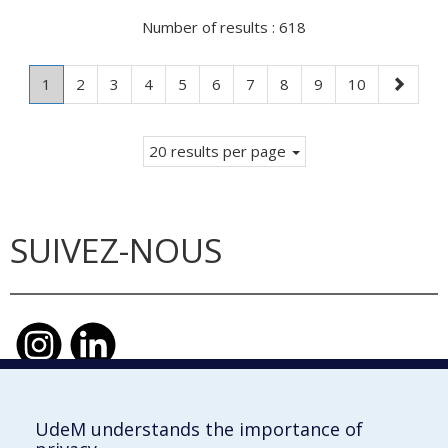
Number of results :
618
Page
.
Page
Page
Page
Page
Page
Page
Page
Page
Page
Next
1
2
3
4
5
6
7
8
9
10
Current
page
page.
20 results per page
SUIVEZ-NOUS
UdeM understands the importance of
École d'urbanisme et d'architecture de