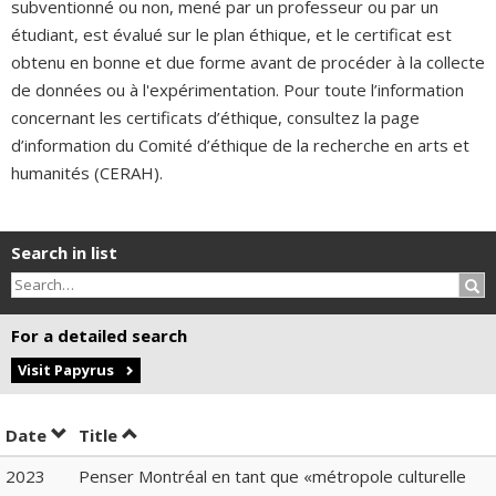
subventionné ou non, mené par un professeur ou par un
étudiant, est évalué sur le plan éthique, et le certificat est
obtenu en bonne et due forme avant de procéder à la collecte
de données ou à l'expérimentation. Pour toute l’information
concernant les certificats d’éthique, consultez la page
d’information du Comité d’éthique de la recherche en arts et
humanités (CERAH).
Search in list
Sea
For a detailed search
Visit Papyrus
Sort by date in ascending order
Sort by title in ascending order
Date
Title
2023
Penser Montréal en tant que «métropole culturelle