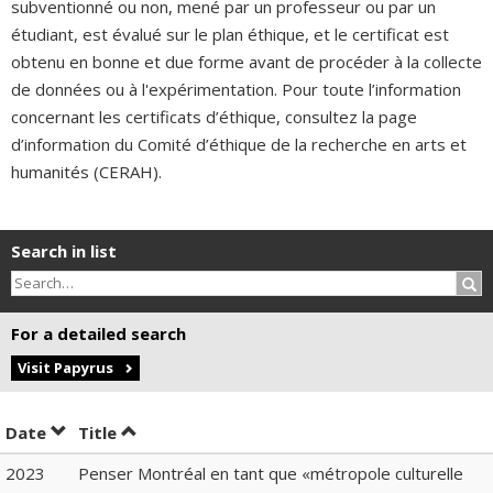
subventionné ou non, mené par un professeur ou par un
étudiant, est évalué sur le plan éthique, et le certificat est
obtenu en bonne et due forme avant de procéder à la collecte
de données ou à l'expérimentation. Pour toute l’information
concernant les certificats d’éthique, consultez la page
d’information du Comité d’éthique de la recherche en arts et
humanités (CERAH).
Search in list
Sea
For a detailed search
Visit Papyrus
Sort by date in ascending order
Sort by title in ascending order
Date
Title
2023
Penser Montréal en tant que «métropole culturelle