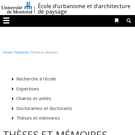
Passer
/
École d'urbanisme et d'architecture
au
de paysage
contenu
Liens 
R
Menu
Accueil
/
Recherche
/
Thèses et mémoires
Recherche à l'école
Expertises
Chaires et unités
Doctorantes et doctorants
Thèses et mémoires
THÈSES ET MÉMOIRES