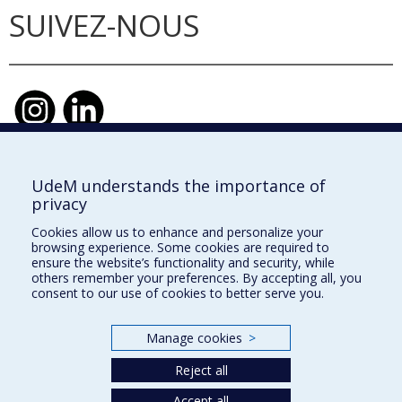
SUIVEZ-NOUS
UdeM understands the importance of
École d'urbanisme et d'architecture de
privacy
paysage
Cookies allow us to enhance and personalize your
École d'architecture
browsing experience. Some cookies are required to
ensure the website’s functionality and security, while
École de design
others remember your preferences. By accepting all, you
consent to our use of cookies to better serve you.
Faculté de l'aménagement
Manage cookies
>
Plan du site
Reject all
Accessibilité
Accept all