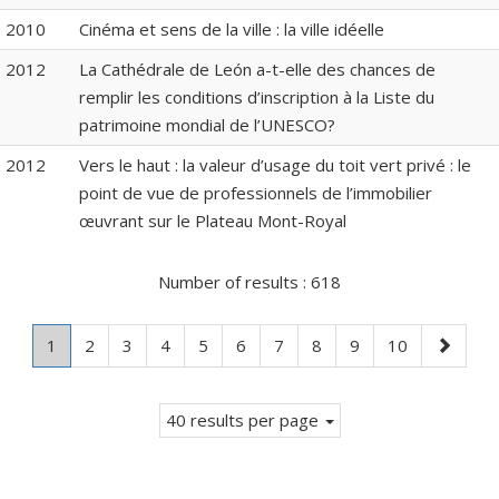
2010
Cinéma et sens de la ville : la ville idéelle
2012
La Cathédrale de León a-t-elle des chances de
remplir les conditions d’inscription à la Liste du
patrimoine mondial de l’UNESCO?
2012
Vers le haut : la valeur d’usage du toit vert privé : le
point de vue de professionnels de l’immobilier
œuvrant sur le Plateau Mont-Royal
Number of results :
618
Page
.
Page
Page
Page
Page
Page
Page
Page
Page
Page
Next
1
2
3
4
5
6
7
8
9
10
Current
page
page.
40 results per page