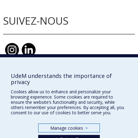
SUIVEZ-NOUS
UdeM understands the importance of
École d'urbanisme et d'architecture de
privacy
paysage
Cookies allow us to enhance and personalize your
École d'architecture
browsing experience. Some cookies are required to
ensure the website’s functionality and security, while
École de design
others remember your preferences. By accepting all, you
consent to our use of cookies to better serve you.
Faculté de l'aménagement
Manage cookies
>