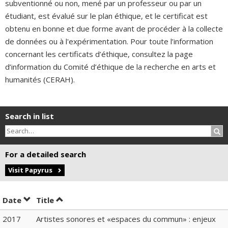
subventionné ou non, mené par un professeur ou par un
étudiant, est évalué sur le plan éthique, et le certificat est
obtenu en bonne et due forme avant de procéder à la collecte
de données ou à l'expérimentation. Pour toute l’information
concernant les certificats d’éthique, consultez la page
d’information du Comité d’éthique de la recherche en arts et
humanités (CERAH).
Search in list
Sea
For a detailed search
Visit Papyrus
Sort by date in descending order
Sort by title in descending order
Date
Title
2017
Artistes sonores et «espaces du commun» : enjeux