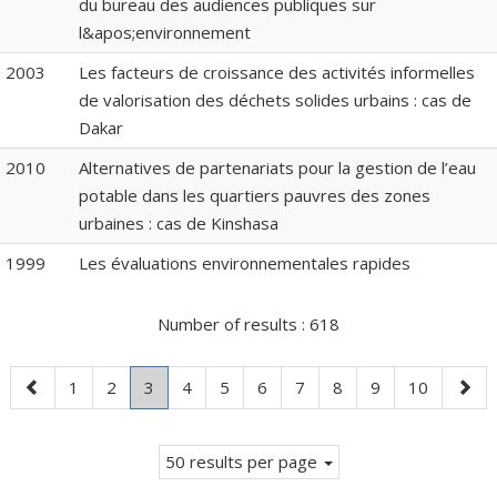
du bureau des audiences publiques sur
l&apos;environnement
2003
Les facteurs de croissance des activités informelles
de valorisation des déchets solides urbains : cas de
Dakar
2010
Alternatives de partenariats pour la gestion de l’eau
potable dans les quartiers pauvres des zones
urbaines : cas de Kinshasa
1999
Les évaluations environnementales rapides
Number of results :
618
Previous
Page
Page
Page
.
Page
Page
Page
Page
Page
Page
Page
Next
1
2
3
4
5
6
7
8
9
10
page
Current
page
page.
50 results per page