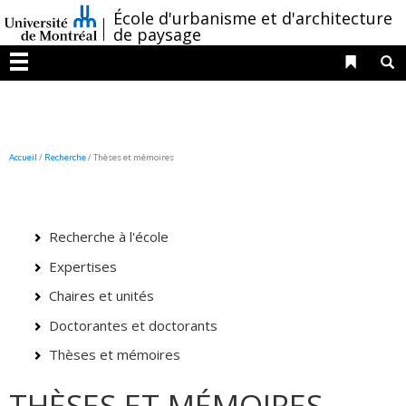
Passer
/
École d'urbanisme et d'architecture
au
de paysage
contenu
Liens 
R
Menu
Accueil
/
Recherche
/
Thèses et mémoires
Recherche à l'école
Expertises
Chaires et unités
Doctorantes et doctorants
Thèses et mémoires
THÈSES ET MÉMOIRES