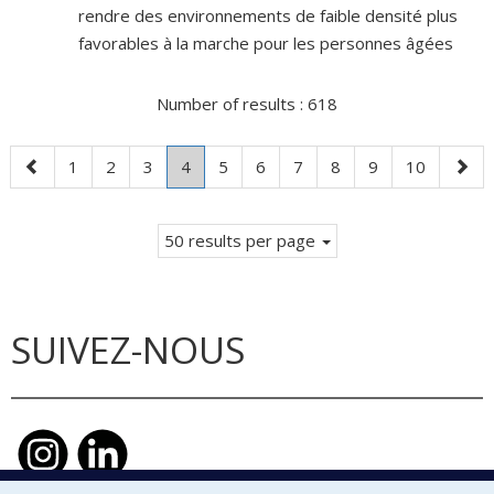
rendre des environnements de faible densité plus
favorables à la marche pour les personnes âgées
Number of results :
618
Previous
Page
Page
Page
Page
.
Page
Page
Page
Page
Page
Page
Next
1
2
3
4
5
6
7
8
9
10
page
Current
page
page.
50 results per page
SUIVEZ-NOUS