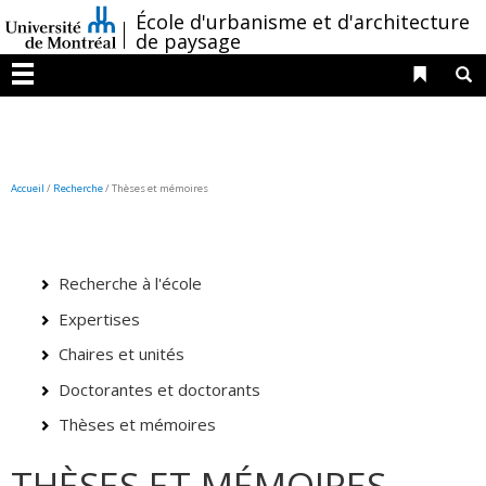
Passer
/
École d'urbanisme et d'architecture
au
de paysage
contenu
Liens 
R
Menu
Accueil
/
Recherche
/
Thèses et mémoires
Recherche à l'école
Expertises
Chaires et unités
Doctorantes et doctorants
Thèses et mémoires
THÈSES ET MÉMOIRES