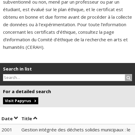
subventionné ou non, mené par un professeur ou par un
étudiant, est évalué sur le plan éthique, et le certificat est
obtenu en bonne et due forme avant de procéder à la collecte
de données ou à l'expérimentation. Pour toute l’information
concernant les certificats d’éthique, consultez la page
d’information du Comité d’éthique de la recherche en arts et
humanités (CERAH).
Search in list
Sea
For a detailed search
Visit Papyrus
Sort by date in descending order
Sort by title in descending order
Date
Title
2001
Gestion intégrée des déchets solides municipaux : le