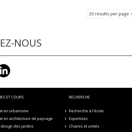
Current
page.
20 results per page
VEZ-NOUS
ES ET COURS
RECHERCHE
at en urbanisme
Recherche à l'école
t en architecture de paysage
Expertises
design des jardins
Chaires et unités