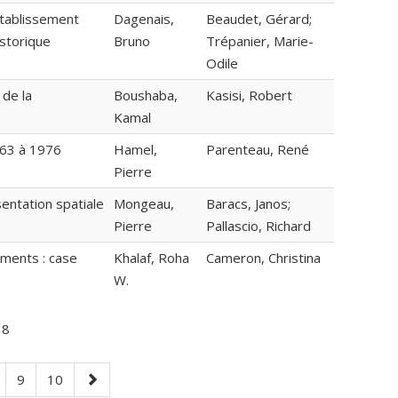
établissement
Dagenais,
Beaudet, Gérard;
istorique
Bruno
Trépanier, Marie-
Odile
 de la
Boushaba,
Kasisi, Robert
Kamal
963 à 1976
Hamel,
Parenteau, René
Pierre
entation spatiale
Mongeau,
Baracs, Janos;
Pierre
Pallascio, Richard
nments : case
Khalaf, Roha
Cameron, Christina
W.
18
age
Page
Page
Next
9
10