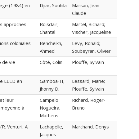
lege (1984) en
Djiar, Souhila
Marsan, Jean-
Claude
is approches
Boisclair,
Martel, Richard;
Chantal
Vischer, Jacqueline
ons coloniales
Bencheikh,
Levy, Ronald;
Ahmed
Soubeyran, Olivier
 de vie
Côté, Colin
Plouffe, Sylvain
de LEED en
Gamboa-H,
Lessard, Marie;
Jhonny D.
Plouffe, Sylvain
et leur
Campelo
Richard, Roger-
se moyenne à
Nogueira,
Bruno
Matheus
R. Venturi, A.
Lachapelle,
Marchand, Denys
Jacques