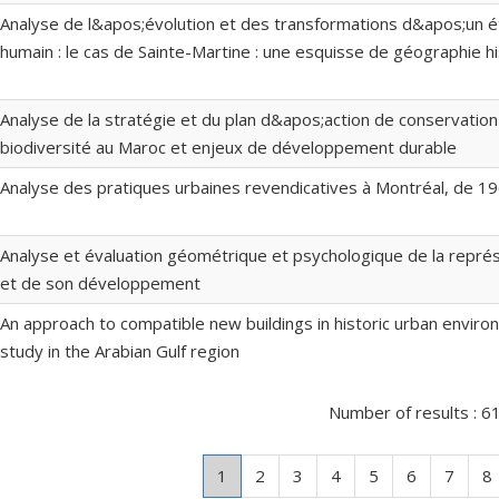
Analyse de l&apos;évolution et des transformations d&apos;un 
humain : le cas de Sainte-Martine : une esquisse de géographie h
Analyse de la stratégie et du plan d&apos;action de conservation
biodiversité au Maroc et enjeux de développement durable
Analyse des pratiques urbaines revendicatives à Montréal, de 1
Analyse et évaluation géométrique et psychologique de la représ
et de son développement
An approach to compatible new buildings in historic urban enviro
study in the Arabian Gulf region
Number of results :
6
Page
.
Page
Page
Page
Page
Page
Page
P
1
2
3
4
5
6
7
8