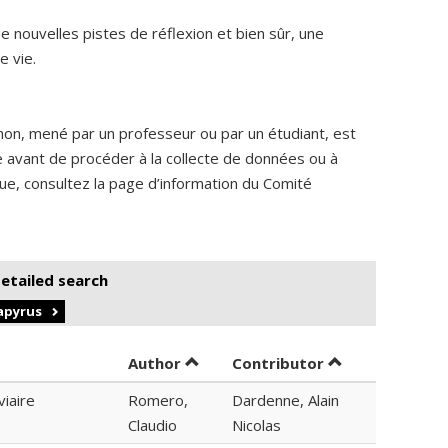
 nouvelles pistes de réflexion et bien sûr, une
e vie.
non, mené par un professeur ou par un étudiant, est
me avant de procéder à la collecte de données ou à
ique, consultez la page d’information du Comité
detailed search
Papyrus
Sort by author in ascending order
by contributor 
Author
Contributor
viaire
Romero,
Dardenne, Alain
Claudio
Nicolas