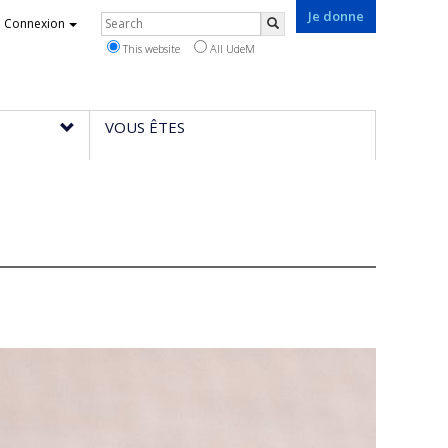
Je donne
Rechercher
Connexion
Search
This website
All UdeM
VOUS ÊTES