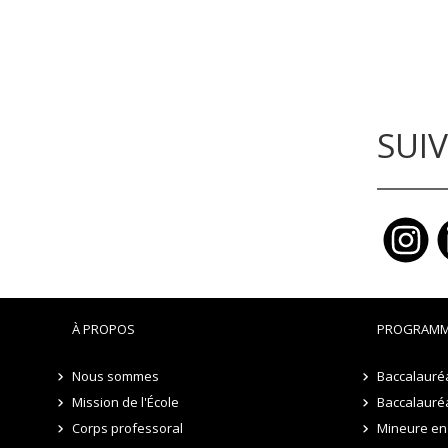
SUI
À PROPOS
PROGRAMM
Nous sommes
Baccalauré
Mission de l'École
Baccalauréa
Corps professoral
Mineure en 