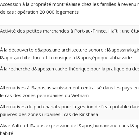
Accession à la propriété montréalaise chez les familles à revenu
de cas : opération 20 000 logements
Activité des petites marchandes à Port-au-Prince, Haïti : une ét
À la découverte d&apos;une architecture sonore : l&apos;analogi
l&apos;architecture et la musique à l&apos;époque abbasside
À la recherche d&apos;un cadre théorique pour la pratique du de
Alternatives à l&apos;assainissement centralisé dans les pays 
le cas des zones périurbaines du Vietnam
Alternatives de partenariats pour la gestion de l’eau potable dans
pauvres des zones urbaines : cas de Kinshasa
Alvar Aalto et l&apos;expression de l&apos;humanisme dans l&a
habité