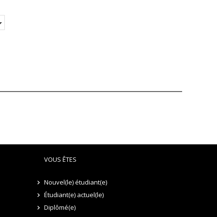
page
VOUS ÊTES
Nouvel(le) étudiant(e)
Étudiant(e) actuel(le)
Diplômé(e)