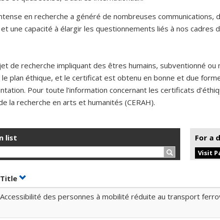
 intense en recherche a généré de nombreuses communications, de
et une capacité à élargir les questionnements liés à nos cadres d
jet de recherche impliquant des êtres humains, subventionné ou 
 le plan éthique, et le certificat est obtenu en bonne et due for
ntation. Pour toute l’information concernant les certificats d’éth
de la recherche en arts et humanités (CERAH).
n list
For a 
Search…
Visit 
t by date in ascending order
Sort by title in ascending order
Title
Accessibilité des personnes à mobilité réduite au transport ferro