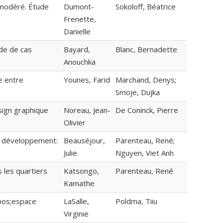
 modéré. Étude
Dumont-
Sokoloff, Béatrice
Frenette,
Danielle
ude de cas
Bayard,
Blanc, Bernadette
Anouchka
e entre
Younes, Farid
Marchand, Denys;
Smoje, Dujka
sign graphique
Noreau, Jean-
De Coninck, Pierre
Olivier
en développement:
Beauséjour,
Parenteau, René;
Julie
Nguyen, Viet Anh
 les quartiers
Katsongo,
Parenteau, René
Kamathe
pos;espace
LaSalle,
Poldma, Tiiu
Virginie