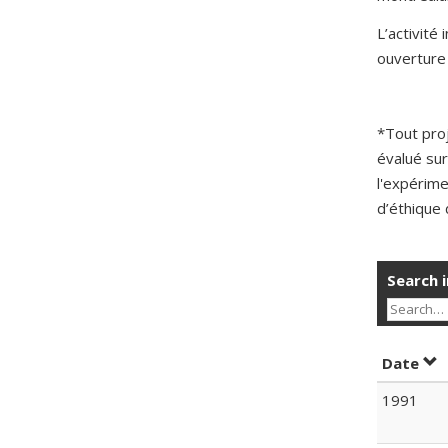
L’activité
ouverture 
*Tout pro
évalué sur
l'expérime
d’éthique 
Search i
Sor
Date
1991