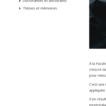
Doctorantes et doctorants
Thèses et mémoires
À la Facu
s’inscrit
pour mieux
C’est une 
appliquée 
Il en résu
montréalai