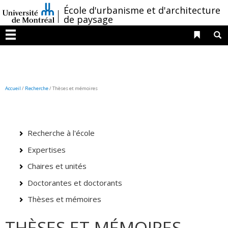
Passer
/
École d'urbanisme et d'architecture
au
de paysage
contenu
Liens 
R
Menu
Accueil
/
Recherche
/
Thèses et mémoires
Recherche à l'école
Expertises
Chaires et unités
Doctorantes et doctorants
Thèses et mémoires
THÈSES ET MÉMOIRES