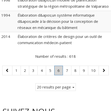
1998
Élaboration d&apos;un modèle de planification
stratégique de la région métropolitaine de Valparaiso
1994
Élaboration d&apos;un système informatique
d&apos;aide à la décision pour la conception de
réseaux en mécanique du bâtiment
2014
Élaboration de critères de design pour un outil de
communication médecin-patient
Number of results :
618
Previous
Page
Page
Page
Page
Page
Page
.
Page
Page
Page
Page
Next
1
2
3
4
5
6
7
8
9
10
page
Current
page
page.
20 results per page