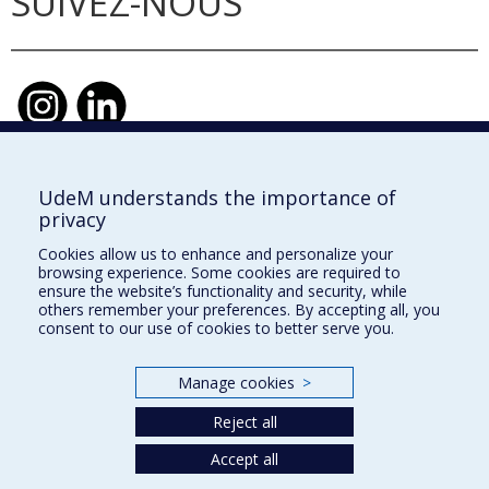
SUIVEZ-NOUS
UdeM understands the importance of
École d'urbanisme et d'architecture de
privacy
paysage
Cookies allow us to enhance and personalize your
École d'architecture
browsing experience. Some cookies are required to
ensure the website’s functionality and security, while
École de design
others remember your preferences. By accepting all, you
consent to our use of cookies to better serve you.
Faculté de l'aménagement
Manage cookies
>
Plan du site
Reject all
Accessibilité
Accept all