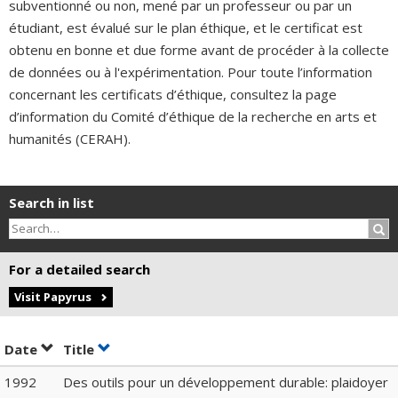
subventionné ou non, mené par un professeur ou par un
étudiant, est évalué sur le plan éthique, et le certificat est
obtenu en bonne et due forme avant de procéder à la collecte
de données ou à l'expérimentation. Pour toute l’information
concernant les certificats d’éthique, consultez la page
d’information du Comité d’éthique de la recherche en arts et
humanités (CERAH).
Search in list
Sea
For a detailed search
Visit Papyrus
Sort by date in ascending order
Sort by title in ascending order
Date
Title
1992
Des outils pour un développement durable: plaidoyer