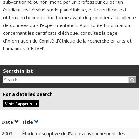
subventionné ou non, mené par un professeur ou par un
étudiant, est évalué sur le plan éthique, et le certificat est
obtenu en bonne et due forme avant de procéder à la collecte
de données ou à l'expérimentation. Pour toute l’information
concernant les certificats d’éthique, consultez la page
d’information du Comité d’éthique de la recherche en arts et
humanités (CERAH).
Search in list
Sea
For a detailed search
Visit Papyrus
Sort by date in ascending order
Sort by title in ascending order
Date
Title
2003
Étude descriptive de l&apos;environnement des