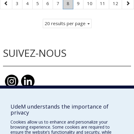
Previous
Page
Page
Page
Page
Page
Page
.
Page
Page
Page
Page
Nex
3
4
5
6
7
8
9
10
11
12
page
Current
pag
page.
20 results per page
SUIVEZ-NOUS
UdeM understands the importance of
École d'urbanisme et d'architecture de
privacy
paysage
Cookies allow us to enhance and personalize your
École d'architecture
browsing experience. Some cookies are required to
ensure the website’s functionality and security, while