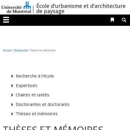
Passer
/
École d'urbanisme et d'architecture
au
de paysage
contenu
Liens 
R
Menu
Accueil
/
Recherche
/
Thèses et mémoires
Recherche à l'école
Expertises
Chaires et unités
Doctorantes et doctorants
Thèses et mémoires
THÈSES ET MÉMOIRES