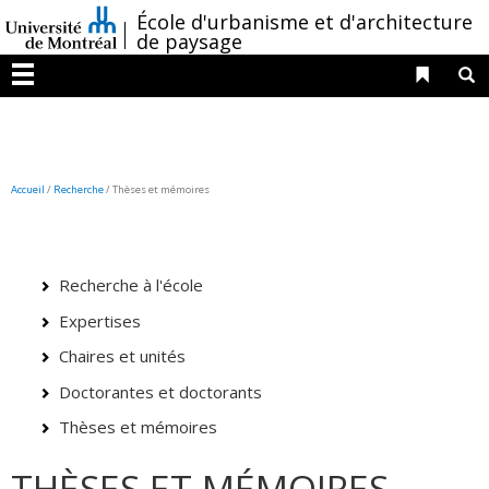
Passer
/
École d'urbanisme et d'architecture
au
de paysage
contenu
Liens 
R
Menu
Accueil
/
Recherche
/
Thèses et mémoires
Recherche à l'école
Expertises
Chaires et unités
Doctorantes et doctorants
Thèses et mémoires
THÈSES ET MÉMOIRES