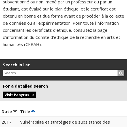
subventionné ou non, mené par un professeur ou par un
étudiant, est évalué sur le plan éthique, et le certificat est
obtenu en bonne et due forme avant de procéder à la collecte
de données ou à l'expérimentation. Pour toute l’information
concernant les certificats d’éthique, consultez la page
d’information du Comité d’éthique de la recherche en arts et
humanités (CERAH).
Search in list
Sea
For a detailed search
Visit Papyrus
Sort by date in descending order
Sort by title in descending order
Date
Title
2017
Vulnérabilité et stratégies de subsistance des