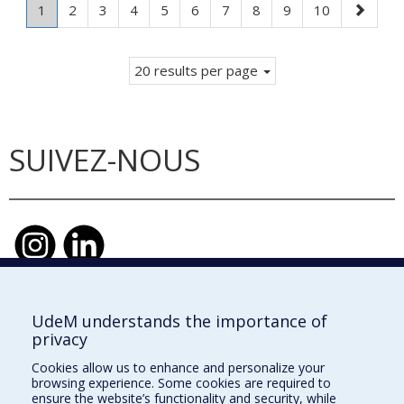
Page
.
Page
Page
Page
Page
Page
Page
Page
Page
Page
Next
1
2
3
4
5
6
7
8
9
10
Current
page
page.
20 results per page
SUIVEZ-NOUS
UdeM understands the importance of
École d'urbanisme et d'architecture de
privacy
paysage
Cookies allow us to enhance and personalize your
École d'architecture
browsing experience. Some cookies are required to
ensure the website’s functionality and security, while