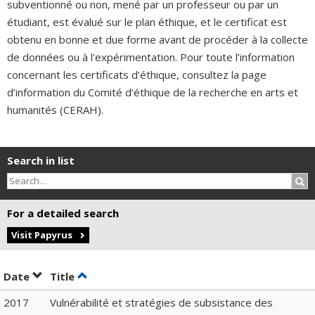
subventionné ou non, mené par un professeur ou par un
étudiant, est évalué sur le plan éthique, et le certificat est
obtenu en bonne et due forme avant de procéder à la collecte
de données ou à l'expérimentation. Pour toute l’information
concernant les certificats d’éthique, consultez la page
d’information du Comité d’éthique de la recherche en arts et
humanités (CERAH).
Search in list
Sea
For a detailed search
Visit Papyrus
Sort by date in descending order
Sort by title in descending order
Date
Title
2017
Vulnérabilité et stratégies de subsistance des