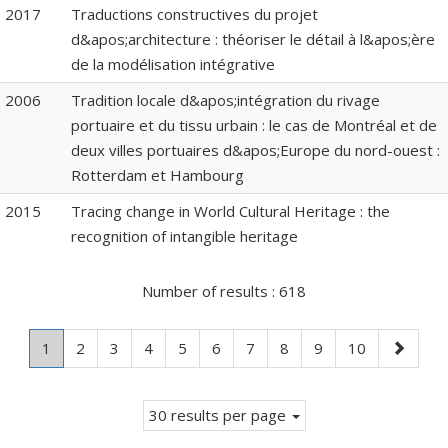
2017
Traductions constructives du projet
d&apos;architecture : théoriser le détail à l&apos;ère
de la modélisation intégrative
2006
Tradition locale d&apos;intégration du rivage
portuaire et du tissu urbain : le cas de Montréal et de
deux villes portuaires d&apos;Europe du nord-ouest :
Rotterdam et Hambourg
2015
Tracing change in World Cultural Heritage : the
recognition of intangible heritage
Number of results :
618
Page
.
Page
Page
Page
Page
Page
Page
Page
Page
Page
Next
1
2
3
4
5
6
7
8
9
10
Current
page
page.
30 results per page