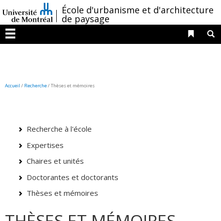
Passer
/
École d'urbanisme et d'architecture
au
de paysage
contenu
Liens 
R
Menu
Accueil
/
Recherche
/
Thèses et mémoires
Recherche à l'école
Expertises
Chaires et unités
Doctorantes et doctorants
Thèses et mémoires
THÈSES ET MÉMOIRES