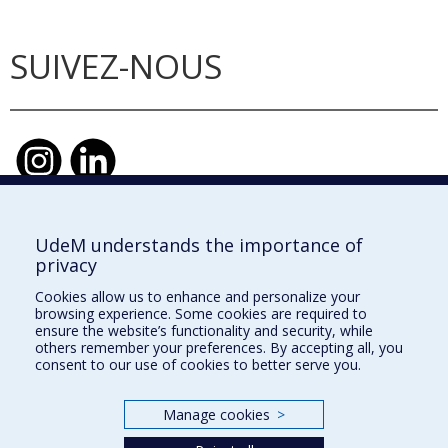
SUIVEZ-NOUS
UdeM understands the importance of
École d'urbanisme et d'architecture de
privacy
paysage
Cookies allow us to enhance and personalize your
École d'architecture
browsing experience. Some cookies are required to
ensure the website’s functionality and security, while
École de design
others remember your preferences. By accepting all, you
consent to our use of cookies to better serve you.
Faculté de l'aménagement
Manage cookies
>
Plan du site