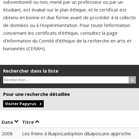
subventionné ou non, mené par un professeur ou par un
étudiant, est évalué sur le plan éthique, et le certificat est
obtenu en bonne et due forme avant de procéder à la collecte
de données ou à l'expérimentation. Pour toute l’information
concernant les certificats d’éthique, consultez la page
d’information du Comité d’éthique de la recherche en arts et
humanités (CERAH).
Rechercher dans la liste
Rec
Pour une recherche détaillée
Visiter Papyrus
Trier par date en ordre croissant
Trier par titre en ordre croissant
Date
Titre
2008
Les freins à l&apos;adoption d&apos;une approche