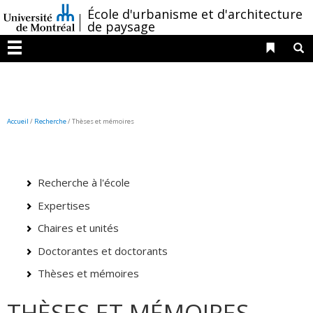
Passer
/
École d'urbanisme et d'architecture
au
de paysage
contenu
Liens 
R
Menu
Accueil
/
Recherche
/
Thèses et mémoires
Recherche à l'école
Expertises
Chaires et unités
Doctorantes et doctorants
Thèses et mémoires
THÈSES ET MÉMOIRES