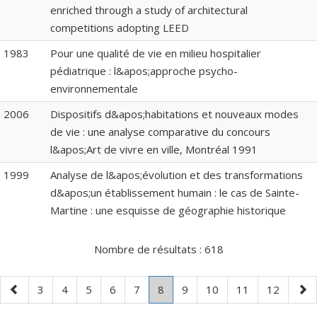
enriched through a study of architectural
competitions adopting LEED
1983
Pour une qualité de vie en milieu hospitalier
pédiatrique : l&apos;approche psycho-
environnementale
2006
Dispositifs d&apos;habitations et nouveaux modes
de vie : une analyse comparative du concours
l&apos;Art de vivre en ville, Montréal 1991
1999
Analyse de l&apos;évolution et des transformations
d&apos;un établissement humain : le cas de Sainte-
Martine : une esquisse de géographie historique
Nombre de résultats :
618
Page
Page
Page
Page
Page
Page
Page
.
Page
Page
Page
Page
Pag
3
4
5
6
7
8
9
10
11
12
précédente
Page
suiv