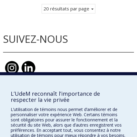
courante.
20 résultats par page
SUIVEZ-NOUS
L’UdeM reconnaît l’importance de
École d'urbanisme et d'architecture de
respecter la vie privée
paysage
L’utilisation de témoins nous permet d’améliorer et de
École d'architecture
personnaliser votre expérience Web. Certains témoins
sont obligatoires pour assurer le fonctionnement et la
École de design
sécurité du site Web, alors que d’autres enregistrent vos
préférences. En acceptant tout, vous consentez à notre
utilisation de témoins pour mieux répondre à vos besoins.