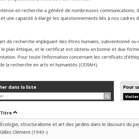
 intense en recherche a généré de nombreuses communications, de
et une capacité à élargir les questionnements liés à nos cadres d
jet de recherche impliquant des êtres humains, subventionné ou 
 le plan éthique, et le certificat est obtenu en bonne et due for
ntation. Pour toute l’information concernant les certificats d’éth
de la recherche en arts et humanités (CERAH).
er dans la liste
Pour u
Rechercher…
Visite
er par date en ordre croissant
Trier par titre en ordre croissant
Titre
Écologie, structuralisme et art des jardins dans le discours du pa
Gilles Clément (1943-)