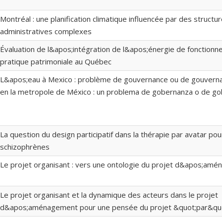
Montréal : une planification climatique influencée par des structu
administratives complexes
Évaluation de l&apos;intégration de l&apos;énergie de fonctionn
pratique patrimoniale au Québec
L&apos;eau à Mexico : problème de gouvernance ou de gouvernabi
en la metropole de México : un problema de gobernanza o de gob
La question du design participatif dans la thérapie par avatar p
schizophrènes
Le projet organisant : vers une ontologie du projet d&apos;am
Le projet organisant et la dynamique des acteurs dans le projet
d&apos;aménagement pour une pensée du projet &quot;par&quot