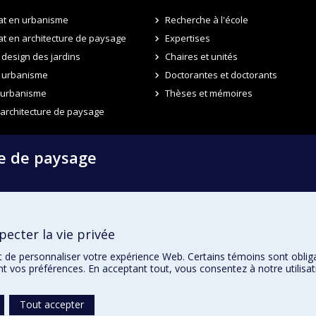
at en urbanisme
Recherche à l'école
t en architecture de paysage
Expertises
design des jardins
Chaires et unités
 urbanisme
Doctorantes et doctorants
n urbanisme
Thèses et mémoires
 architecture de paysage
re de paysage
ecter la vie privée
t de personnaliser votre expérience Web. Certains témoins sont oblig
ent vos préférences. En acceptant tout, vous consentez à notre utili
Tout accepter