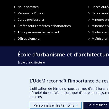
Nous sommes
Baccalauré
Mission de l'École
Baccalauréa
Corps professoral
Mineure en 
Professeurs émérites et honoraires
Mineure en
Autre personnel enseignant
Maîtrise e
Offres d’emploi
Maîtrise en
École d'urbanisme et d'architectu
École d'architecture
École de design
L’UdeM reconnaît l’importance de resp
Faculté de l'aménagement
L’utilisation de témoins nous permet d’améliorer e
sécurité du site Web, alors que d’autres enregistr
besoins.
Tout refuser
Personnaliser les témoins
>