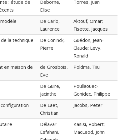
nte : étude de
Deborne,
Torres, Juan
récents
Elise
n modèle
De Carlo,
Aktouf, Omar;
Laurence
Fisette, Jacques
de la technique
De Coninck,
Guédon, Jean-
Pierre
Claude; Levy,
Ronald
nt en maison de
de Grosbois,
Poldma, Tiiu
Eve
De Guire,
Poullaouec-
Jacinthe
Gonidec, Philippe
configuration
De Laet,
Jacobs, Peter
Christian
utaire
Délavar
Kasisi, Robert;
Esfahani,
MacLeod, John
Fahimeh