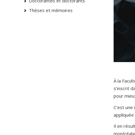
Doctorantes et doctorants
Thèses et mémoires
À la Facu
s’inscrit
pour mieux
C’est une 
appliquée 
Il en résu
montréalai