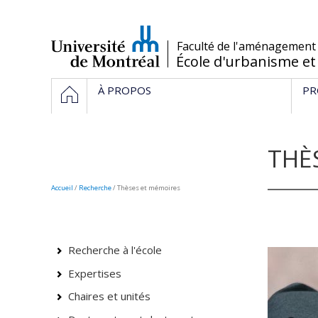
Passer
au
contenu
/
Faculté de l'aménagement
École d'urbanisme et
Navigation
ACCUEIL
À PROPOS
PR
principale
THÈ
Accueil
/
Recherche
/
Thèses et mémoires
Recherche à l'école
Expertises
Chaires et unités