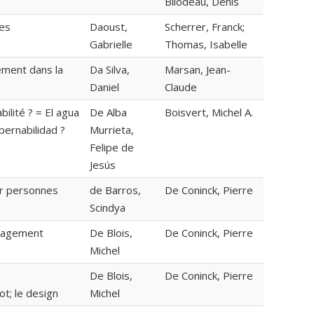
Bilodeau, Denis
res
Daoust,
Scherrer, Franck;
Gabrielle
Thomas, Isabelle
ement dans la
Da Silva,
Marsan, Jean-
Daniel
Claude
lité ? = El agua
De Alba
Boisvert, Michel A.
ernabilidad ?
Murrieta,
Felipe de
Jesús
our personnes
de Barros,
De Coninck, Pierre
Scindya
énagement
De Blois,
De Coninck, Pierre
Michel
De Blois,
De Coninck, Pierre
; le design
Michel