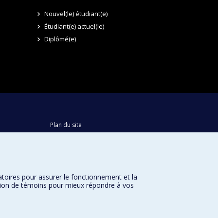
Nouvel(le) étudiant(e)
Étudiant(e) actuel(le)
Diplômé(e)
Plan du site
Accessibilité
atoires pour assurer le fonctionnement et la
sation de témoins pour mieux répondre à vos