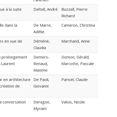
 à la suite
Deltell, André
Buzzell, Pierre
Richard
le dans la
De Marre,
Cameron, Christina
Adélie
es en vue de
Déméné,
Marchand, Anne
Claudia
au prolongement
Demers-
Domon, Gérald;
t-Laurent
Renaud,
Marcotte, Pascale
Maxime
r en architecture
De Paoli,
Parisel, Claude
création de
Giovanni
 la conversation
Deragon,
Valois, Nicole
Myriam