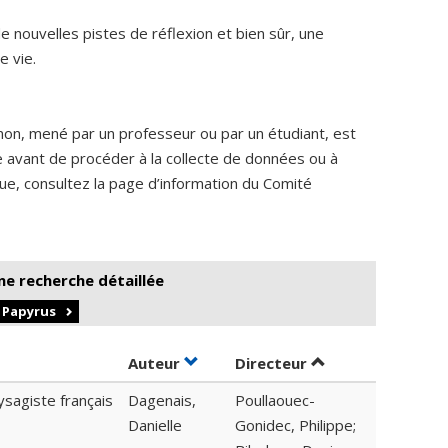
 nouvelles pistes de réflexion et bien sûr, une
e vie.
non, mené par un professeur ou par un étudiant, est
me avant de procéder à la collecte de données ou à
ique, consultez la page d’information du Comité
ne recherche détaillée
r Papyrus
Trier par auteur en ordre croissan
par contributeur 
Auteur
Directeur
ysagiste français
Dagenais,
Poullaouec-
Danielle
Gonidec, Philippe;