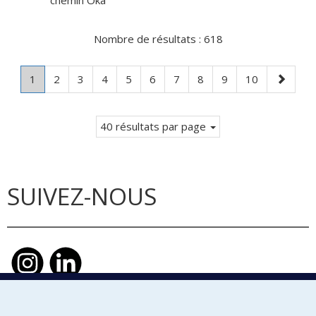
chemin Oka
Nombre de résultats :
618
Page
.
Page
Page
Page
Page
Page
Page
Page
Page
Page
Page
1
2
3
4
5
6
7
8
9
10
Page
suivante
courante.
40 résultats par page
SUIVEZ-NOUS