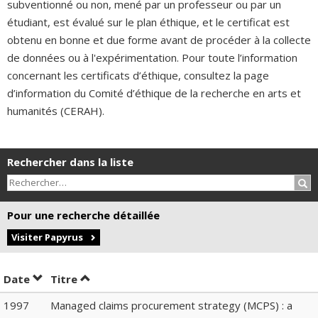
subventionné ou non, mené par un professeur ou par un
étudiant, est évalué sur le plan éthique, et le certificat est
obtenu en bonne et due forme avant de procéder à la collecte
de données ou à l'expérimentation. Pour toute l’information
concernant les certificats d’éthique, consultez la page
d’information du Comité d’éthique de la recherche en arts et
humanités (CERAH).
Rechercher dans la liste
Rec
Pour une recherche détaillée
Visiter Papyrus
Trier par date en ordre croissant
Trier par titre en ordre croissant
Date
Titre
1997
Managed claims procurement strategy (MCPS) : a