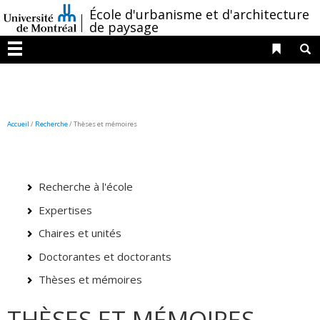
Passer
/
École d'urbanisme et d'architecture
au
de paysage
contenu
Liens 
R
Menu
Accueil
/
Recherche
/
Thèses et mémoires
Recherche à l'école
Expertises
Chaires et unités
Doctorantes et doctorants
Thèses et mémoires
THÈSES ET MÉMOIRES