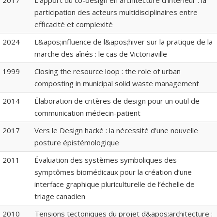
2017
L’apport du co-design en architecture d’intérieur : la
participation des acteurs multidisciplinaires entre
efficacité et complexité
2024
L&apos;influence de l&apos;hiver sur la pratique de la
marche des aînés : le cas de Victoriaville
1999
Closing the resource loop : the role of urban
composting in municipal solid waste management
2014
Élaboration de critères de design pour un outil de
communication médecin-patient
2017
Vers le Design hacké : la nécessité d’une nouvelle
posture épistémologique
2011
Évaluation des systèmes symboliques des
symptômes biomédicaux pour la création d’une
interface graphique pluriculturelle de l’échelle de
triage canadien
2010
Tensions tectoniques du projet d&apos;architecture :