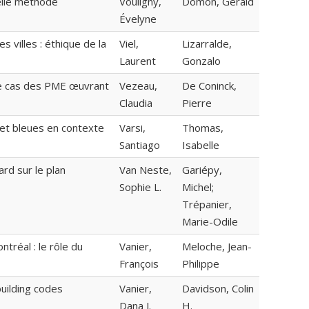
elle méthode
Vouligny,
Domon, Gérald
Évelyne
villes : éthique de la
Viel,
Lizarralde,
Laurent
Gonzalo
 le cas des PME œuvrant
Vezeau,
De Coninck,
Claudia
Pierre
s et bleues en contexte
Varsi,
Thomas,
Santiago
Isabelle
ard sur le plan
Van Neste,
Gariépy,
Sophie L.
Michel;
Trépanier,
Marie-Odile
tréal : le rôle du
Vanier,
Meloche, Jean-
François
Philippe
building codes
Vanier,
Davidson, Colin
Dana J.
H.