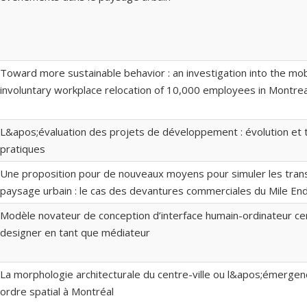
Toward more sustainable behavior : an investigation into the mob
involuntary workplace relocation of 10,000 employees in Montrea
L&apos;évaluation des projets de développement : évolution et
pratiques
Une proposition pour de nouveaux moyens pour simuler les tra
paysage urbain : le cas des devantures commerciales du Mile En
Modèle novateur de conception d’interface humain-ordinateur centr
designer en tant que médiateur
La morphologie architecturale du centre-ville ou l&apos;émerge
ordre spatial à Montréal