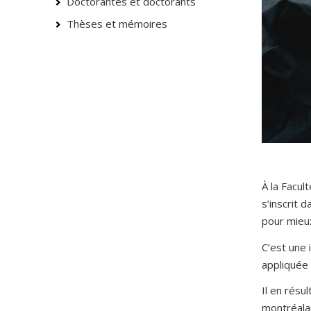
Doctorantes et doctorants
Thèses et mémoires
À la Facu
s’inscrit
pour mieux
C’est une 
appliquée 
Il en résu
montréalai