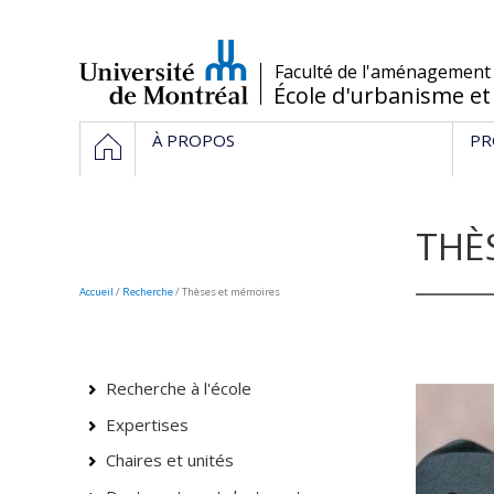
Passer
au
contenu
/
Faculté de l'aménagement
École d'urbanisme et
Navigation
ACCUEIL
À PROPOS
PR
principale
THÈ
Accueil
/
Recherche
/
Thèses et mémoires
Recherche à l'école
Expertises
Chaires et unités