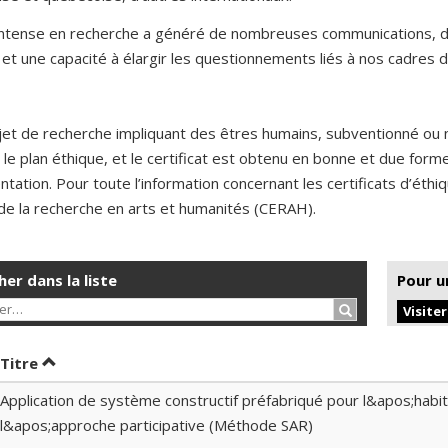
 intense en recherche a généré de nombreuses communications, de
et une capacité à élargir les questionnements liés à nos cadres d
jet de recherche impliquant des êtres humains, subventionné ou 
 le plan éthique, et le certificat est obtenu en bonne et due for
ntation. Pour toute l’information concernant les certificats d’éth
de la recherche en arts et humanités (CERAH).
er dans la liste
Pour u
Rechercher…
Visite
er par date en ordre décroissant
Trier par titre en ordre décroissant
Titre
Application de système constructif préfabriqué pour l&apos;habita
l&apos;approche participative (Méthode SAR)