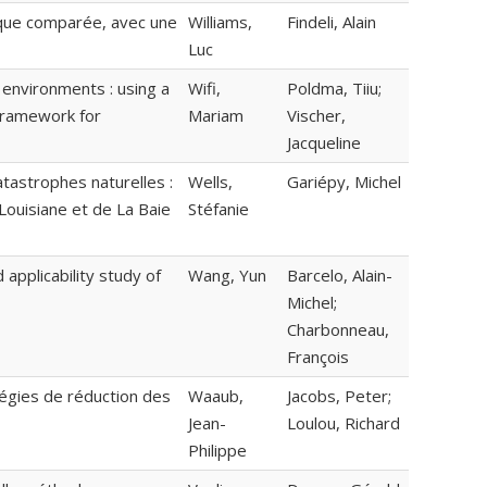
ique comparée, avec une
Williams,
Findeli, Alain
Luc
 environments : using a
Wifi,
Poldma, Tiiu;
framework for
Mariam
Vischer,
Jacqueline
catastrophes naturelles :
Wells,
Gariépy, Michel
Louisiane et de La Baie
Stéfanie
applicability study of
Wang, Yun
Barcelo, Alain-
Michel;
Charbonneau,
François
égies de réduction des
Waaub,
Jacobs, Peter;
Jean-
Loulou, Richard
Philippe