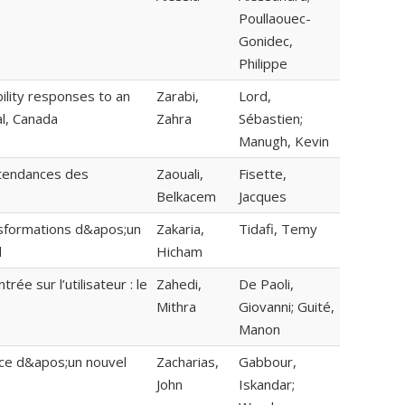
Poullaouec-
Gonidec,
Philippe
ility responses to an
Zarabi,
Lord,
l, Canada
Zahra
Sébastien;
Manugh, Kevin
 tendances des
Zaouali,
Fisette,
Belkacem
Jacques
nsformations d&apos;un
Zakaria,
Tidafi, Temy
d
Hicham
ée sur l’utilisateur : le
Zahedi,
De Paoli,
Mithra
Giovanni; Guité,
Manon
nce d&apos;un nouvel
Zacharias,
Gabbour,
John
Iskandar;