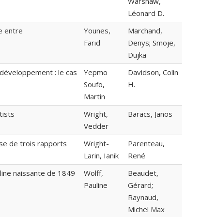
Warshaw,
Léonard D.
e entre
Younes,
Marchand,
Farid
Denys; Smoje,
Dujka
 développement : le cas
Yepmo
Davidson, Colin
Soufo,
H.
Martin
tists
Wright,
Baracs, Janos
Vedder
yse de trois rapports
Wright-
Parenteau,
Larin, Ianik
René
line naissante de 1849
Wolff,
Beaudet,
Pauline
Gérard;
Raynaud,
Michel Max