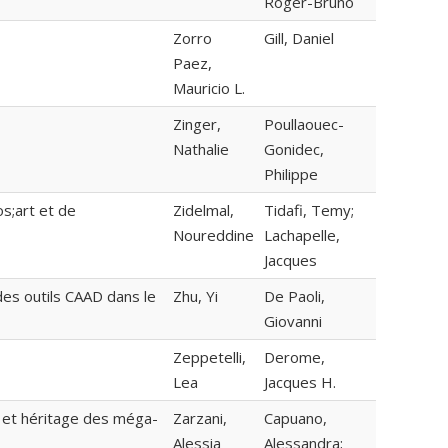
Roger-Bruno
Zorro
Gill, Daniel
Paez,
Mauricio L.
Zinger,
Poullaouec-
Nathalie
Gonidec,
Philippe
s;art et de
Zidelmal,
Tidafi, Temy;
Noureddine
Lachapelle,
Jacques
des outils CAAD dans le
Zhu, Yi
De Paoli,
Giovanni
Zeppetelli,
Derome,
Lea
Jacques H.
e et héritage des méga-
Zarzani,
Capuano,
Alessia
Alessandra;