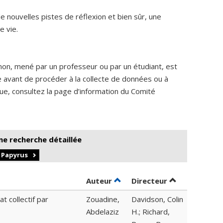
 nouvelles pistes de réflexion et bien sûr, une
e vie.
non, mené par un professeur ou par un étudiant, est
me avant de procéder à la collecte de données ou à
ique, consultez la page d’information du Comité
ne recherche détaillée
r Papyrus
Trier par auteur en ordre dé
par contribut
Auteur
Directeur
t collectif par
Zouadine,
Davidson, Colin
Abdelaziz
H.; Richard,