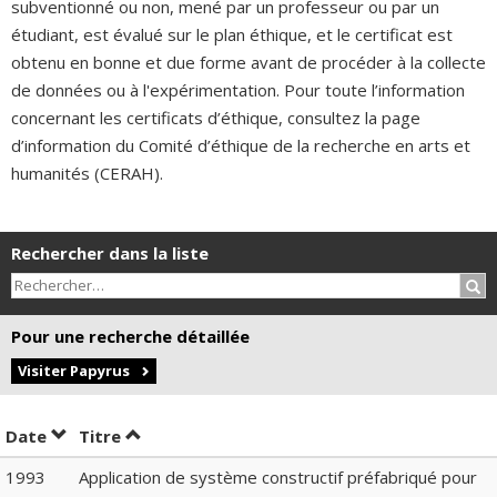
subventionné ou non, mené par un professeur ou par un
étudiant, est évalué sur le plan éthique, et le certificat est
obtenu en bonne et due forme avant de procéder à la collecte
de données ou à l'expérimentation. Pour toute l’information
concernant les certificats d’éthique, consultez la page
d’information du Comité d’éthique de la recherche en arts et
humanités (CERAH).
Rechercher dans la liste
Rec
Pour une recherche détaillée
Visiter Papyrus
Trier par date en ordre décroissant
Trier par titre en ordre décroissant
Date
Titre
1993
Application de système constructif préfabriqué pour