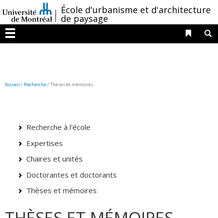
Passer
/
École d'urbanisme et d'architecture
au
de paysage
contenu
Liens 
R
Menu
Accueil
/
Recherche
/
Thèses et mémoires
Recherche à l'école
Expertises
Chaires et unités
Doctorantes et doctorants
Thèses et mémoires
THÈSES ET MÉMOIRES