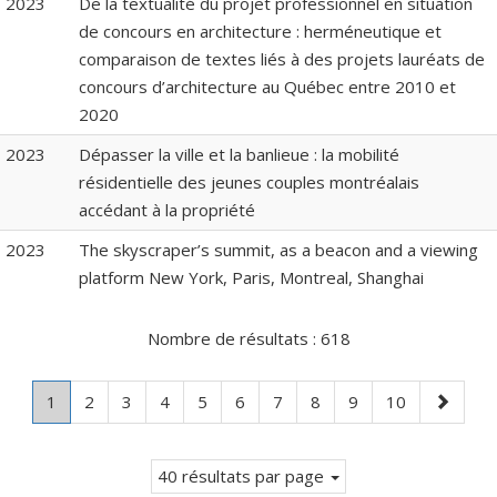
2023
De la textualité du projet professionnel en situation
de concours en architecture : herméneutique et
comparaison de textes liés à des projets lauréats de
concours d’architecture au Québec entre 2010 et
2020
2023
Dépasser la ville et la banlieue : la mobilité
résidentielle des jeunes couples montréalais
accédant à la propriété
2023
The skyscraper’s summit, as a beacon and a viewing
platform New York, Paris, Montreal, Shanghai
Nombre de résultats :
618
Page
.
Page
Page
Page
Page
Page
Page
Page
Page
Page
Page
1
2
3
4
5
6
7
8
9
10
Page
suivante
courante.
40 résultats par page