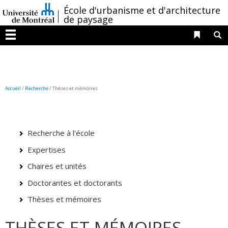
Passer
/
École d'urbanisme et d'architecture
au
de paysage
contenu
Liens 
R
Menu
Accueil
/
Recherche
/
Thèses et mémoires
Recherche à l'école
Expertises
Chaires et unités
Doctorantes et doctorants
Thèses et mémoires
THÈSES ET MÉMOIRES