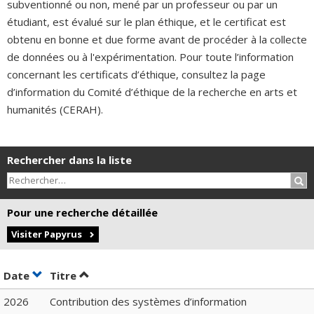
subventionné ou non, mené par un professeur ou par un
étudiant, est évalué sur le plan éthique, et le certificat est
obtenu en bonne et due forme avant de procéder à la collecte
de données ou à l'expérimentation. Pour toute l’information
concernant les certificats d’éthique, consultez la page
d’information du Comité d’éthique de la recherche en arts et
humanités (CERAH).
Rechercher dans la liste
Rec
Pour une recherche détaillée
Visiter Papyrus
Trier par date en ordre croissant
Trier par titre en ordre croissant
Date
Titre
2026
Contribution des systèmes d’information