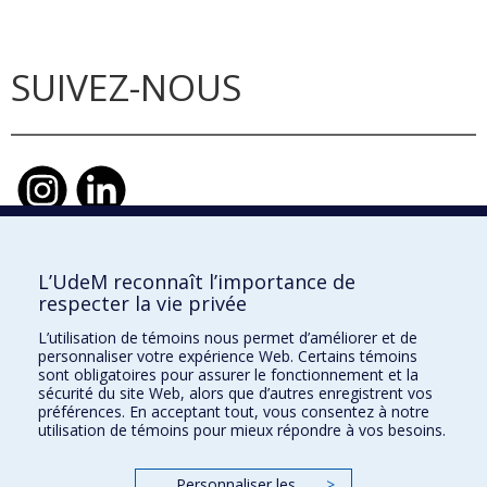
SUIVEZ-NOUS
L’UdeM reconnaît l’importance de
École d'urbanisme et d'architecture de
respecter la vie privée
paysage
L’utilisation de témoins nous permet d’améliorer et de
École d'architecture
personnaliser votre expérience Web. Certains témoins
sont obligatoires pour assurer le fonctionnement et la
École de design
sécurité du site Web, alors que d’autres enregistrent vos
préférences. En acceptant tout, vous consentez à notre
utilisation de témoins pour mieux répondre à vos besoins.
Faculté de l'aménagement
Personnaliser les
>