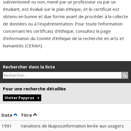
subventionné ou non, mené par un professeur ou par un
étudiant, est évalué sur le plan éthique, et le certificat est
obtenu en bonne et due forme avant de procéder à la collecte
de données ou à l'expérimentation. Pour toute l’information
concernant les certificats d’éthique, consultez la page
d’information du Comité d’éthique de la recherche en arts et
humanités (CERAH).
Rechercher dans la liste
Rec
Pour une recherche détaillée
Visiter Papyrus
Trier par date en ordre décroissant
Trier par titre en ordre décroissant
Date
Titre
1991
Variations de l&apos;information livrée aux usagers