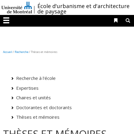
Passer
/
École d'urbanisme et d'architecture
au
de paysage
contenu
Liens 
R
Menu
Accueil
/
Recherche
/
Thèses et mémoires
Recherche à l'école
Expertises
Chaires et unités
Doctorantes et doctorants
Thèses et mémoires
THÈSES ET MÉMOIRES