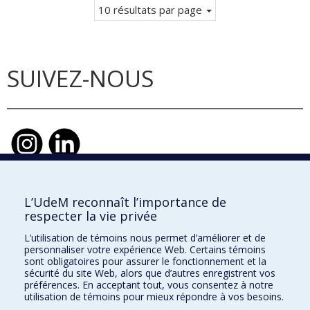
10 résultats par page
SUIVEZ-NOUS
L’UdeM reconnaît l’importance de
École d'urbanisme et d'architecture de
respecter la vie privée
paysage
L’utilisation de témoins nous permet d’améliorer et de
École d'architecture
personnaliser votre expérience Web. Certains témoins
sont obligatoires pour assurer le fonctionnement et la
École de design
sécurité du site Web, alors que d’autres enregistrent vos
préférences. En acceptant tout, vous consentez à notre
utilisation de témoins pour mieux répondre à vos besoins.