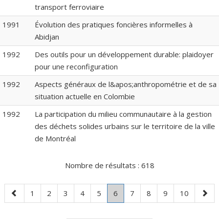
transport ferroviaire
1991
Évolution des pratiques foncières informelles à
Abidjan
1992
Des outils pour un développement durable: plaidoyer
pour une reconfiguration
1992
Aspects généraux de l&apos;anthropométrie et de sa
situation actuelle en Colombie
1992
La participation du milieu communautaire à la gestion
des déchets solides urbains sur le territoire de la ville
de Montréal
Nombre de résultats :
618
Page
Page
Page
Page
Page
Page
Page
.
Page
Page
Page
Page
Page
1
2
3
4
5
6
7
8
9
10
précédente
Page
suiva
courante.