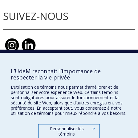
SUIVEZ-NOUS
L’UdeM reconnaît l’importance de
École d'urbanisme et d'architecture de
respecter la vie privée
paysage
L’utilisation de témoins nous permet d’améliorer et de
École d'architecture
personnaliser votre expérience Web. Certains témoins
sont obligatoires pour assurer le fonctionnement et la
École de design
sécurité du site Web, alors que d’autres enregistrent vos
préférences. En acceptant tout, vous consentez à notre
utilisation de témoins pour mieux répondre à vos besoins.
Faculté de l'aménagement
Personnaliser les
>
témoins
Plan du site