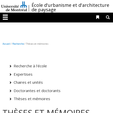
Passer
/
École d'urbanisme et d'architecture
au
de paysage
contenu
Liens 
R
Menu
Accueil
/
Recherche
/
Thèses et mémoires
Recherche à l'école
Expertises
Chaires et unités
Doctorantes et doctorants
Thèses et mémoires
THÈSES ET MÉMOIRES