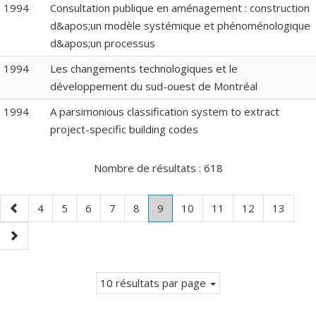
1994
Consultation publique en aménagement : construction
d&apos;un modèle systémique et phénoménologique
d&apos;un processus
1994
Les changements technologiques et le
développement du sud-ouest de Montréal
1994
A parsimonious classification system to extract
project-specific building codes
Nombre de résultats :
618
Page
Page
Page
Page
Page
Page
Page
.
Page
Page
Page
Page
4
5
6
7
8
9
10
11
12
13
précédente
Page
Page
courante.
suivante
10 résultats par page