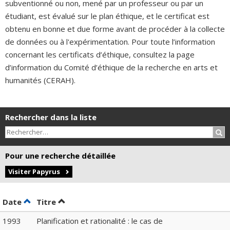
subventionné ou non, mené par un professeur ou par un
étudiant, est évalué sur le plan éthique, et le certificat est
obtenu en bonne et due forme avant de procéder à la collecte
de données ou à l'expérimentation. Pour toute l’information
concernant les certificats d’éthique, consultez la page
d’information du Comité d’éthique de la recherche en arts et
humanités (CERAH).
Rechercher dans la liste
Rec
Pour une recherche détaillée
Visiter Papyrus
Trier par date en ordre décroissant
Trier par titre en ordre décroissant
Date
Titre
1993
Planification et rationalité : le cas de