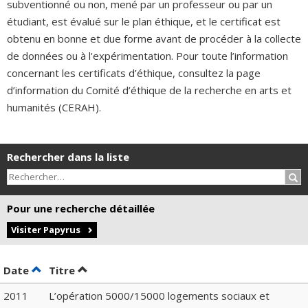
subventionné ou non, mené par un professeur ou par un
étudiant, est évalué sur le plan éthique, et le certificat est
obtenu en bonne et due forme avant de procéder à la collecte
de données ou à l'expérimentation. Pour toute l’information
concernant les certificats d’éthique, consultez la page
d’information du Comité d’éthique de la recherche en arts et
humanités (CERAH).
Rechercher dans la liste
Rec
Pour une recherche détaillée
Visiter Papyrus
Trier par date en ordre décroissant
Trier par titre en ordre décroissant
Date
Titre
2011
L’opération 5000/15000 logements sociaux et