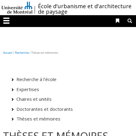
Passer
/
École d'urbanisme et d'architecture
au
de paysage
contenu
Liens 
R
Menu
Accueil
/
Recherche
/
Thèses et mémoires
Recherche à l'école
Expertises
Chaires et unités
Doctorantes et doctorants
Thèses et mémoires
THÈSES ET MÉMOIRES