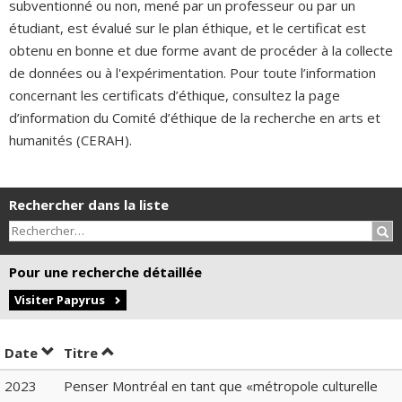
subventionné ou non, mené par un professeur ou par un
étudiant, est évalué sur le plan éthique, et le certificat est
obtenu en bonne et due forme avant de procéder à la collecte
de données ou à l'expérimentation. Pour toute l’information
concernant les certificats d’éthique, consultez la page
d’information du Comité d’éthique de la recherche en arts et
humanités (CERAH).
Rechercher dans la liste
Rec
Pour une recherche détaillée
Visiter Papyrus
Trier par date en ordre croissant
Trier par titre en ordre croissant
Date
Titre
2023
Penser Montréal en tant que «métropole culturelle