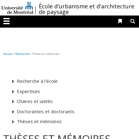
Passer
/
École d'urbanisme et d'architecture
au
de paysage
contenu
Liens 
R
Menu
Accueil
/
Recherche
/
Thèses et mémoires
Recherche à l'école
Expertises
Chaires et unités
Doctorantes et doctorants
Thèses et mémoires
THÈSES ET MÉMOIRES