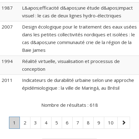
1987
L&apos;efficacité d&apos;une étude d&apos;impact
visuel : le cas de deux lignes hydro-électriques
2007
Design écologique pour le traitement des eaux usées
dans les petites collectivités nordiques et isolées : le
cas d&apos;une communauté crie de la région de la
Baie James
1994
Réalité virtuelle, visualisation et processus de
conception
2011
Indicateurs de durabilité urbaine selon une approche
épidémiologique : la ville de Maringá, au Brésil
Nombre de résultats :
618
Page
.
Page
Page
Page
Page
Page
Page
Page
Page
Page
Page
1
2
3
4
5
6
7
8
9
10
Page
suivante
courante.