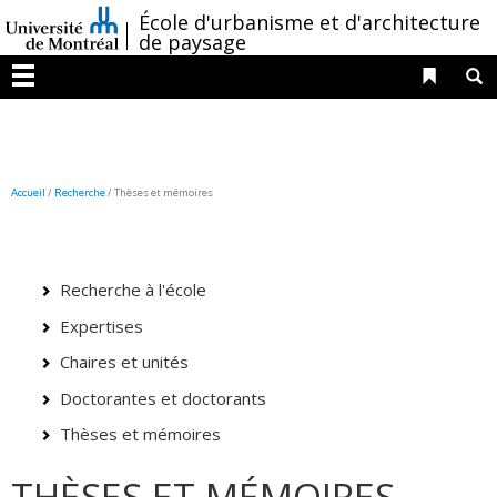
Passer
/
École d'urbanisme et d'architecture
au
de paysage
contenu
Liens 
R
Menu
Accueil
/
Recherche
/
Thèses et mémoires
Recherche à l'école
Expertises
Chaires et unités
Doctorantes et doctorants
Thèses et mémoires
THÈSES ET MÉMOIRES