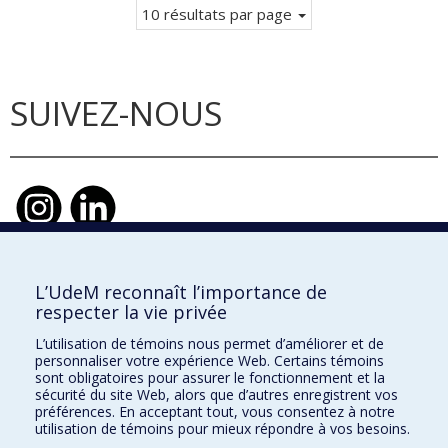
10 résultats par page
SUIVEZ-NOUS
L’UdeM reconnaît l’importance de
École d'urbanisme et d'architecture de
respecter la vie privée
paysage
L’utilisation de témoins nous permet d’améliorer et de
École d'architecture
personnaliser votre expérience Web. Certains témoins
sont obligatoires pour assurer le fonctionnement et la
École de design
sécurité du site Web, alors que d’autres enregistrent vos
préférences. En acceptant tout, vous consentez à notre
utilisation de témoins pour mieux répondre à vos besoins.