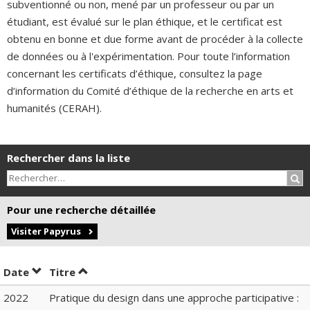
subventionné ou non, mené par un professeur ou par un
étudiant, est évalué sur le plan éthique, et le certificat est
obtenu en bonne et due forme avant de procéder à la collecte
de données ou à l'expérimentation. Pour toute l’information
concernant les certificats d’éthique, consultez la page
d’information du Comité d’éthique de la recherche en arts et
humanités (CERAH).
Rechercher dans la liste
Rec
Pour une recherche détaillée
Visiter Papyrus
Trier par date en ordre décroissant
Trier par titre en ordre décroissant
Date
Titre
2022
Pratique du design dans une approche participative :