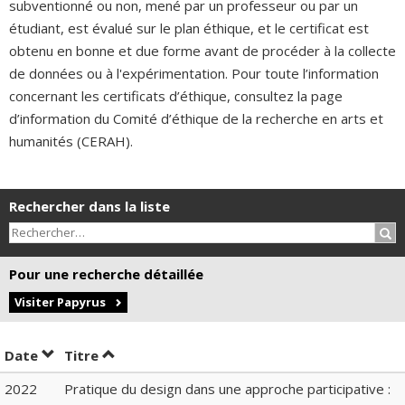
subventionné ou non, mené par un professeur ou par un
étudiant, est évalué sur le plan éthique, et le certificat est
obtenu en bonne et due forme avant de procéder à la collecte
de données ou à l'expérimentation. Pour toute l’information
concernant les certificats d’éthique, consultez la page
d’information du Comité d’éthique de la recherche en arts et
humanités (CERAH).
Rechercher dans la liste
Rec
Pour une recherche détaillée
Visiter Papyrus
Trier par date en ordre décroissant
Trier par titre en ordre décroissant
Date
Titre
2022
Pratique du design dans une approche participative :