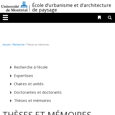
Passer
/
École d'urbanisme et d'architecture
au
de paysage
contenu
Liens 
R
Menu
Accueil
/
Recherche
/
Thèses et mémoires
Recherche à l'école
Expertises
Chaires et unités
Doctorantes et doctorants
Thèses et mémoires
THÈSES ET MÉMOIRES