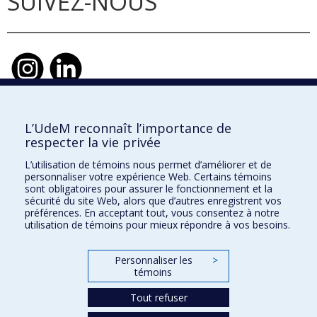
SUIVEZ-NOUS
L’UdeM reconnaît l’importance de
École d'urbanisme et d'architecture de
respecter la vie privée
paysage
L’utilisation de témoins nous permet d’améliorer et de
École d'architecture
personnaliser votre expérience Web. Certains témoins
sont obligatoires pour assurer le fonctionnement et la
École de design
sécurité du site Web, alors que d’autres enregistrent vos
préférences. En acceptant tout, vous consentez à notre
utilisation de témoins pour mieux répondre à vos besoins.
Faculté de l'aménagement
Personnaliser les
>
témoins
Plan du site
Accessibilité
Tout refuser