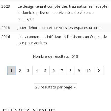
2023
Le design tenant compte des traumatismes : adapter
le domicile privé des survivantes de violence
conjugale
2018
Jouer dehors : un retour vers les espaces urbains
2016
L’environnement intérieur et l’autisme : un Centre de
jour pour adultes
Nombre de résultats :
618
Page
.
Page
Page
Page
Page
Page
Page
Page
Page
Page
Page
1
2
3
4
5
6
7
8
9
10
Page
suivante
courante.
20 résultats par page