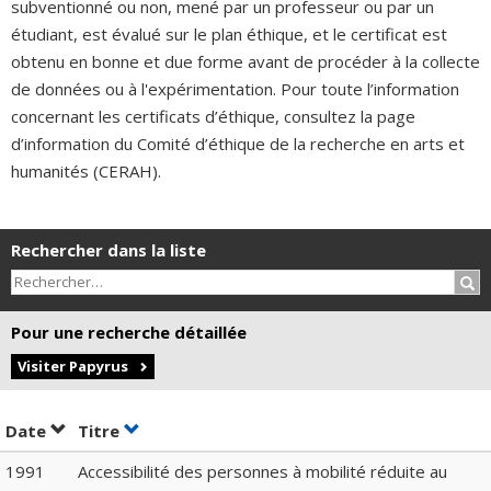
subventionné ou non, mené par un professeur ou par un
étudiant, est évalué sur le plan éthique, et le certificat est
obtenu en bonne et due forme avant de procéder à la collecte
de données ou à l'expérimentation. Pour toute l’information
concernant les certificats d’éthique, consultez la page
d’information du Comité d’éthique de la recherche en arts et
humanités (CERAH).
Rechercher dans la liste
Rec
Pour une recherche détaillée
Visiter Papyrus
Trier par date en ordre croissant
Trier par titre en ordre croissant
Date
Titre
1991
Accessibilité des personnes à mobilité réduite au