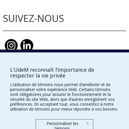
SUIVEZ-NOUS
L’UdeM reconnaît l’importance de
École d'urbanisme et d'architecture de
respecter la vie privée
paysage
L’utilisation de témoins nous permet d’améliorer et de
École d'architecture
personnaliser votre expérience Web. Certains témoins
sont obligatoires pour assurer le fonctionnement et la
École de design
sécurité du site Web, alors que d’autres enregistrent vos
préférences. En acceptant tout, vous consentez à notre
utilisation de témoins pour mieux répondre à vos besoins.
Faculté de l'aménagement
Personnaliser les
>
témoins
Plan du site