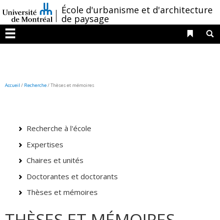
Passer
/
École d'urbanisme et d'architecture
au
de paysage
contenu
Liens 
R
Menu
Accueil
/
Recherche
/
Thèses et mémoires
Recherche à l'école
Expertises
Chaires et unités
Doctorantes et doctorants
Thèses et mémoires
THÈSES ET MÉMOIRES