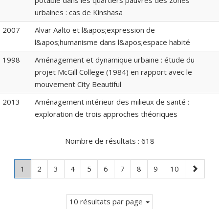
potable dans les quartiers pauvres des zones
urbaines : cas de Kinshasa
2007
Alvar Aalto et l&apos;expression de
l&apos;humanisme dans l&apos;espace habité
1998
Aménagement et dynamique urbaine : étude du
projet McGill College (1984) en rapport avec le
mouvement City Beautiful
2013
Aménagement intérieur des milieux de santé :
exploration de trois approches théoriques
Nombre de résultats :
618
Page
.
Page
Page
Page
Page
Page
Page
Page
Page
Page
Page
1
2
3
4
5
6
7
8
9
10
Page
suivante
courante.
10 résultats par page