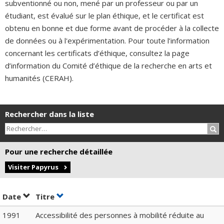
subventionné ou non, mené par un professeur ou par un
étudiant, est évalué sur le plan éthique, et le certificat est
obtenu en bonne et due forme avant de procéder à la collecte
de données ou à l'expérimentation. Pour toute l’information
concernant les certificats d’éthique, consultez la page
d’information du Comité d’éthique de la recherche en arts et
humanités (CERAH).
Rechercher dans la liste
Rec
Pour une recherche détaillée
Visiter Papyrus
Trier par date en ordre croissant
Trier par titre en ordre croissant
Date
Titre
1991
Accessibilité des personnes à mobilité réduite au