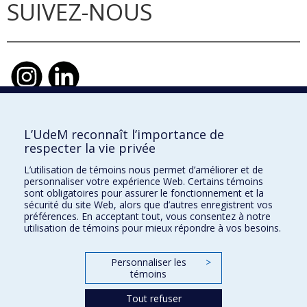
SUIVEZ-NOUS
L’UdeM reconnaît l’importance de
École d'urbanisme et d'architecture de
respecter la vie privée
paysage
L’utilisation de témoins nous permet d’améliorer et de
École d'architecture
personnaliser votre expérience Web. Certains témoins
sont obligatoires pour assurer le fonctionnement et la
École de design
sécurité du site Web, alors que d’autres enregistrent vos
préférences. En acceptant tout, vous consentez à notre
utilisation de témoins pour mieux répondre à vos besoins.
Faculté de l'aménagement
Personnaliser les
>
témoins
Plan du site
Accessibilité
Tout refuser