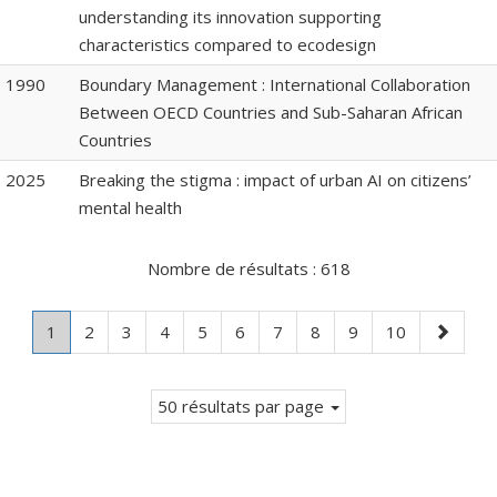
understanding its innovation supporting
characteristics compared to ecodesign
1990
Boundary Management : International Collaboration
Between OECD Countries and Sub-Saharan African
Countries
2025
Breaking the stigma : impact of urban AI on citizens’
mental health
Nombre de résultats :
618
Page
.
Page
Page
Page
Page
Page
Page
Page
Page
Page
Page
1
2
3
4
5
6
7
8
9
10
Page
suivante
courante.
50 résultats par page