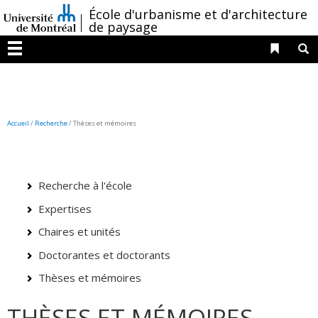
Passer
/
École d'urbanisme et d'architecture
au
de paysage
contenu
Liens 
R
Menu
Accueil
/
Recherche
/
Thèses et mémoires
Recherche à l'école
Expertises
Chaires et unités
Doctorantes et doctorants
Thèses et mémoires
THÈSES ET MÉMOIRES