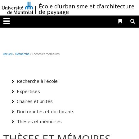
Passer
/
École d'urbanisme et d'architecture
au
de paysage
contenu
Liens 
R
Menu
Accueil
/
Recherche
/
Thèses et mémoires
Recherche à l'école
Expertises
Chaires et unités
Doctorantes et doctorants
Thèses et mémoires
THÈSES ET MÉMOIRES