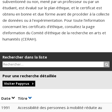
subventionné ou non, mené par un professeur ou par un
étudiant, est évalué sur le plan éthique, et le certificat est
obtenu en bonne et due forme avant de procéder à la collecte
de données ou à l'expérimentation. Pour toute l’information
concernant les certificats d’éthique, consultez la page
d’information du Comité d’éthique de la recherche en arts et
humanités (CERAH).
Rechercher dans la liste
Rec
Pour une recherche détaillée
Visiter Papyrus
Trier par date en ordre croissant
Trier par titre en ordre croissant
Date
Titre
1991
Accessibilité des personnes à mobilité réduite au