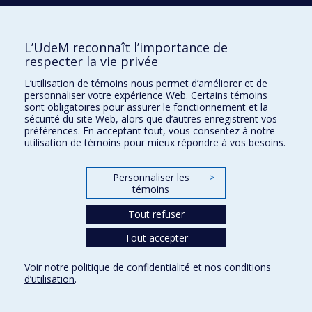
de fonctionnement dans la pratique patrimoniale au
Québec
L’UdeM reconnaît l’importance de
2018
Évaluation de la vulnérabilité des infrastructures
respecter la vie privée
essentielles interdépendantes dans la métropole de
L’utilisation de témoins nous permet d’améliorer et de
Yaoundé : s’appuyer sur l’expérience de Montréal
personnaliser votre expérience Web. Certains témoins
sont obligatoires pour assurer le fonctionnement et la
pour proposer une méthodologie adaptée aux
sécurité du site Web, alors que d’autres enregistrent vos
métropoles de l’Afrique subsaharienne
préférences. En acceptant tout, vous consentez à notre
utilisation de témoins pour mieux répondre à vos besoins.
2012
Évaluation de l’intégration &quot;forme urbaine –
transports durables&quot; dans les trois grandes
Personnaliser les
>
régions métropolitaines canadiennes : nouvelle
témoins
approche exploratoire
Tout refuser
2011
Évaluation des systèmes symboliques des
Tout accepter
symptômes biomédicaux pour la création d’une
interface graphique pluriculturelle de l’échelle de
Voir notre
politique de confidentialité
et nos
conditions
d’utilisation
.
triage canadien
2010
Évaluation environnementale de systèmes de