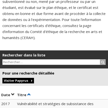
subventionné ou non, mené par un professeur ou par un
étudiant, est évalué sur le plan éthique, et le certificat est
obtenu en bonne et due forme avant de procéder à la collecte
de données ou à l'expérimentation. Pour toute l’information
concernant les certificats d’éthique, consultez la page
d’information du Comité d’éthique de la recherche en arts et
humanités (CERAH).
Rechercher dans la liste
Rec
Pour une recherche détaillée
Visiter Papyrus
Trier par date en ordre décroissant
Trier par titre en ordre décroissant
Date
Titre
2017
Vulnérabilité et stratégies de subsistance des