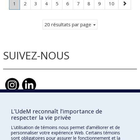
Page
.
Page
Page
Page
Page
Page
Page
Page
Page
Page
Page
1
2
3
4
5
6
7
8
9
10
Page
suivante
courante.
20 résultats par page
SUIVEZ-NOUS
L’UdeM reconnaît l’importance de
École d'urbanisme et d'architecture de
respecter la vie privée
paysage
L’utilisation de témoins nous permet d’améliorer et de
École d'architecture
personnaliser votre expérience Web. Certains témoins
sont obligatoires pour assurer le fonctionnement et la