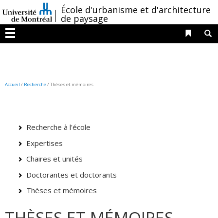
Passer
/
École d'urbanisme et d'architecture
au
de paysage
contenu
Liens 
R
Menu
Accueil
/
Recherche
/
Thèses et mémoires
Recherche à l'école
Expertises
Chaires et unités
Doctorantes et doctorants
Thèses et mémoires
THÈSES ET MÉMOIRES