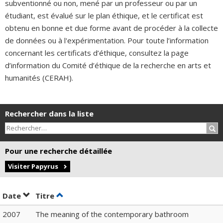
subventionné ou non, mené par un professeur ou par un
étudiant, est évalué sur le plan éthique, et le certificat est
obtenu en bonne et due forme avant de procéder à la collecte
de données ou à l'expérimentation. Pour toute l’information
concernant les certificats d’éthique, consultez la page
d’information du Comité d’éthique de la recherche en arts et
humanités (CERAH).
Rechercher dans la liste
Rec
Pour une recherche détaillée
Visiter Papyrus
Trier par date en ordre décroissant
Trier par titre en ordre décroissant
Date
Titre
2007
The meaning of the contemporary bathroom