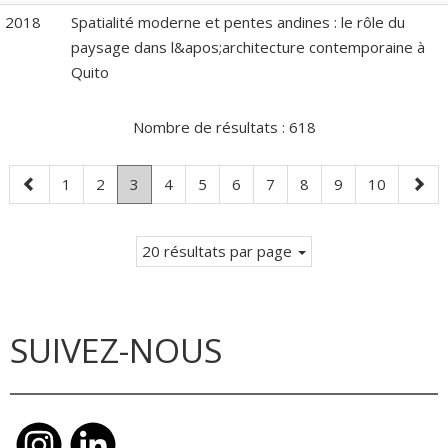
2018
Spatialité moderne et pentes andines : le rôle du
paysage dans l&apos;architecture contemporaine à
Quito
Nombre de résultats :
618
Page
Page
Page
Page
.
Page
Page
Page
Page
Page
Page
Page
Page
1
2
3
4
5
6
7
8
9
10
précédente
Page
suiva
courante.
20 résultats par page
SUIVEZ-NOUS