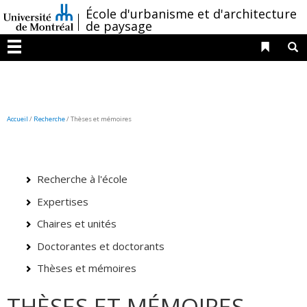
Passer
/
École d'urbanisme et d'architecture
au
de paysage
contenu
Liens 
R
Menu
Accueil
/
Recherche
/
Thèses et mémoires
Recherche à l'école
Expertises
Chaires et unités
Doctorantes et doctorants
Thèses et mémoires
THÈSES ET MÉMOIRES