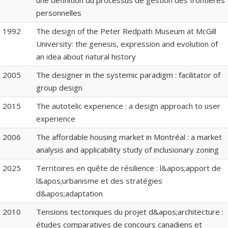
une définition du processus de gestion des frontières
personnelles
1992
The design of the Peter Redpath Museum at McGill
University: the genesis, expression and evolution of
an idea about natural history
2005
The designer in the systemic paradigm : facilitator of
group design
2015
The autotelic experience : a design approach to user
experience
2006
The affordable housing market in Montréal : a market
analysis and applicability study of inclusionary zoning
2025
Territoires en quête de résilience : l&apos;apport de
l&apos;urbanisme et des stratégies
d&apos;adaptation
2010
Tensions tectoniques du projet d&apos;architecture :
études comparatives de concours canadiens et