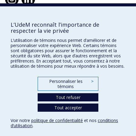
L’UdeM reconnaît l’importance de
École d'urbanisme et d'architecture de
respecter la vie privée
paysage
L’utilisation de témoins nous permet d’améliorer et de
École d'architecture
personnaliser votre expérience Web. Certains témoins
sont obligatoires pour assurer le fonctionnement et la
École de design
sécurité du site Web, alors que d’autres enregistrent vos
préférences. En acceptant tout, vous consentez à notre
utilisation de témoins pour mieux répondre à vos besoins.
Faculté de l'aménagement
Personnaliser les
>
témoins
Plan du site
Accessibilité
Tout refuser
Tout accepter
Confidentialité
Voir notre
politique de confidentialité
et nos
conditions
Conditions d’utilisation
d’utilisation
.
Paramètres des témoins