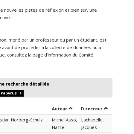
 nouvelles pistes de réflexion et bien sûr, une
e vie.
non, mené par un professeur ou par un étudiant, est
me avant de procéder à la collecte de données ou à
ique, consultez la page d’information du Comité
ne recherche détaillée
r Papyrus
Trier par auteur en ordre dé
par contribu
Auteur
Directeur
istian Norberg-Schulz
Michel Asso,
Lachapelle,
Nazlie
Jacques