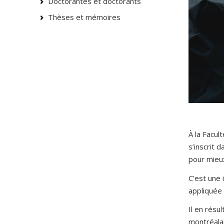
Doctorantes et doctorants
Thèses et mémoires
À la Facu
s’inscrit
pour mieux
C’est une 
appliquée 
Il en résu
montréalai