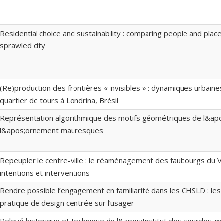
Residential choice and sustainability : comparing people and plac
sprawled city
(Re)production des frontières « invisibles » : dynamiques urbaine
quartier de tours à Londrina, Brésil
Représentation algorithmique des motifs géométriques de l&apo
l&apos;ornement mauresques
Repeupler le centre-ville : le réaménagement des faubourgs du 
intentions et interventions
Rendre possible l’engagement en familiarité dans les CHSLD : les
pratique de design centrée sur l’usager
Relevé historique et technique de l&apos;Institut des sourdes-