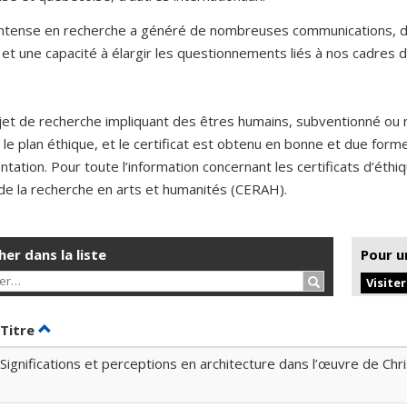
 intense en recherche a généré de nombreuses communications, de
et une capacité à élargir les questionnements liés à nos cadres d
jet de recherche impliquant des êtres humains, subventionné ou 
 le plan éthique, et le certificat est obtenu en bonne et due for
ntation. Pour toute l’information concernant les certificats d’éth
de la recherche en arts et humanités (CERAH).
er dans la liste
Pour u
Rechercher…
Visite
er par date en ordre décroissant
Trier par titre en ordre décroissant
Titre
Significations et perceptions en architecture dans l’œuvre de Chr