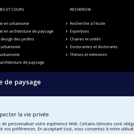
ES ET COURS
RECHERCHE
at en urbanisme
Recherche à l'école
t en architecture de paysage
Expertises
design des jardins
Chaires et unités
 urbanisme
Doctorantes et doctorants
n urbanisme
Thèses et mémoires
 architecture de paysage
re de paysage
ecter la vie privée
t de personnaliser votre expérience Web. Certains témoins sont oblig
ent vos préférences. En acceptant tout, vous consentez à notre utili