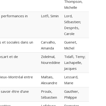
Thompson,
Michelle
e performances in
Lotfi, Simin
Lord,
Sébastien;
Després,
Carole
s et sociales dans un
Carvalho,
Guenet,
Amanda
Michel
s;art et de
Zidelmal,
Tidafi, Temy;
Noureddine
Lachapelle,
Jacques
Vieux-Montréal entre
Maltais,
Lessard,
Alexandre
Marie
 savoir-être d’une
Proulx,
Gauthier,
Sébastien
Philippe
muettes
Lefebvre,
Demeter,