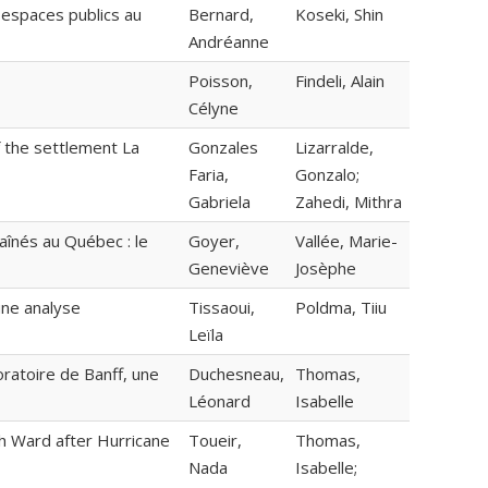
 espaces publics au
Bernard,
Koseki, Shin
Andréanne
Poisson,
Findeli, Alain
Célyne
f the settlement La
Gonzales
Lizarralde,
Faria,
Gonzalo;
Gabriela
Zahedi, Mithra
aînés au Québec : le
Goyer,
Vallée, Marie-
Geneviève
Josèphe
une analyse
Tissaoui,
Poldma, Tiiu
Leïla
oratoire de Banff, une
Duchesneau,
Thomas,
Léonard
Isabelle
th Ward after Hurricane
Toueir,
Thomas,
Nada
Isabelle;