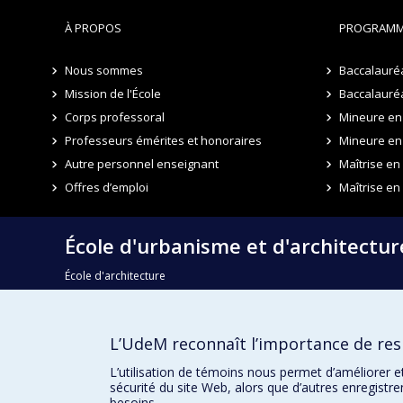
À PROPOS
PROGRAMM
Nous sommes
Baccalauré
Mission de l'École
Baccalauréa
Corps professoral
Mineure en 
Professeurs émérites et honoraires
Mineure en
Autre personnel enseignant
Maîtrise e
Offres d’emploi
Maîtrise en
École d'urbanisme et d'architectu
École d'architecture
École de design
L’UdeM reconnaît l’importance de resp
Faculté de l'aménagement
L’utilisation de témoins nous permet d’améliorer e
sécurité du site Web, alors que d’autres enregistr
besoins.