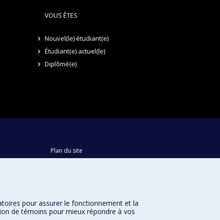
VOUS ÊTES
Nouvel(le) étudiant(e)
Étudiant(e) actuel(le)
Diplômé(e)
Plan du site
Accessibilité
atoires pour assurer le fonctionnement et la
sation de témoins pour mieux répondre à vos