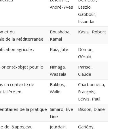
André-Yves
Laszlo;
Gabbour,
Iskandar
on et du
Boushaba,
Kasisi, Robert
le de la Méditerranée
Kamal
ication agricole :
Ruiz, Julie
Domon,
Gérald
 orienté-objet pour le
Nimaga,
Parisel,
Wassala
Claude
ans un contexte de
Bakhos,
Charbonneau,
ontalière en
Walid
François;
Lewis, Paul
entitaires de la pratique
Simard, Eve-
Bisson, Diane
Line
que de l&apos;eau
Jourdain,
Gariépy,