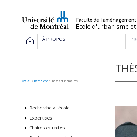
Passer
au
contenu
/
Faculté de l'aménagement
École d'urbanisme et
Navigation
ACCUEIL
À PROPOS
PR
principale
THÈ
Accueil
/
Recherche
/
Thèses et mémoires
Recherche à l'école
Expertises
Chaires et unités