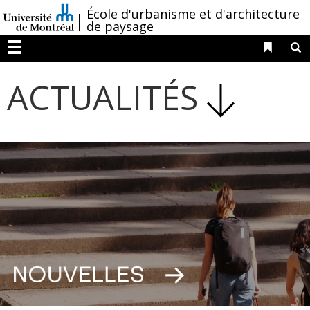
Passer
/
École d'urbanisme et d'architecture
au
de paysage
contenu
Liens 
R
Menu
ACTUALITÉS