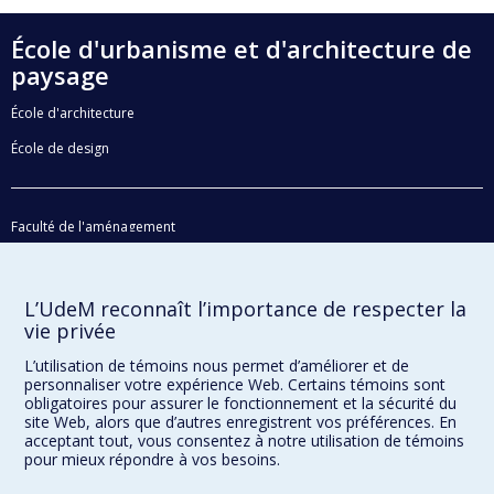
École d'urbanisme et d'architecture de
paysage
École d'architecture
École de design
Faculté de l'aménagement
Plan du site
Accessibilité
L’UdeM reconnaît l’importance de respecter la
vie privée
L’utilisation de témoins nous permet d’améliorer et de
Confidentialité
personnaliser votre expérience Web. Certains témoins sont
obligatoires pour assurer le fonctionnement et la sécurité du
Conditions d’utilisation
site Web, alors que d’autres enregistrent vos préférences. En
Paramètres des témoins
acceptant tout, vous consentez à notre utilisation de témoins
Université de
pour mieux répondre à vos besoins.
Montréal