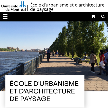
Passer
/
École d'urbanisme et d'architecture
au
de paysage
contenu
Liens 
R
Menu