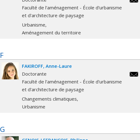
nahla
Faculté de l'aménagement - École d'urbanisme
hass
et d'architecture de paysage
Urbanisme
Aménagement du territoire
F
FAKIROFF
Anne-Laure
Doctorante
anne
Faculté de l'aménagement - École d'urbanisme
laur
et d'architecture de paysage
Changements climatiques
Urbanisme
G
GENOIS-LEFRANÇOIS
Philippe