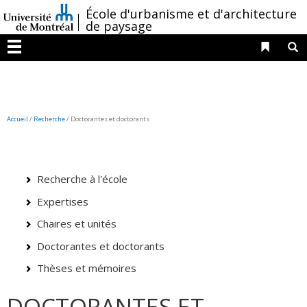
Passer
/
École d'urbanisme et d'architecture
au
de paysage
contenu
Liens 
R
Menu
Accueil
/
Recherche
/ D
octorantes et doctorants
Recherche à l'école
Expertises
Chaires et unités
Doctorantes et doctorants
Thèses et mémoires
DOCTORANTES ET