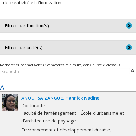
de créativité et d’innovation.
Filtrer par fonction(s) :
Toutes les fonctions
Auxiliaire de recherche (étudiante) / Auxiliaire de recherche
Filtrer par unité(s) :
(étudiant)
Toutes les unités
Chargée de cours / Chargé de cours
Rechercher par mots-clés (3 caractères minimum) dans la liste ci-dessous :
Faculté de l'aménagement - École d'urbanisme et
Doctorante / Doctorant
d'architecture de paysage
A
ANOUTSA ZANGUE
Hannick Nadine
Doctorante
Faculté de l'aménagement - École d'urbanisme et
d'architecture de paysage
Environnement et développement durable