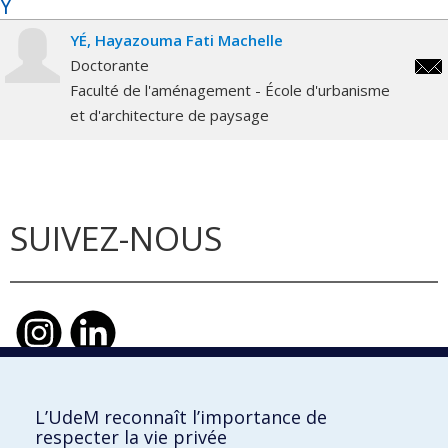
Y
YÉ
Hayazouma Fati Machelle
Doctorante
haya
Faculté de l'aménagement - École d'urbanisme
et d'architecture de paysage
SUIVEZ-NOUS
L’UdeM reconnaît l’importance de
École d'urbanisme et d'architecture de
respecter la vie privée
paysage