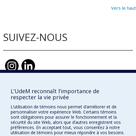
Vers le haut
SUIVEZ-NOUS
L’UdeM reconnaît l’importance de
École d'urbanisme et d'architecture de
respecter la vie privée
paysage
L’utilisation de témoins nous permet d’améliorer et de
École d'architecture
personnaliser votre expérience Web. Certains témoins
sont obligatoires pour assurer le fonctionnement et la
École de design
sécurité du site Web, alors que d’autres enregistrent vos
préférences. En acceptant tout, vous consentez à notre
utilisation de témoins pour mieux répondre à vos besoins.