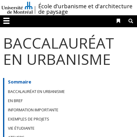
Passer
/
École d'urbanisme et d'architecture
au
de paysage
contenu
Liens 
R
Menu
BACCALAURÉAT
EN URBANISME
Sommaire
BACCALAURÉAT EN URBANISME
EN BREF
INFORMATION IMPORTANTE
EXEMPLES DE PROJETS
VIE ÉTUDIANTE