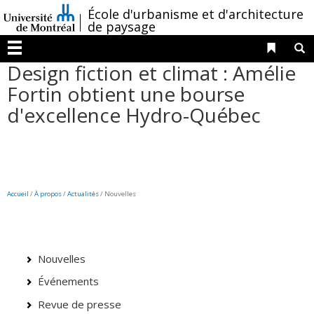
Passer
/
École d'urbanisme et d'architecture
au
de paysage
contenu
Liens 
R
Menu
Design fiction et climat : Amélie
Fortin obtient une bourse
d'excellence Hydro-Québec
Accueil
/
À propos
/
Actualités
/ Nouvelles
Nouvelles
Événements
Revue de presse