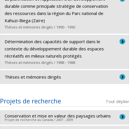
Cycle :
Maîtrise
durable comme principale stratégie de conservation
Diplôme obtenu :
M. Sc.
des ressources dans la région du Parc national de
Lien vers le document dans Papyrus
Kahuzi-Biega (Zaïre)
Thèses et mémoires dirigés / 1990 - 1990
Diplômé(e) :
Kasisi, Robert
Détermination des capacités de support dans le
Cycle :
Doctorat
contexte du développement durable des espaces
Diplôme obtenu :
Ph. D.
récréatifs en milieux naturels protégés
Lien vers le document dans Papyrus
Thèses et mémoires dirigés / 1988 - 1988
Diplômé(e) :
Barabé, André
Thèses et mémoires dirigés
Cycle :
Doctorat
Diplôme obtenu :
Ph. D.
DIRECTION DE THÈSE DE DOCTORAT
Lien vers le document dans Papyrus
Projets de recherche
Tout déplier
2013 - Malo, Juan X.; Invention topographique et forme
architecturale en Amerique latine (sous progrès)
Conservation et mise en valeur des paysages urbains
Projet de recherche au Canada / 2007 - 2009
2008 - Zineb, Alaoui Mdaghre ; Analyse de cycle de vie et