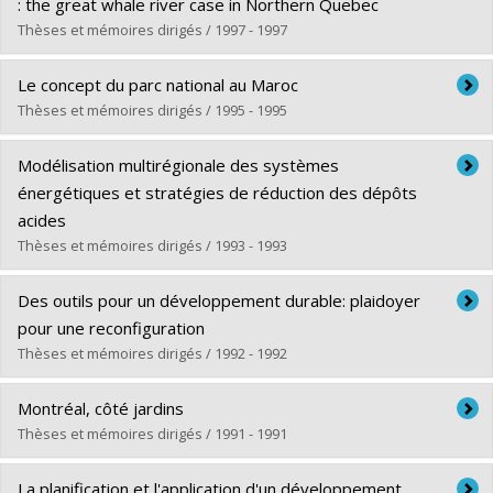
Cycle :
Doctorat
: the great whale river case in Northern Quebec
Diplôme obtenu :
Ph. D.
Thèses et mémoires dirigés / 1997 - 1997
Lien vers le document dans Papyrus
Diplômé(e) :
Mulvihill, Peter Royston
Le concept du parc national au Maroc
Cycle :
Doctorat
Thèses et mémoires dirigés / 1995 - 1995
Diplôme obtenu :
Ph. D.
Diplômé(e) :
Ilham, Edderei
Lien vers le document dans Papyrus
Modélisation multirégionale des systèmes
Cycle :
Maîtrise
énergétiques et stratégies de réduction des dépôts
Diplôme obtenu :
M. Sc. A.
acides
Lien vers le document dans Papyrus
Thèses et mémoires dirigés / 1993 - 1993
Diplômé(e) :
Waaub, Jean-Philippe
Des outils pour un développement durable: plaidoyer
Cycle :
Doctorat
pour une reconfiguration
Diplôme obtenu :
Ph. D.
Thèses et mémoires dirigés / 1992 - 1992
Lien vers le document dans Papyrus
Diplômé(e) :
De Laet, Christian
Montréal, côté jardins
Cycle :
Doctorat
Thèses et mémoires dirigés / 1991 - 1991
Diplôme obtenu :
Ph. D.
Diplômé(e) :
Eveillard, Catherine
Lien vers le document dans Papyrus
La planification et l'application d'un développement