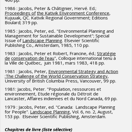
suivent.
2000 - Dugas, Pierre ; Autonomie régionale et
1986 : Jacobs, Peter & Châtignier, Hervé. Ed.;
Co-chercheurs : Scott Heyes, professeur, University of
Proceedings of
the Kativik Environment Conference
,
interdépendance Viable d’une communauté à vocation
Melbourne, Australia
Kujuuak, QC. Kativik Regional Government; Editions
forestière. Co-directeur : Prof. Pierre Dansereau
Boulard; 319 pp.
1985 : Jacobs, Peter, ed.. "Environmental Planning and
2000 - Khoury, Zaki ; Collaborative Strategies for Managing
Management for Sustainable Development"; Special
Valued Natural Environnements within the Urban Fabric
Issue of
Landscape Planning
. Elsevier Scientific
Publishing Co., Amsterdam, 1985, 110 pp.
1989 - Kasisi, Robert Bag ; Stratégie globale
1983 : Jacobs, Peter et Robert, Francine, éd.;
Stratégie
de Conservation et D’utilisation multiple et durable des
de
conservation de l'eau
", Colloque international tenu à
la Ville de Québec, juin 1981, mars 1983, 418 pp.
ressources du parc National de Kahuzi-Biega (Zaïre) et de
1981 : Jacobs, Peter,
Environmental Strategy and Action
son Hinterland. Co-directeur : Prof. Pierre Dansereau
:The Challenge of the World Conservation Strategy
,
University of British Columbia Press, Vancouver, 99 pp.
1997 - Mulvihill, Peter ; Environnemental Assesment and
1981: Jacobs, Peter. "Population, ressources et
Viable Interdependence : A Case Study of the Great Whale
environnement, Etude régionale du Détroit de
River Hydro Electric Project.
Lancaster, Affaires indiennes et du Nord Canada, 69 pp.
1979 : Jacobs, Peter, ed. "Canada: Landscape Planning
1993 - Waaub, Jean-Philippe ; Modélisation multirégionale
for People".
Landscape Planning
, Vol. 6, no. 2, August,
153 pp. Elsevier Scientific Publishing, Amsterdam.
des Systèmes énergétiques et stratégies de réduction des
émissions atmosphériques dans une perspective de
Chapitres de livre
(liste sélective)
développement durable. Co-directeur : Prof. Richard Loulou