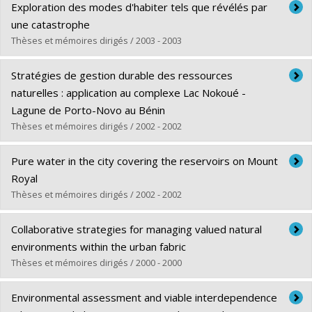
Diplômé(e) :
Ginati Turner, Michal
Exploration des modes d'habiter tels que révélés par
Président de la Commission du développement viable au
Cycle :
Maîtrise
une catastrophe
sein de l’Union internationale pour la conservation de la
Diplôme obtenu :
M. Sc. A.
Thèses et mémoires dirigés / 2003 - 2003
nature et de ses ressources (IUCN)
Lien vers le document dans Papyrus
Diplômé(e) :
Président de la Commission de la qualité environnementale
Beaudry, Esther
Stratégies de gestion durable des ressources
Cycle :
Kativik (KEQC) Nouveau-Québec
Maîtrise
naturelles : application au complexe Lac Nokoué -
Diplôme obtenu :
M. Sc.
Lagune de Porto-Novo au Bénin
Président du Comité public aviseur sur l’état de
Lien vers le document dans Papyrus
Thèses et mémoires dirigés / 2002 - 2002
l’environnement au Canada
Délégué du Canada au sein de la Fédération Internationale
Diplômé(e) :
Leite, Emma-Christiane
Pure water in the city covering the reservoirs on Mount
des architectes paysagistes (FIAP)
Cycle :
Doctorat
Royal
Fellow de l’American Society of Landscape Architecture
Diplôme obtenu :
Ph. D.
Thèses et mémoires dirigés / 2002 - 2002
(FASLA)
Lien vers le document dans Papyrus
Diplômé(e) :
Ross, Susan M.
Collaborative strategies for managing valued natural
Cycle :
Maîtrise
environments within the urban fabric
Diplôme obtenu :
M. Sc. A.
Thèses et mémoires dirigés / 2000 - 2000
Lien vers le document dans Papyrus
Diplômé(e) :
Khoury, Zaki B.
Environmental assessment and viable interdependence