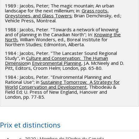
1989 : Jacobs, Peter; The magic mountain; An urban
landscape for the next millenium; in:
Grass roots,
Greystones, and Glass Towers
; Brian Demchinsky, ed.;
Vehicle Press, Montreal.
1988 : Jacobs, Peter. "Towards a network of knowing
and of planning in the Canadian North"; In:
Knowing the
North
, William Wonders, ed., Boreal Institute for
Northern Studies; Edmonton, Alberta.
1984 : Jacobs, Peter. "The Lancaster Sound Regional
Study", in
Culture and Conservation: The Human
Dimension
in
Environmental Planning
, J.A. McNeely and D.
Pitt, Editors, Croom Helm; London, pp. 65-80.
1984 : Jacobs, Peter. "Environmental Planning and
Rational Use"; in
Sustaining Tomorrow: A Strategy for
World
Conservation and Development
, Thibodeau &
Field Ed; U. Press of New England, Hanover and
London, pp. 77-85.
Prix et distinctions
2020 : Membre de l'Ordre du Canada