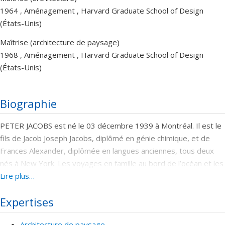
1964 , Aménagement , Harvard Graduate School of Design
(États-Unis)
Maîtrise (architecture de paysage)
1968 , Aménagement , Harvard Graduate School of Design
(États-Unis)
Biographie
PETER JACOBS est né le 03 décembre 1939 à Montréal. Il est le
fils de Jacob Joseph Jacobs, diplômé en génie chimique, et de
Frances Alexander, diplômée en langues anciennes, tous deux
nés à New York. Les voyages en famille au bord de l’océan et les
étés passés dans la forêt boréale ont développé son intérêt
Lire plus…
pour la nature et les paysages, alors que la diversité et la
Expertises
convivialité de Montréal l’ont sensibilisé aux charmes de l’urbain.
Sa conjointe, Ellen Vineberg Jacobs, est Professeure Éméritat
Architecture de paysage