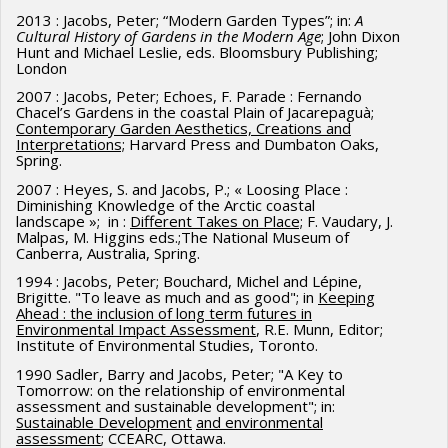
2013 : Jacobs, Peter; “Modern Garden Types”; in:
A
Cultural History of Gardens in the Modern Age
; John Dixon
1992 - ​De Laet, Christian ; Des outils pour un
Hunt and Michael Leslie, eds. Bloomsbury Publishing;
London
développement Durable : plaidoyer pour une
2007 : Jacobs, Peter; Echoes, F. Parade : Fernando
reconfiguration
Chacel’s Gardens in the coastal Plain of Jacarepaguà;
Contemporary Garden Aesthetics, Creations and
1988 - Barabé, André ; Détermination des capacités de
Interpretations;
Harvard Press and Dumbaton Oaks,
support des espaces récréatifs en milieux naturels
Spring.
protégés.
2007 : Heyes, S. and Jacobs, P.; « Loosing Place :
Diminishing Knowledge of the Arctic coastal
landscape »; in :
Different Takes on Place;
F. Vaudary, J.
Malpas, M. Higgins eds.;The National Museum of
Canberra, Australia, Spring.
1994 : Jacobs, Peter; Bouchard, Michel and Lépine,
Brigitte. "To leave as much and as good"; in
Keeping
Ahead : the inclusion of long term futures in
Environmental Impact Assessment
, R.E. Munn, Editor;
Institute of Environmental Studies, Toronto.
1990 Sadler, Barry and Jacobs, Peter; "A Key to
Tomorrow: on the relationship of environmental
assessment and sustainable development"; in:
Sustainable Development
and environmental
assessment
; CCEARC, Ottawa.