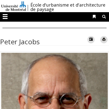
Passer
/
École d'urbanisme et d'architecture
au
de paysage
contenu
Liens 
R
Menu
Vcard
Peter Jacobs