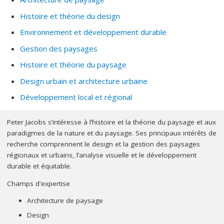
Distinguée de Concordia University à Montréal.
Histoire et théorie du design
Jacobs est professeur à l'École d'architecture de paysage de la
Environnement et développement durable
Faculté de l'aménagement de l'Université de Montréal. Il a agi
comme professeur invité au Graduate School of Design, Harvard
Gestion des paysages
University ainsi que comme conférencier à travers l'Amérique du
Histoire et théorie du paysage
Nord, l'Europe et l'Amérique latine. Il a reçu le prix A.H.
Design urbain et architecture urbaine
Tammsaare pour l'environnement, le "Prix du président" de la
Société canadienne des architectes paysagistes, le prix
Développement local et régional
Frederick Todd de l’association des architectes paysagistes de
Québec, et la médaille commémorative du Gouverneur Général à
Peter Jacobs s’intéresse à l’histoire et la théorie du paysage et aux
e
l'occasion du 125
anniversaire de la Confédération du Canada.
paradigmes de la nature et du paysage. Ses principaux intérêts de
recherche comprennent le design et la gestion des paysages
Suite à sa pratique en architecture, il s’est concentré sur la
régionaux et urbains, l’analyse visuelle et le développement
planification du paysage et le design urbain.
durable et équitable.
Il est Fellow et ancien président de la Société canadienne des
Champs d'expertise
architectes paysagistes (AAPC), Fellow de l'American Society of
Architecture de paysage
Landscape Architecture (ASLA), membre honoraire de la Société
des architectes paysagistes de la Colombie, et a agi comme
Design