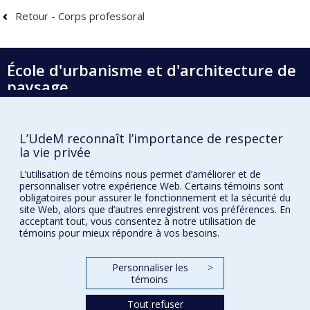
Retour - Corps professoral
École d'urbanisme et d'architecture de
paysage
École d'architecture
École de design
L’UdeM reconnaît l’importance de respecter
la vie privée
L’utilisation de témoins nous permet d’améliorer et de
Faculté de l'aménagement
personnaliser votre expérience Web. Certains témoins sont
obligatoires pour assurer le fonctionnement et la sécurité du
Plan du site
site Web, alors que d’autres enregistrent vos préférences. En
acceptant tout, vous consentez à notre utilisation de
Accessibilité
témoins pour mieux répondre à vos besoins.
Personnaliser les
>
Confidentialité
témoins
Conditions d’utilisation
Tout refuser
Paramètres des témoins