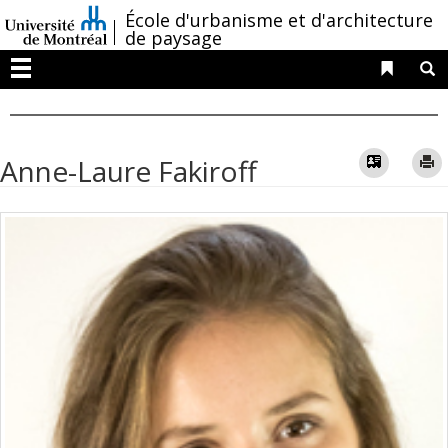
Passer
/
École d'urbanisme et d'architecture
au
de paysage
contenu
Liens 
R
Menu
Vcard
Anne-Laure Fakiroff