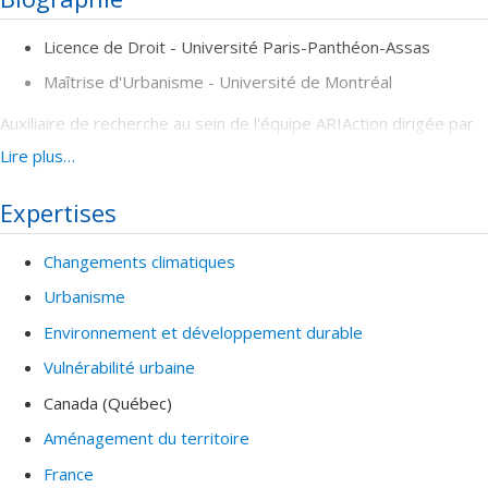
Licence de Droit - Université Paris-Panthéon-Assas
Maîtrise d'Urbanisme - Université de Montréal
Auxiliaire de recherche au sein de l'équipe ARIAction dirigée par
la Professeure Isabelle Thomas
Lire plus…
Expertises
Changements climatiques
Urbanisme
Environnement et développement durable
Vulnérabilité urbaine
Canada (Québec)
Aménagement du territoire
France