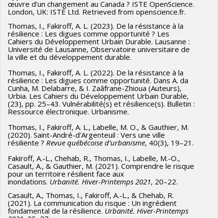
œuvre d’un changement au Canada ? ISTE OpenScience.
London, UK: ISTE Ltd. Retrieved from openscience.fr.
Thomas, I., Fakiroff, A. L. (2023). De la résistance à la
résilience : Les digues comme opportunité ? Les
Cahiers du Développement Urbain Durable. Lausanne :
Université de Lausanne, Observatoire universitaire de
la ville et du développement durable.
Thomas, I., Fakiroff, A. L. (2022). De la résistance à la
résilience : Les digues comme opportunité. Dans A. da
Cunha, M. Delabarre, & I. Zaâfrane-Zhioua (Auteurs),
Urbia. Les Cahiers du Développement Urbain Durable,
(23), pp. 25–43. Vulnérabilité(s) et résilience(s). Bulletin :
Ressource électronique. Urbanisme.
Thomas, I., Fakiroff, A. L., Labelle, M. O., & Gauthier, M.
(2020). Saint-André-d’Argenteuil : Vers une ville
résiliente ?
Revue québécoise d’urbanisme
, 40(3), 19–21.
Fakiroff, A.-L., Chehab, R., Thomas, I., Labelle, M.-O.,
Casault, A., & Gauthier, M. (2021). Comprendre le risque
pour un territoire résilient face aux
inondations.
Urbanité. Hiver-Printemps 2021
, 20–22.
Casault, A., Thomas, I., Fakiroff, A.-L., & Chehab, R.
(2021). La communication du risque : Un ingrédient
fondamental de la résilience.
Urbanité. Hiver-Printemps