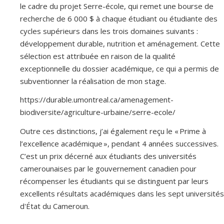
des résidents et susciter des plaintes. La réhabilita(on avec
le cadre du projet Serre-école, qui remet une bourse de
une prise en compte des percep(ons des résidents peut
recherche de 6 000 $ à chaque étudiant ou étudiante des
être une solu(on à ce phénomène. Mais il manque de
cycles supérieurs dans les trois domaines suivants :
recherche sur ce sujet. BioReStorm vise à évaluer (i) les
développement durable, nutrition et aménagement. Cette
changements dans les communautés végétales et les
sélection est attribuée en raison de la qualité
communautés microbiennes associées pour le traitement
exceptionnelle du dossier académique, ce qui a permis de
des eaux pluviales dans les SFN dans le temps et l’espace,
subventionner la réalisation de mon stage.
et (ii) l’impact des plantes et des micro-organismessur les
https://durable.umontreal.ca/amenagement-
processus hydrauliques et de traitement, ainsi que leur
biodiversite/agriculture-urbaine/serre-ecole/
contribu(on à la biodiversité locale. La détermina(on des
lacunes dans la concep(on, la mise en œuvre et l’entre(en de
Outre ces distinctions, j’ai également reçu le « Prime à
ces SNB, combinée à une succession biologique résultant de
l’excellence académique », pendant 4 années successives.
l’évolu(on de ces systèmes, nécessite le développement de
C’est un prix décerné aux étudiants des universités
concepts de réhabilita(on adéquats d’où le nom du projet:
camerounaises par le gouvernement canadien pour
BioReStorm. Réhabiliter signifie également assurer une
récompenser les étudiants qui se distinguent par leurs
percep(on posi(ve de ces systèmes par le public à long
excellents résultats académiques dans les sept universités
terme. PermeYre l’engagement posi(f des citoyens dans
d'État du Cameroun.
l’entre(en de ces systèmes pourrait être