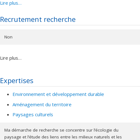
développement durable avec spécialisation en gestion de la
Lire plus…
biodiversité de l’Université de Montréal (Canada). Elle effectue
Recrutement recherche
un doctorat sur les solutions fondées sur la nature dans le cadre
du programme interdisciplinaire en aménagement de l’Université
de Montréal. Ce projet, mené par une équipe de recherche
Non
interdisciplinaire composée de Dagenais, Paquette, Brisson et
Gervais-Bergeron, s’effectue également avec des partenaires
internationaux, soit l’École nationale des travaux publics de l’État
Lire plus…
(Lyon, France), l’Université de Tartu (Estonie) et l’Université de
Luleå (Suède).
Expertises
Environnement et développement durable
Aménagement du territoire
Paysages culturels
Ma démarche de recherche se concentre sur l’écologie du
paysage et l’étude des liens entre les milieux naturels et les