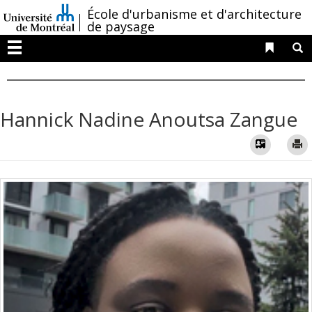
Passer
/
École d'urbanisme et d'architecture
au
de paysage
contenu
Liens 
R
Menu
Hannick Nadine Anoutsa Zangue
Vcard