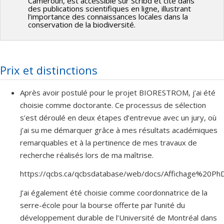
phytotechnologies ont été développées au cours des trois
Cameroun, est accessible sur Scribd et cité dans
des publications scientifiques en ligne, illustrant
dernières décennies. Ces systèmes, les bioréten(ons par
l’importance des connaissances locales dans la
conservation de la biodiversité.
exemple, ont un énorme poten(el d'implanta(on en milieu
urbain. Très adaptables, leurs dimensions peuvent varier de
quelques mètres carrés d’installa(on en bordure de route à
un hectare pour des installa(ons centralisées. La végéta(on
Prix et distinctions
joue un rôle important dans les SFN à la fois pour
l’esthé(que, la réduc(on des volumes et le traitement des
Après avoir postulé pour le projet BIORESTROM, j’ai été
polluants. Cependant, avec l'âge, les performances de ces
choisie comme doctorante. Ce processus de sélection
systèmes peuvent changer. Les espèces végétales
s’est déroulé en deux étapes d’entrevue avec un jury, où
sélec(onnées sont supplantées par d'autres en raison de la
j’ai su me démarquer grâce à mes résultats académiques
concurrence naturelle dans les condi(ons de croissance
remarquables et à la pertinence de mes travaux de
difficiles retrouvées dans ces systèmes (sècheresse
recherche réalisés lors de ma maîtrise.
alternant avec inonda(on, froid, neige, glace, pollu(on, sels
https://qcbs.ca/qcbsdatabase/web/docs/Affichage%2
de déglaçage). Leur entre(en est aussi souvent négligé. Au
fil des années, les communautés végétales et microbiennes
J’ai également été choisie comme coordonnatrice de la
peuvent se diversifier ou s'appauvrir. L’apparence des
serre-école pour la bourse offerte par l’unité du
systèmes résultants peut heurter les normes esthé(ques
développement durable de l’Université de Montréal dans