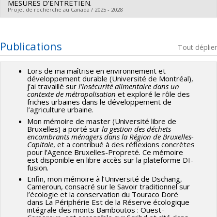
MESURES D’ENTRETIEN.
Projet de recherche au Canada / 2025 - 2028
Chercheur principal :
Hannick Nadine Anoutsa Zangue
Sources de financement :
FRQNT/Fonds de recherche du
Publications
Tout déplier
Québec - Nature et technologies (FQRNT)
Programmes de subvention :
Lors de ma maîtrise en environnement et
développement durable (Université de Montréal),
BIORESTORM. An-ciper la succession biologique dans la
j’ai travaillé sur
l’insécurité alimentaire dans un
contexte de métropolisation
et exploré le rôle des
réhabilita-on à long terme des solu-ons fondées sur la
friches urbaines dans le développement de
nature pour le traitement des eaux pluviales dans
l’agriculture urbaine.
différentes zones clima-ques. Mots clés : bioréten/on,
Mon mémoire de master (Université libre de
Bruxelles) a porté sur
la gestion des déchets
communautés végétales, écologie urbaine, implica/on
encombrants ménagers dans la Région de Bruxelles-
Capitale
, et a contribué à des réflexions concrètes
citoyenne, infrastructures vertes, interdisciplinarité,
pour l’Agence Bruxelles-Propreté. Ce mémoire
percep/on du public, phytotechnologies, traits fonc/onnels.
est disponible en libre accès sur la plateforme DI-
fusion.
Biodiversa +. European diversity partnership. Organisme
Enfin, mon mémoire à l’Université de Dschang,
subven/onnaire au Québec. Fonds de recherche du Québec.
Cameroun, consacré sur le Savoir traditionnel sur
Secteur Nature et technologies. Des solu(ons fondées sur la
l’écologie et la conservation du Touraco Doré
dans La Périphérie Est de la Réserve écologique
nature (SFN) pour le traitement des eaux pluviales ou
intégrale des monts Bamboutos : Ouest-