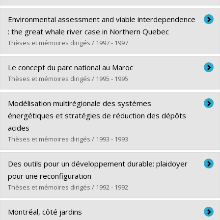
Lien vers le document dans Papyrus
Diplômé(e) :
Khoury, Zaki B.
Environmental assessment and viable interdependence
Cycle :
Doctorat
: the great whale river case in Northern Quebec
Diplôme obtenu :
Ph. D.
Thèses et mémoires dirigés / 1997 - 1997
Lien vers le document dans Papyrus
Diplômé(e) :
Mulvihill, Peter Royston
Le concept du parc national au Maroc
Cycle :
Doctorat
Thèses et mémoires dirigés / 1995 - 1995
Diplôme obtenu :
Ph. D.
Diplômé(e) :
Ilham, Edderei
Lien vers le document dans Papyrus
Modélisation multirégionale des systèmes
Cycle :
Maîtrise
énergétiques et stratégies de réduction des dépôts
Diplôme obtenu :
M. Sc. A.
acides
Lien vers le document dans Papyrus
Thèses et mémoires dirigés / 1993 - 1993
Diplômé(e) :
Waaub, Jean-Philippe
Des outils pour un développement durable: plaidoyer
Cycle :
Doctorat
pour une reconfiguration
Diplôme obtenu :
Ph. D.
Thèses et mémoires dirigés / 1992 - 1992
Lien vers le document dans Papyrus
Diplômé(e) :
De Laet, Christian
Montréal, côté jardins