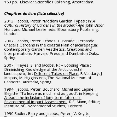
153 pp. Elsevier Scientific Publishing, Amsterdam.
des Systèmes énergétiques et stratégies de réduction des
émissions atmosphériques dans une perspective de
Chapitres de livre
(liste sélective)
développement durable. Co-directeur : Prof. Richard Loulou
2013 : Jacobs, Peter; “Modern Garden Types”; in:
A
Cultural History of Gardens in the Modern Age
; John Dixon
1992 - ​De Laet, Christian ; Des outils pour un
Hunt and Michael Leslie, eds. Bloomsbury Publishing;
London
développement Durable : plaidoyer pour une
2007 : Jacobs, Peter; Echoes, F. Parade : Fernando
reconfiguration
Chacel’s Gardens in the coastal Plain of Jacarepaguà;
Contemporary Garden Aesthetics, Creations and
1988 - Barabé, André ; Détermination des capacités de
Interpretations;
Harvard Press and Dumbaton Oaks,
support des espaces récréatifs en milieux naturels
Spring.
protégés.
2007 : Heyes, S. and Jacobs, P.; « Loosing Place :
Diminishing Knowledge of the Arctic coastal
landscape »; in :
Different Takes on Place;
F. Vaudary, J.
Malpas, M. Higgins eds.;The National Museum of
Canberra, Australia, Spring.
1994 : Jacobs, Peter; Bouchard, Michel and Lépine,
Brigitte. "To leave as much and as good"; in
Keeping
Ahead : the inclusion of long term futures in
Environmental Impact Assessment
, R.E. Munn, Editor;
Institute of Environmental Studies, Toronto.
1990 Sadler, Barry and Jacobs, Peter; "A Key to