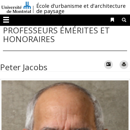
Passer
/
École d'urbanisme et d'architecture
au
de paysage
contenu
Liens 
R
Menu
PROFESSEURS ÉMÉRITES ET
HONORAIRES
Vcard
Peter Jacobs