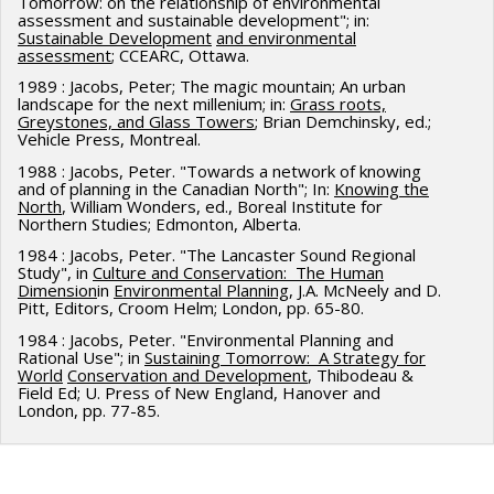
Tomorrow: on the relationship of environmental
assessment and sustainable development"; in:
Sustainable Development
and environmental
assessment
; CCEARC, Ottawa.
1989 : Jacobs, Peter; The magic mountain; An urban
landscape for the next millenium; in:
Grass roots,
Greystones, and Glass Towers
; Brian Demchinsky, ed.;
Vehicle Press, Montreal.
1988 : Jacobs, Peter. "Towards a network of knowing
and of planning in the Canadian North"; In:
Knowing the
North
, William Wonders, ed., Boreal Institute for
Northern Studies; Edmonton, Alberta.
1984 : Jacobs, Peter. "The Lancaster Sound Regional
Study", in
Culture and Conservation: The Human
Dimension
in
Environmental Planning
, J.A. McNeely and D.
Pitt, Editors, Croom Helm; London, pp. 65-80.
1984 : Jacobs, Peter. "Environmental Planning and
Rational Use"; in
Sustaining Tomorrow: A Strategy for
World
Conservation and Development
, Thibodeau &
Field Ed; U. Press of New England, Hanover and
London, pp. 77-85.