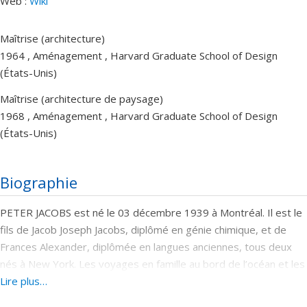
Web :
Wiki
Maîtrise (architecture)
1964 , Aménagement , Harvard Graduate School of Design
(États-Unis)
Maîtrise (architecture de paysage)
1968 , Aménagement , Harvard Graduate School of Design
(États-Unis)
Biographie
PETER JACOBS est né le 03 décembre 1939 à Montréal. Il est le
fils de Jacob Joseph Jacobs, diplômé en génie chimique, et de
Frances Alexander, diplômée en langues anciennes, tous deux
nés à New York. Les voyages en famille au bord de l’océan et les
étés passés dans la forêt boréale ont développé son intérêt
Lire plus…
pour la nature et les paysages, alors que la diversité et la