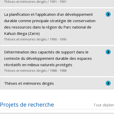
Cycle :
Doctorat
Thèses et mémoires dirigés / 1991 - 1991
Diplôme obtenu :
Ph. D.
Diplômé(e) :
Eveillard, Catherine
Lien vers le document dans Papyrus
La planification et l'application d'un développement
Cycle :
Maîtrise
durable comme principale stratégie de conservation
Diplôme obtenu :
M. Sc.
des ressources dans la région du Parc national de
Lien vers le document dans Papyrus
Kahuzi-Biega (Zaïre)
Thèses et mémoires dirigés / 1990 - 1990
Diplômé(e) :
Kasisi, Robert
Détermination des capacités de support dans le
Cycle :
Doctorat
contexte du développement durable des espaces
Diplôme obtenu :
Ph. D.
récréatifs en milieux naturels protégés
Lien vers le document dans Papyrus
Thèses et mémoires dirigés / 1988 - 1988
Diplômé(e) :
Barabé, André
Thèses et mémoires dirigés
Cycle :
Doctorat
Diplôme obtenu :
Ph. D.
DIRECTION DE THÈSE DE DOCTORAT
Lien vers le document dans Papyrus
Projets de recherche
Tout déplier
2013 - Malo, Juan X.; Invention topographique et forme