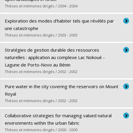
Diplôme obtenu :
Ph. D.
Thèses et mémoires dirigés / 2004 - 2004
Président du Collège des «Senior Fellows», Landscape and
Lien vers le document dans Papyrus
garden studies, Dumbarton Oaks, Washington D.C.
Diplômé(e) :
Ginati Turner, Michal
Exploration des modes d'habiter tels que révélés par
Président de la Commission du développement viable au
Cycle :
Maîtrise
une catastrophe
sein de l’Union internationale pour la conservation de la
Diplôme obtenu :
M. Sc. A.
Thèses et mémoires dirigés / 2003 - 2003
nature et de ses ressources (IUCN)
Lien vers le document dans Papyrus
Diplômé(e) :
Président de la Commission de la qualité environnementale
Beaudry, Esther
Stratégies de gestion durable des ressources
Cycle :
Kativik (KEQC) Nouveau-Québec
Maîtrise
naturelles : application au complexe Lac Nokoué -
Diplôme obtenu :
M. Sc.
Lagune de Porto-Novo au Bénin
Président du Comité public aviseur sur l’état de
Lien vers le document dans Papyrus
Thèses et mémoires dirigés / 2002 - 2002
l’environnement au Canada
Délégué du Canada au sein de la Fédération Internationale
Diplômé(e) :
Leite, Emma-Christiane
Pure water in the city covering the reservoirs on Mount
des architectes paysagistes (FIAP)
Cycle :
Doctorat
Royal
Fellow de l’American Society of Landscape Architecture
Diplôme obtenu :
Ph. D.
Thèses et mémoires dirigés / 2002 - 2002
(FASLA)
Lien vers le document dans Papyrus
Diplômé(e) :
Ross, Susan M.
Collaborative strategies for managing valued natural
Cycle :
Maîtrise
environments within the urban fabric
Diplôme obtenu :
M. Sc. A.
Thèses et mémoires dirigés / 2000 - 2000