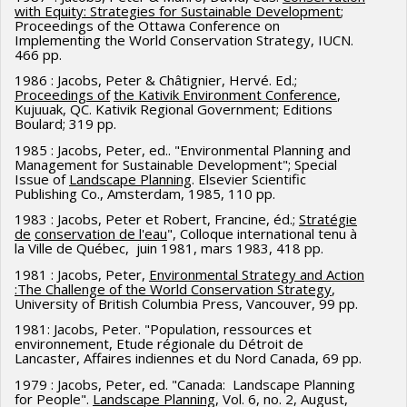
analyse, répondent aux besoins des communautés,
with Equity: Strategies for Sustainable Development
;
culturels. Les résultats sont pour la plupart intégrés dans
Lagune de Porto-Novo au Bénin. Co-directeur : Prof. Robert
Proceedings of the Ottawa Conference on
respectent le patrimoine culturel et naturel du Nunavik et
mes activités pédagogiques et dans les publications qui
Kasisi
Implementing the World Conservation Strategy, IUCN.
sont conçus et présentés selon les règles de l’art.
466 pp.
suivent.
2000 - Dugas, Pierre ; Autonomie régionale et
1986 : Jacobs, Peter & Châtignier, Hervé. Ed.;
Co-chercheurs : Scott Heyes, professeur, University of
Proceedings of
the Kativik Environment Conference
,
interdépendance Viable d’une communauté à vocation
Melbourne, Australia
Kujuuak, QC. Kativik Regional Government; Editions
forestière. Co-directeur : Prof. Pierre Dansereau
Boulard; 319 pp.
1985 : Jacobs, Peter, ed.. "Environmental Planning and
2000 - Khoury, Zaki ; Collaborative Strategies for Managing
Management for Sustainable Development"; Special
Valued Natural Environnements within the Urban Fabric
Issue of
Landscape Planning
. Elsevier Scientific
Publishing Co., Amsterdam, 1985, 110 pp.
1989 - Kasisi, Robert Bag ; Stratégie globale
1983 : Jacobs, Peter et Robert, Francine, éd.;
Stratégie
de Conservation et D’utilisation multiple et durable des
de
conservation de l'eau
", Colloque international tenu à
la Ville de Québec, juin 1981, mars 1983, 418 pp.
ressources du parc National de Kahuzi-Biega (Zaïre) et de
1981 : Jacobs, Peter,
Environmental Strategy and Action
son Hinterland. Co-directeur : Prof. Pierre Dansereau
:The Challenge of the World Conservation Strategy
,
University of British Columbia Press, Vancouver, 99 pp.
1997 - Mulvihill, Peter ; Environnemental Assesment and
1981: Jacobs, Peter. "Population, ressources et
Viable Interdependence : A Case Study of the Great Whale
environnement, Etude régionale du Détroit de
River Hydro Electric Project.
Lancaster, Affaires indiennes et du Nord Canada, 69 pp.
1979 : Jacobs, Peter, ed. "Canada: Landscape Planning
1993 - Waaub, Jean-Philippe ; Modélisation multirégionale
for People".
Landscape Planning
, Vol. 6, no. 2, August,