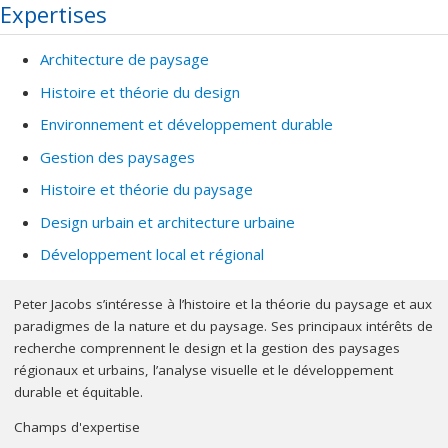
Expertises
convivialité de Montréal l’ont sensibilisé aux charmes de l’urbain.
Sa conjointe, Ellen Vineberg Jacobs, est Professeure Éméritat
Architecture de paysage
Distinguée de Concordia University à Montréal.
Histoire et théorie du design
Jacobs est professeur à l'École d'architecture de paysage de la
Environnement et développement durable
Faculté de l'aménagement de l'Université de Montréal. Il a agi
comme professeur invité au Graduate School of Design, Harvard
Gestion des paysages
University ainsi que comme conférencier à travers l'Amérique du
Histoire et théorie du paysage
Nord, l'Europe et l'Amérique latine. Il a reçu le prix A.H.
Design urbain et architecture urbaine
Tammsaare pour l'environnement, le "Prix du président" de la
Société canadienne des architectes paysagistes, le prix
Développement local et régional
Frederick Todd de l’association des architectes paysagistes de
Québec, et la médaille commémorative du Gouverneur Général à
Peter Jacobs s’intéresse à l’histoire et la théorie du paysage et aux
e
l'occasion du 125
anniversaire de la Confédération du Canada.
paradigmes de la nature et du paysage. Ses principaux intérêts de
recherche comprennent le design et la gestion des paysages
Suite à sa pratique en architecture, il s’est concentré sur la
régionaux et urbains, l’analyse visuelle et le développement
planification du paysage et le design urbain.
durable et équitable.
Il est Fellow et ancien président de la Société canadienne des
Champs d'expertise
architectes paysagistes (AAPC), Fellow de l'American Society of