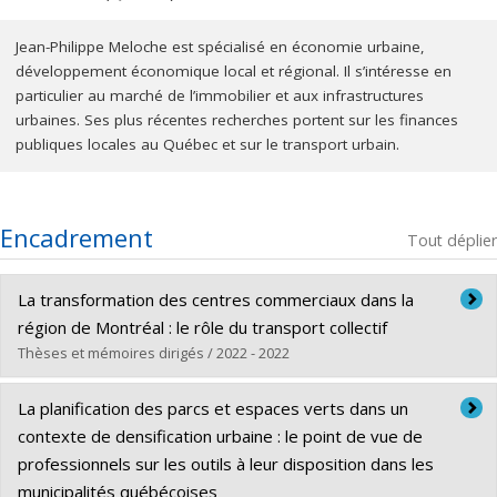
Jean-Philippe Meloche est spécialisé en économie urbaine,
développement économique local et régional. Il s’intéresse en
particulier au marché de l’immobilier et aux infrastructures
urbaines. Ses plus récentes recherches portent sur les finances
publiques locales au Québec et sur le transport urbain.
Encadrement
Tout déplier
La transformation des centres commerciaux dans la
région de Montréal : le rôle du transport collectif
Thèses et mémoires dirigés / 2022 - 2022
Diplômé(e) :
Vanier, François
La planification des parcs et espaces verts dans un
Cycle :
Maîtrise
contexte de densification urbaine : le point de vue de
Diplôme obtenu :
M. Urb.
professionnels sur les outils à leur disposition dans les
Lien vers le document dans Papyrus
municipalités québécoises