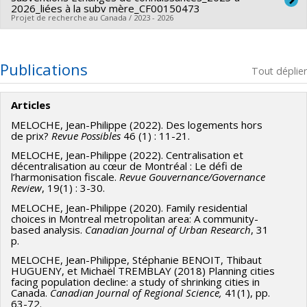
2026_liées à la subv mère_CF00150473
Co-chercheurs :
Sylvain Paquette
,
Jean-Philippe Meloche
Projet de recherche au Canada / 2023 - 2026
Sources de financement :
FRQSC/Fonds de recherche du
Chercheur principal :
Jean-Philippe Meloche
Québec - Société et culture (FQRSC)
Sources de financement :
CRSH/Conseil de recherches en
Publications
Programmes de subvention :
PV129894-(RG) Programme
Tout déplier
sciences humaines du Canada
Regroupements stratégiques
Programmes de subvention :
PVXXXXXX-Subventions
Articles
d'échange de connaissances
MELOCHE, Jean-Philippe (2022). Des logements hors
de prix?
Revue Possibles
46 (1) : 11-21.
MELOCHE, Jean-Philippe (2022). Centralisation et
décentralisation au cœur de Montréal : Le défi de
l’harmonisation fiscale.
Revue Gouvernance/Governance
Review
, 19(1) : 3-30.
MELOCHE, Jean-Philippe (2020). Family residential
choices in Montreal metropolitan area: A community-
based analysis.
Canadian Journal of Urban Research
, 31
p.
MELOCHE, Jean-Philippe, Stéphanie BENOIT, Thibaut
HUGUENY, et Michaël TREMBLAY (2018) Planning cities
facing population decline: a study of shrinking cities in
Canada.
Canadian Journal of Regional Science,
41(1), pp.
63-72.