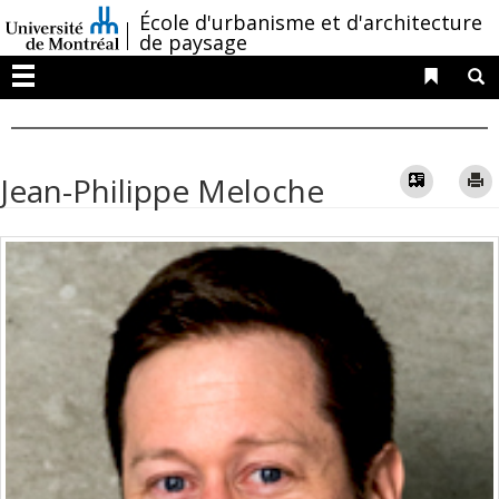
Passer
/
École d'urbanisme et d'architecture
au
de paysage
contenu
Liens 
R
Menu
Vcard
Jean-Philippe Meloche