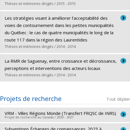
Diplôme obtenu :
Ph. D.
Thèses et mémoires dirigés / 2015 - 2015
Lien vers le document dans Papyrus
Diplômé(e) :
Lachapelle, Patrick
Les stratégies visant à améliorer l’acceptabilité des
Cycle :
Maîtrise
voies de contournement dans les petites municipalités
Diplôme obtenu :
M. Urb.
du Québec : le cas de quatre municipalités le long de la
Lien vers le document dans Papyrus
route 117 dans la région des Laurentides
Thèses et mémoires dirigés / 2014 - 2014
Diplômé(e) :
Montpetit, Véronique
La RMR de Saguenay, entre croissance et décroissance,
Cycle :
Maîtrise
perceptions et interventions des acteurs locaux
Diplôme obtenu :
M. Urb.
Thèses et mémoires dirigés / 2014 - 2014
Lien vers le document dans Papyrus
Diplômé(e) :
Tremblay, Michaël
Cycle :
Maîtrise
Projets de recherche
Tout déplier
Diplôme obtenu :
M. Sc.
Lien vers le document dans Papyrus
VRM - Villes Régions Monde (Transfert FRQSC de INRS)
Projet de recherche au Canada / 2020 - 2027
Subventions Échanges de connaissances_2023 à
Chercheur principal :
Sandra Breux