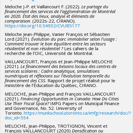
Meloche J-P. et Vaillancourt F. (2022).
Le partage du
financement des services de l’agglomération de Montréal
en 2020. État des lieux, analyse et éléments de
comparaison
. (2022s-22, CIRANO).
https://doi.org/10.54932/CVUB5177
Meloche Jean-Philippe, Vanier François et Sébastien
Lord (2021).
Évolution du parc immobilier selon l’usage :
Comment trouver le bon équilibre entre les secteurs
résidentiel et non résidentiel ?
Les cahiers de la
recherche de l’OIC, Université de Montréal.
VAILLANCOURT, François et Jean-Philippe MELOCHE
(2021).
Le financement des besoins locaux des centres de
services scolaires : Cadre analytique, simulations
numériques et réflexions sur l’évolution temporelle du
financement des CSS
. Rapport de projet réalisé pour le
ministère de l’Éducation du Québec, CIRANO.
MELOCHE, Jean-Philippe and François VAILLANCOURT
(2021).
Financing Opportunities in Canada: How Do Cities
Use Their Fiscal Space?
IMFG Papers on Municipal Finance
and Governance, No. 52. University of
Toronto.
https://munkschool.utoronto.ca/imfg/research/doc/?
doc_id=554
MELOCHE, Jean-Philippe, TROTIGNON, Vincent et
François VAILLANCOURT (2020)
Densification ou