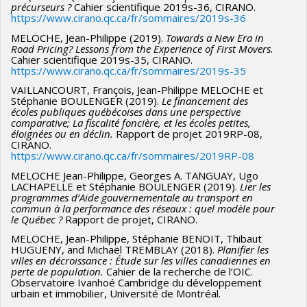
précurseurs ?
Cahier scientifique 2019s-36, CIRANO.
https://www.cirano.qc.ca/fr/sommaires/2019s-36
MELOCHE, Jean-Philippe (2019).
Towards a New Era in
Road Pricing? Lessons from the Experience of First Movers.
Cahier scientifique 2019s-35, CIRANO.
https://www.cirano.qc.ca/fr/sommaires/2019s-35
VAILLANCOURT, François, Jean-Philippe MELOCHE et
Stéphanie BOULENGER (2019).
Le financement des
écoles publiques québécoises dans une perspective
comparative; La fiscalité foncière, et les écoles petites,
éloignées ou en déclin.
Rapport de projet 2019RP-08,
CIRANO.
https://www.cirano.qc.ca/fr/sommaires/2019RP-08
MELOCHE Jean-Philippe, Georges A. TANGUAY, Ugo
LACHAPELLE et Stéphanie BOULENGER (2019).
Lier les
programmes d’Aide gouvernementale au transport en
commun à la performance des réseaux : quel modèle pour
le Québec ?
Rapport de projet, CIRANO.
MELOCHE, Jean-Philippe, Stéphanie BENOIT, Thibaut
HUGUENY, and Michaël TREMBLAY (2018).
Planifier les
villes en décroissance : Étude sur les villes canadiennes en
perte de population.
Cahier de la recherche de l’OIC.
Observatoire Ivanhoé Cambridge du développement
urbain et immobilier, Université de Montréal.