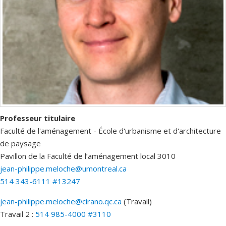
Professeur titulaire
Faculté de l'aménagement - École d'urbanisme et d'architecture
de paysage
Pavillon de la Faculté de l’aménagement
local 3010
jean-philippe.meloche@umontreal.ca
514 343-6111 #13247
jean-philippe.meloche@cirano.qc.ca
(Travail)
Courriels
Travail 2 :
514 985-4000 #3110