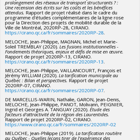
prolongement des réseaux de transport structurants ? :
Une recension des écrits sur les coûts et les bénéfices
attendus.
Rapport de projet réalisé dans le cadre du
programme d'études complémentaires de la ligne rose
pour la Direction des projets de mobilité durable de la
Ville de Montréal, 2020RP-28, CIRANO.
https://cirano.qc.ca/fr/sommaires/2020RP-28
.
MELOCHE, Jean-Philippe, MAGNAN, Michel et Marie-
Soleil TREMBLAY (2020).
Les fusions institutionnelles -
Fondements théoriques, enjeux et défis de mise en œuvre.
Rapport de projet 2020RP-13, CIRANO.
https://cirano.qc.ca/fr/sommaires/2020RP-13
.
MELOCHE, Jean-Philippe, VAILLANCOURT, François et
Jérémy WILLIAM (2020).
La tarification municipale au
Québec : Bilan et perspectives.
Rapport de projet
2020RP-07, CIRANO.
https://cirano.qc.ca/fr/sommaires/2020RP-07
.
DE MARCELLIS-WARIN, Nathalie, GARON, Jean-Denis,
MELOCHE, Jean-Philippe, PANOT, Molivann, PEIGNIER,
Ingrid et Georges A. TANGUAY (2020).
Étude des
facteurs d’attractivité de la région des Laurentides.
Rapport de projet 2020RP-02, CIRANO.
https://www.cirano.qc.ca/fr/sommaires/2020RP-02
MELOCHE, Jean-Philippe (2019).
La tarification routière
au Québec - Quelles leçons tirer de l’expérience des