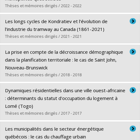
Thèses et mémoires dirigés / 2022 - 2022
Diplômé(e) :
Desfossés, Marianne
Les longs cycles de Kondratiev et l’évolution de
Cycle :
Maîtrise
l’industrie du tramway au Canada (1861-2021)
Diplôme obtenu :
M. Sc.
Thèses et mémoires dirigés / 2021 - 2021
Lien vers le document dans Papyrus
Diplômé(e) :
Barrieau, Pierre
La prise en compte de la décroissance démographique
Cycle :
Maîtrise
dans la planification territoriale : le cas de Saint John,
Diplôme obtenu :
M. Urb.
Nouveau-Brunswick
Lien vers le document dans Papyrus
Thèses et mémoires dirigés / 2018 - 2018
Diplômé(e) :
Benoit, Stéphanie
Dynamiques résidentielles dans une ville ouest-africaine
Cycle :
Maîtrise
: déterminants du statut d'occupation du logement à
Diplôme obtenu :
M. Urb.
Lomé (Togo)
Lien vers le document dans Papyrus
Thèses et mémoires dirigés / 2017 - 2017
Diplômé(e) :
Fiawumor, Senyo
Les municipalités dans le secteur énergétique
Cycle :
Doctorat
québécois : le cas du chauffage urbain