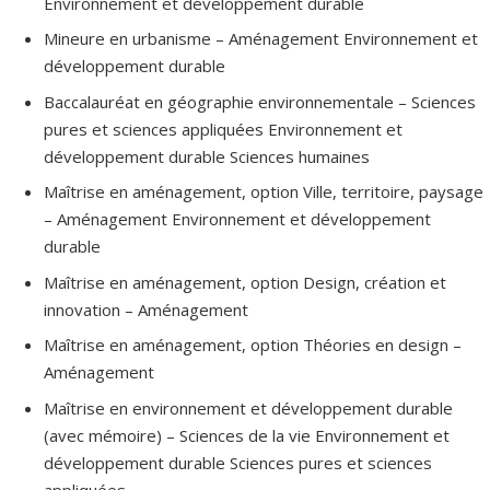
Environnement et développement durable
teaches urban economics, local public finance, metropolitan
governance and transport planning. He has worked with several
Mineure en urbanisme – Aménagement Environnement et
municipalities, mainly in the Montreal metropolitan area, and with
développement durable
many ministries of Quebec government (Transport, Agriculture,
Baccalauréat en géographie environnementale – Sciences
Finance, etc.). Previously, Jean-Philippe Meloche has worked as a
pures et sciences appliquées Environnement et
consultant and professional in the field of local and regional
développement durable Sciences humaines
economic development.
Maîtrise en aménagement, option Ville, territoire, paysage
– Aménagement Environnement et développement
durable
Maîtrise en aménagement, option Design, création et
innovation – Aménagement
Maîtrise en aménagement, option Théories en design –
Aménagement
Maîtrise en environnement et développement durable
(avec mémoire) – Sciences de la vie Environnement et
développement durable Sciences pures et sciences
appliquées