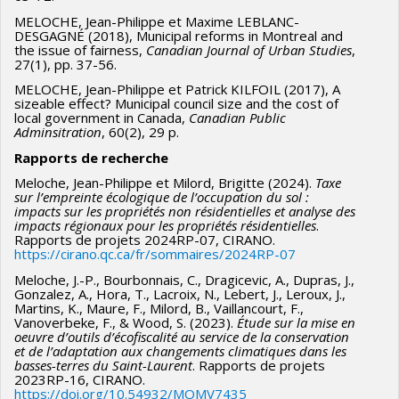
MELOCHE, Jean-Philippe et Maxime LEBLANC-
DESGAGNÉ (2018), Municipal reforms in Montreal and
the issue of fairness,
Canadian Journal of Urban Studies
,
27(1), pp. 37-56.
MELOCHE, Jean-Philippe et Patrick KILFOIL (2017), A
sizeable effect? Municipal council size and the cost of
local government in Canada,
Canadian Public
Adminsitration
, 60(2), 29 p.
Rapports de
recherche
Meloche, Jean-Philippe et Milord, Brigitte (2024).
Taxe
sur l’empreinte écologique de l’occupation du sol :
impacts sur les propriétés non résidentielles et analyse des
impacts régionaux pour les propriétés résidentielles
.
Rapports de projets 2024RP-07, CIRANO.
https://cirano.qc.ca/fr/sommaires/2024RP-07
Meloche, J.-P., Bourbonnais, C., Dragicevic, A., Dupras, J.,
Gonzalez, A., Hora, T., Lacroix, N., Lebert, J., Leroux, J.,
Martins, K., Maure, F., Milord, B., Vaillancourt, F.,
Vanoverbeke, F., & Wood, S. (2023).
Étude sur la mise en
oeuvre d’outils d’écofiscalité au service de la conservation
et de l’adaptation aux changements climatiques dans les
basses-terres du Saint-Laurent
. Rapports de projets
2023RP-16, CIRANO.
https://doi.org/10.54932/MOMV7435