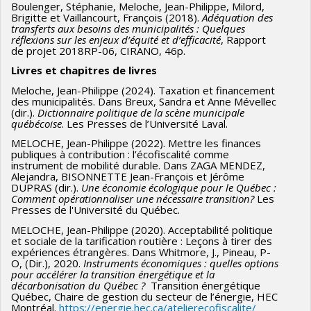
Boulenger, Stéphanie, Meloche, Jean-Philippe, Milord,
Brigitte et Vaillancourt, François (2018).
Adéquation des
transferts aux besoins des municipalités : Quelques
réflexions sur les enjeux d’équité et d’efficacité
, Rapport
de projet 2018RP-06, CIRANO, 46p.
Livres et chapitres de livres
Meloche, Jean-Philippe (2024). Taxation et financement
des municipalités. Dans Breux, Sandra et Anne Mévellec
(dir.).
Dictionnaire politique de la scène municipale
québécoise
. Les Presses de l’Université Laval.
MELOCHE, Jean-Philippe (2022). Mettre les finances
publiques à contribution : l’écofiscalité comme
instrument de mobilité durable. Dans ZAGA MENDEZ,
Alejandra, BISONNETTE Jean-François et Jérôme
DUPRAS (dir.).
Une économie écologique pour le Québec :
Comment opérationnaliser une nécessaire transition?
Les
Presses de l'Université du Québec.
MELOCHE, Jean-Philippe (2020). Acceptabilité politique
et sociale de la tarification routière : Leçons à tirer des
expériences étrangères. Dans Whitmore, J., Pineau, P-
O, (Dir.), 2020.
Instruments économiques : quelles options
pour accélérer la transition énergétique et la
décarbonisation du Québec ?
Transition énergétique
Québec, Chaire de gestion du secteur de l’énergie, HEC
Montréal.
https://energie.hec.ca/atelierecofiscalite/