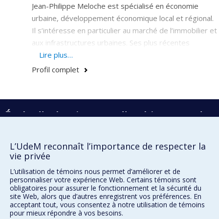
Jean-Philippe Meloche est spécialisé en économie
urbaine, développement économique local et régional.
Il s’intéresse en particulier au marché de l’immobilier et
aux infrastructures urbaines. Ses plus récentes
recherches portent sur les finances publiques locales
Lire plus…
au Québec et sur le transport urbain.
Profil complet
École d'urbanisme et d'architecture de
paysage
École d'architecture
L’UdeM reconnaît l’importance de respecter la
vie privée
École de design
L’utilisation de témoins nous permet d’améliorer et de
personnaliser votre expérience Web. Certains témoins sont
obligatoires pour assurer le fonctionnement et la sécurité du
Faculté de l'aménagement
site Web, alors que d’autres enregistrent vos préférences. En
acceptant tout, vous consentez à notre utilisation de témoins
Plan du site
pour mieux répondre à vos besoins.