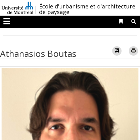
Passer
/
École d'urbanisme et d'architecture
au
de paysage
contenu
Liens 
R
Menu
Vcard
Athanasios Boutas