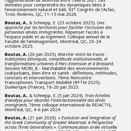
l’agglomération de Montréal entre 1996 et 2021
. Les
données pour comprendre les dynamiques liées à
e
l'environnement naturel et bâti. 93
Congrès de l'Acfas,
Trois-Rivières, QC, 11-15 mai 2026.
Boutas, A.
, & Schnepp, E. (23 octobre 2025).
Une
approche par les territoires pour faciliter l’inclusion des
personnes aînées immigrantes
. Repenser l’accès à
l’espace public et au logement. Colloque annuel de la
Faculté de l’aménagement, Montréal, QC, 23-24
octobre 2025.
Boutas, A.
(20 juin 2025).
Marcher entre les traces :
Institutions ethniques, complétude institutionnelle, et
transformations urbaines à Parc-Extension et à Brossard.
Session MOBI_8 - Marchabilité des environnements
(sub)urbains, bien-être et santé : définitions, méthodes,
constats et interventions. 7ème Rencontre
Francophones Transport Mobilité (RFTM 2025).
Dunkerque (France), 18-20 juin 2025.
Boutas, A.
, & Schnepp, E. (5 juin 2024).
Trois échelles
d’analyse pour aborder l’intersectionnalité des aînés
immigrants
. 7ème colloque international du REIACTIS,
Montréal, QC, 4-6 juin 2024.
Boutas, A.
(21 juin 2020). «
Evolution and Integration of
the Greek Community of Greater Montreal: A Perspective
across Three Generations
». Communication orale virtuelle
e