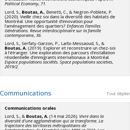
d'architecture de paysage, Université de Montréal. Titre de
Political Economy
,
71
.
la présentation : « Évolution de la communauté hellénique de
Lord, S.,
Boutas, A.
, Benetti, C., & Negron-Poblete, P.
Montréal : le cas de Parc-Extension ».
(2020). Vieillir chez soi dans la diversité des habitats de
Montréal. Une opportunité d’innovation pour
l’aménagement des quartiers?
Enfances Familles
Générations. Revue interdisciplinaire sur la famille
contemporaine
,
36
.
Lord, S., Serfaty-Garzon, P., Larbi-Messaoud, S., &
Boutas, A.
(2019). Explorer et reconstruire un chez-soi
à l’étranger. Une exploration des parcours d’installation
résidentielle d’immigrants internationaux à Montréal.
Espace populations sociétés. Space populations societies
,
2019/2
.
Communications
Tout déplier
Communications orales
Lord, S., &
Boutas, A.
(14 mai 2026).
Vivre dans la
diversité d’une agglomération qui se transforme. La
trajectoire des territoires métropolitains de