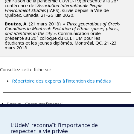
(en raison de la pandémie COVID-19) présenté à la 26
conférence de l'
Association internationale People -
Environment Studies
(IAPS), suivie depuis la Ville de
Québec, Canada, 21-26 juin 2020.
Boutas, A.
(21 mars 2018). «
Three generations of Greek-
Canadians in Montreal: Evolution of ethnic spaces, places,
and identities in the city
». Communication orale
e
présenté au 20
colloque du CEETUM pour les
étudiants et les jeunes diplômés, Montréal, QC, 21-23
mars 2018.
Consultez cette fiche sur :
Répertoire des experts à l’intention des médias
Retour - Corps professoral
L’UdeM reconnaît l’importance de
École d'urbanisme et d'architecture de
respecter la vie privée