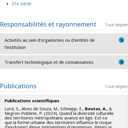
21e siècle
Responsabilités et rayonnement
Tout déplier
Activités au sein d’organismes ou d’entités de
l’institution
Assistant technique,
Portes ouvertes de l’Université de
Transfert technologique et de connaissances
Montréal. Faculté de l’aménagement, École d’urbanisme et
d’architecture de paysage (28 janvier 2018).
Conférencier invité
(2025, février 26), cours URB6279 –
Méthodes et techniques d’analyse en urbanisme. École
Publications
Tout déplier
d'urbanisme et d'architecture de paysage, Université de
Montréal. Titre de la présentation : « Échelles d’analyse
Publications scientifiques
urbaine et outils méthodologiques ».
Lord, S., Alves de Souza, M., Schnepp, E.,
Boutas, A.
, &
Negron-Poblete, P. (2024). Quand la diversité culturelle
Conférencier invité
(2023, janvier 24), cours APA6509 –
des territoires métropolitains avance en âge. Est-ce
que la forme urbaine des territoires influence le risque
Atelier 2 : Paysage urbain. École d'urbanisme et
d’exclusion?
Revue Interventions économiques. Papers in